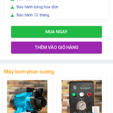
Bảo hành bằng hóa đơn
warning
Bảo hành 12 tháng
warning
MUA NGAY
THÊM VÀO GIỎ HÀNG
Máy bơm phun sương