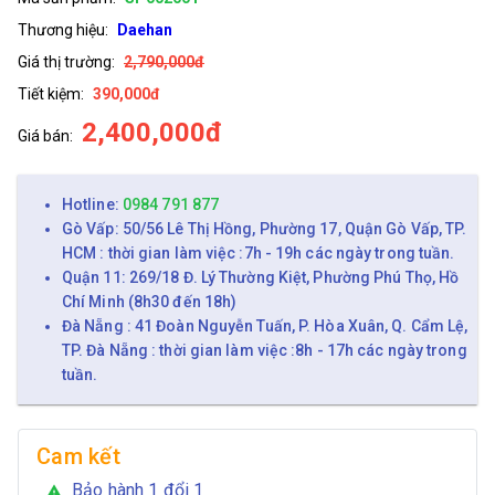
Thương hiệu:
Daehan
Giá thị trường:
2,790,000đ
Tiết kiệm:
390,000đ
2,400,000đ
Giá bán:
Hotline:
0984 791 877
Gò Vấp: 50/56 Lê Thị Hồng, Phường 17, Quận Gò Vấp, TP.
HCM : thời gian làm việc :7h - 19h các ngày trong tuần.
Quận 11: 269/18 Đ. Lý Thường Kiệt, Phường Phú Thọ, Hồ
Chí Minh (8h30 đến 18h)
Đà Nẵng : 41 Đoàn Nguyễn Tuấn, P. Hòa Xuân, Q. Cẩm Lệ,
TP. Đà Nẵng : thời gian làm việc :8h - 17h các ngày trong
tuần.
Cam kết
Bảo hành 1 đổi 1
warning