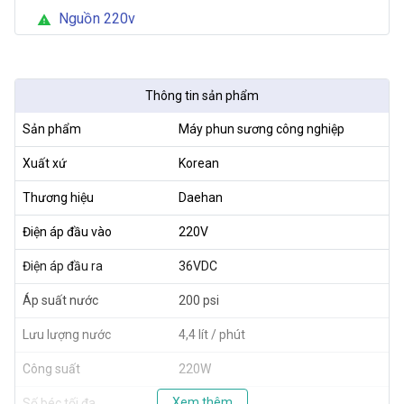
Nguồn 220v
warning
Thông tin sản phẩm
Sản phẩm
Máy phun sương công nghiệp
Xuất xứ
Korean
Thương hiệu
Daehan
Điện áp đầu vào
220V
Điện áp đầu ra
36VDC
Áp suất nước
200 psi
Lưu lượng nước
4,4 lít / phút
Công suất
220W
Xem thêm
Số béc tối đa
150 béc