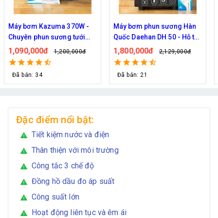
Máy bơm phun sương Hàn
Máy bơm phun sương làm
Quốc Daehan DH 50 - Hỗ trợ
mát công suât lớn Hawin
từ 30 đến 50 béc phun
FOG-2703 hỗ trợ 70 đầu
1,800,000đ
1,950,000đ
2,129,000đ
2,219,000đ
phun
Đã bán: 21
Đã bán: 292
Đặc điểm nổi bật:
Tiết kiệm nước và điện
warning
Thân thiện với môi trường
warning
Công tắc 3 chế độ
warning
Đồng hồ dầu đo áp suất
warning
Công suất lớn
warning
Hoạt động liên tục và êm ái
warning