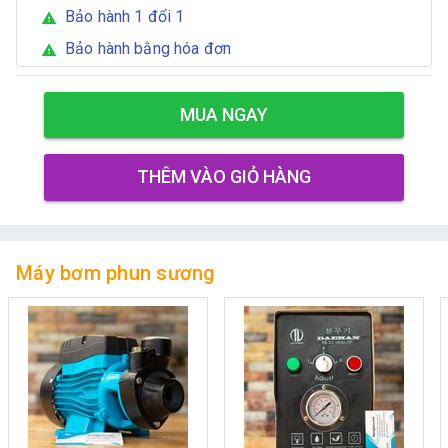
Bảo hành 1 đổi 1
warning
Bảo hành bằng hóa đơn
warning
MUA NGAY
THÊM VÀO GIỎ HÀNG
Máy bơm phun sương