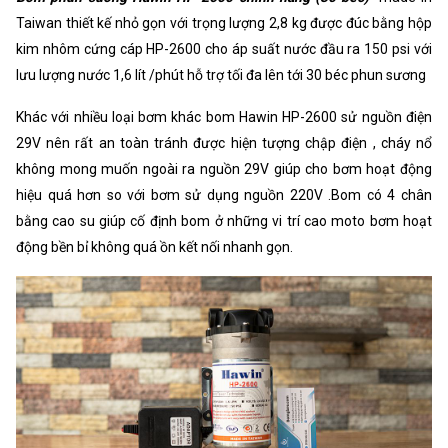
Taiwan thiết kế nhỏ gọn với trọng lượng 2,8 kg được đúc bằng hộp
kim nhôm cứng cáp HP-2600 cho áp suất nước đầu ra 150 psi với
lưu lượng nước 1,6 lít /phút hỗ trợ tối đa lên tới 30 béc phun sương
Khác với nhiều loại bơm khác bom Hawin HP-2600 sử nguồn điện
29V nên rất an toàn tránh được hiện tượng chập điện , cháy nổ
không mong muốn ngoài ra nguồn 29V giúp cho bơm hoạt động
hiệu quá hơn so với bơm sử dụng nguồn 220V .Bom có 4 chân
bằng cao su giúp cố định bom ở những vi trí cao moto bơm hoạt
động bền bỉ không quá ồn kết nối nhanh gọn.