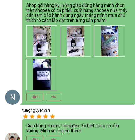
Shop gói hàng kỹ lưỡng.giao đúng hàng mình chọn
trên shopee.có cả phiếu xuất hàng shopee nữa.máy
dán tem bảo hành đúng ngày tháng mình mua.chú
thích rõ cách lắp đặt trên từng sản phẩm.
N
thumb_up_alt
reply_all
0
tungnguyenvan
star
star
star
star
star
Giao hàng nhanh, hàng đẹp. Ko biết dùng có bền
không. Mình sẽ ủng hộ thêm
thumb_up_alt
reply_all
0