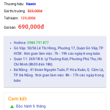
Thương hiệu:
Hawin
Giá thị trường:
829,000đ
Tiết kiệm:
139,000đ
690,000đ
Giá bán:
Hotline:
0984 791 877
Gò Vấp: 50/56 Lê Thị Hồng, Phường 17, Quận Gò Vấp, TP.
HCM : thời gian làm việc :7h - 19h các ngày trong tuần.
Quận 11: 269/18 Đ. Lý Thường Kiệt, Phường Phú Thọ, Hồ
Chí Minh (8h30 đến 18h)
Đà Nẵng : 41 Đoàn Nguyễn Tuấn, P. Hòa Xuân, Q. Cẩm Lệ,
TP. Đà Nẵng : thời gian làm việc :8h - 17h các ngày trong
tuần.
Cam kết
Bảo hành 6 tháng
warning