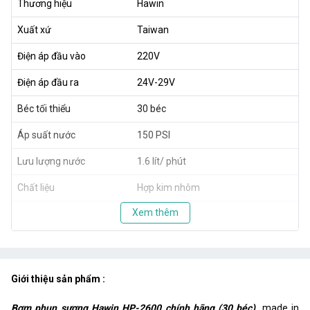
Thương hiệu
Hawin
Xuất xứ
Taiwan
Điện áp đầu vào
220V
Điện áp đầu ra
24V-29V
Béc tối thiểu
30 béc
Áp suất nước
150 PSI
Lưu lượng nước
1.6 lít/ phút
Chất liệu
Hợp kim nhôm
Xem thêm
Giới thiệu sản phẩm :
Bơm phun sương Hawin HP-2600 chính hãng (30 béc)
made in