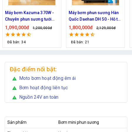
Máy bơm Kazuma 370W -
Máy bơm phun sương Hàn
Chuyên phun sương tưới
Quốc Daehan DH 50 - Hỗ trợ
cây
từ 30 đến 50 béc phun
1,090,000đ
1,800,000đ
1,200,000đ
2,129,000đ
Đã bán: 34
Đã bán: 21
Đặc điểm nổi bật:
Moto bơm hoạt động êm ái
warning
Bơm hoạt động liên tục
warning
Nguồn 24V an toàn
warning
Sản phẩm
Bơm mini phun sương