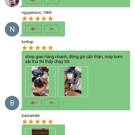
nguyenson_1969
star
star
star
star
star
N
thumb_up_alt
reply_all
0
binhxp
star
star
star
star
star
shop giao hàng nhanh, đóng gói cẩn thận, máy bơm
xài thử thì thấy chạy tốt
B
thumb_up_alt
reply_all
0
baotam66
star
star
star
star
star