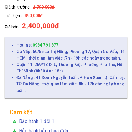
Giá thị trường:
2,790,000đ
Tiết kiệm:
390,000đ
2,400,000đ
Giá bán:
Hotline:
0984 791 877
Gò Vấp: 50/56 Lê Thị Hồng, Phường 17, Quận Gò Vấp, TP.
HCM : thời gian làm việc :7h - 19h các ngày trong tuần.
Quận 11: 269/18 Đ. Lý Thường Kiệt, Phường Phú Thọ, Hồ
Chí Minh (8h30 đến 18h)
Đà Nẵng : 41 Đoàn Nguyễn Tuấn, P. Hòa Xuân, Q. Cẩm Lệ,
TP. Đà Nẵng : thời gian làm việc :8h - 17h các ngày trong
tuần.
Cam kết
Bảo hành 1 đổi 1
warning
Bảo hành bằng hóa đơn
warning