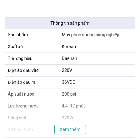
Thông tin sản phẩm
Sản phẩm
Máy phun sương công nghiệp
Xuất xứ
Korean
Thương hiệu
Daehan
Điện áp đầu vào
220V
Điện áp đầu ra
36VDC
Áp suất nước
200 psi
Lưu lượng nước
4,4 lít / phút
Công suất
220W
Xem thêm
Số béc tối đa
150 béc