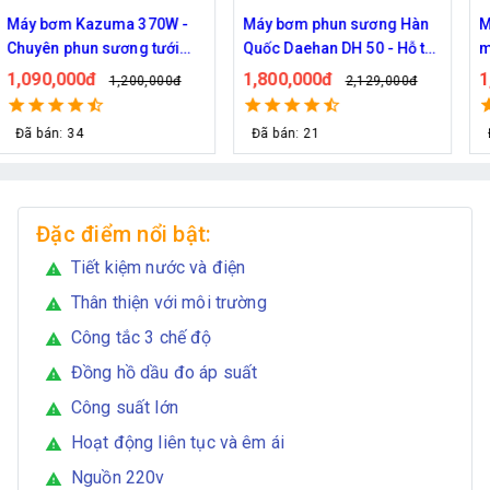
Máy bơm phun sương Hàn
Máy bơm phun sương làm
Quốc Daehan DH 50 - Hỗ trợ
mát công suât lớn Hawin
từ 30 đến 50 béc phun
FOG-2703 hỗ trợ 70 đầu
1,800,000đ
1,950,000đ
2,129,000đ
2,219,000đ
phun
Đã bán: 21
Đã bán: 292
Đặc điểm nổi bật:
Tiết kiệm nước và điện
warning
Thân thiện với môi trường
warning
Công tắc 3 chế độ
warning
Đồng hồ dầu đo áp suất
warning
Công suất lớn
warning
Hoạt động liên tục và êm ái
warning
Nguồn 220v
warning