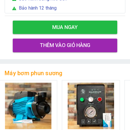
Bảo hành 12 tháng
warning
MUA NGAY
THÊM VÀO GIỎ HÀNG
Máy bơm phun sương