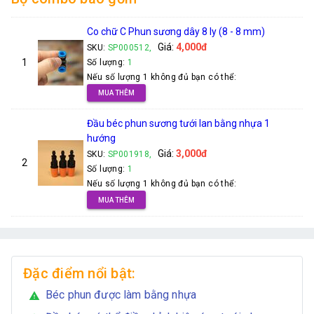
Co chữ C Phun sương dây 8 ly (8 - 8 mm)
Giá:
4,000đ
SKU:
SP000512,
1
Số lượng:
1
Nếu số lượng 1 không đủ bạn có thể:
MUA THÊM
Đầu béc phun sương tưới lan bằng nhựa 1
hướng
Giá:
3,000đ
SKU:
SP001918,
2
Số lượng:
1
Nếu số lượng 1 không đủ bạn có thể:
MUA THÊM
Đặc điểm nổi bật:
Béc phun được làm bằng nhựa
warning