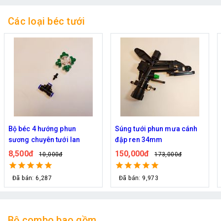
Các loại béc tưới
Bộ béc 4 hướng phun
Súng tưới phun mưa cánh
sương chuyên tưới lan
đập ren 34mm
8,500đ
150,000đ
10,000đ
173,000đ
Đã bán: 6,287
Đã bán: 9,973
Bộ combo bao gồm