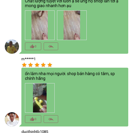
Chất lượng tuyệt vời luôn ạ sẽ ủng hộ shop lần tới ạ
mong giao nhanh hơn ạu
thumb_up_alt
reply_all
0
m*****1
star
star
star
star
star
ổn lắm nha mọi người. shop bán hàng có tâm, sp
chính hãng
thumb_up_alt
reply_all
0
ducthinhtb1085