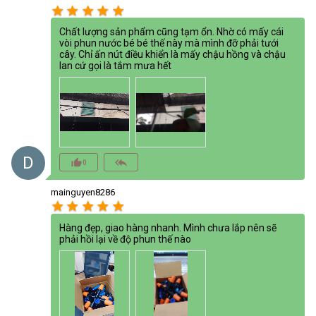
star
star
star
star
star
Chất lượng sản phẩm cũng tạm ổn. Nhờ có mấy cái
vòi phun nước bé bé thế này mà mình đỡ phải tưới
cây. Chỉ ấn nút điều khiển là mấy chậu hồng và chậu
lan cứ gọi là tắm mưa hết
D
thumb_up_alt
reply_all
0
mainguyen8286
star
star
star
star
star
Hàng đẹp, giao hàng nhanh. Mình chưa lắp nên sẽ
phải hồi lại về độ phun thế nào