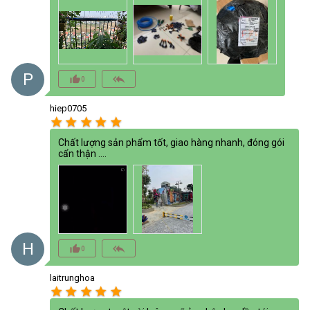
P
thumb_up_alt
reply_all
0
hiep0705
star
star
star
star
star
Chất lượng sản phẩm tốt, giao hàng nhanh, đóng gói
cẩn thận ….
H
thumb_up_alt
reply_all
0
laitrunghoa
star
star
star
star
star