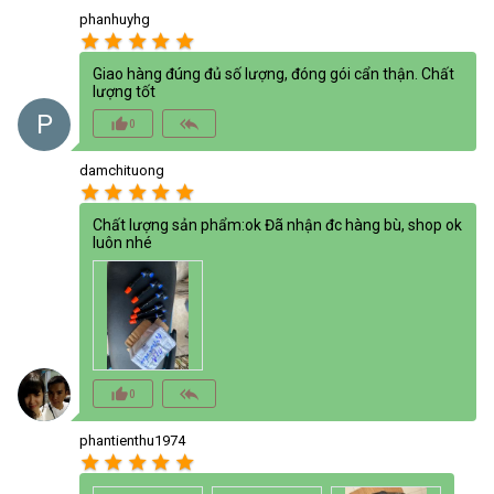
phanhuyhg
star
star
star
star
star
Giao hàng đúng đủ số lượng, đóng gói cẩn thận. Chất
lượng tốt
P
thumb_up_alt
reply_all
0
damchituong
star
star
star
star
star
Chất lượng sản phẩm:ok Đã nhận đc hàng bù, shop ok
luôn nhé
thumb_up_alt
reply_all
0
phantienthu1974
star
star
star
star
star