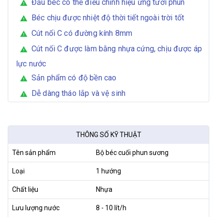
Đầu béc có thể điều chỉnh hiệu ứng tưới phun
warning
Béc chịu được nhiệt độ thời tiết ngoài trời tốt
warning
Cút nối C có đường kính 8mm
warning
Cút nối C được làm bằng nhựa cứng, chịu được áp
warning
lực nước
Sản phẩm có độ bền cao
warning
Dễ dàng tháo lắp và vệ sinh
warning
THÔNG SỐ KỸ THUẬT
Tên sản phẩm
Bộ béc cuối phun sương
Loại
1 hướng
Chất liệu
Nhựa
Lưu lượng nước
8 - 10 lít/h