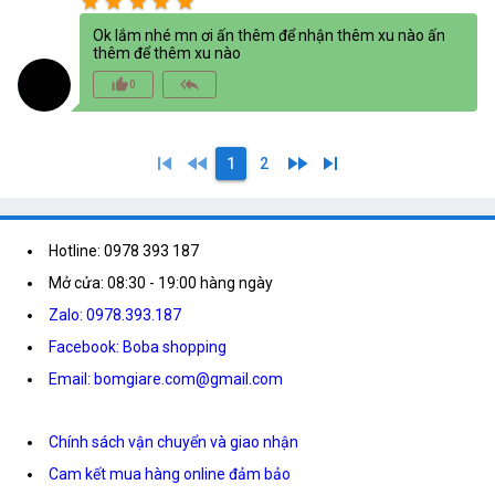
star
star
star
star
star
Ok lắm nhé mn ơi ấn thêm để nhận thêm xu nào ấn
thêm để thêm xu nào
thumb_up_alt
reply_all
0
skip_previous
fast_rewind
fast_forward
skip_next
1
2
Hotline: 0978 393 187
Mở cửa: 08:30 - 19:00 hàng ngày
Zalo: 0978.393.187
Facebook: Boba shopping
Email: bomgiare.com@gmail.com
Chính sách vận chuyển và giao nhận
Cam kết mua hàng online đảm bảo