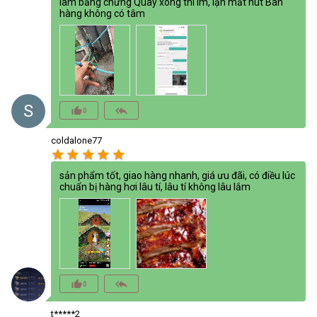
làm bằng chứng Quay xong thì im, lặn mất hút Bán
hàng không có tâm
S
thumb_up_alt
reply_all
0
coldalone77
star
star
star
star
star
sản phẩm tốt, giao hàng nhanh, giá ưu đãi, có điều lúc
chuẩn bị hàng hơi lâu tí, lâu tí không lâu lắm
thumb_up_alt
reply_all
0
t*****2