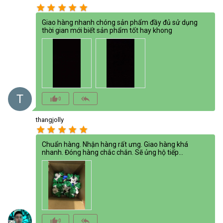
star
star
star
star
star
Giao hàng nhanh chóng sản phẩm đầy đủ sử dụng
thời gian mới biết sản phẩm tốt hay khong
T
thumb_up_alt
reply_all
0
thangjolly
star
star
star
star
star
Chuẩn hàng. Nhận hàng rất ưng. Giao hàng khá
nhanh. Đóng hàng chắc chắn. Sẽ ủng hộ tiếp...
thumb_up_alt
reply_all
0