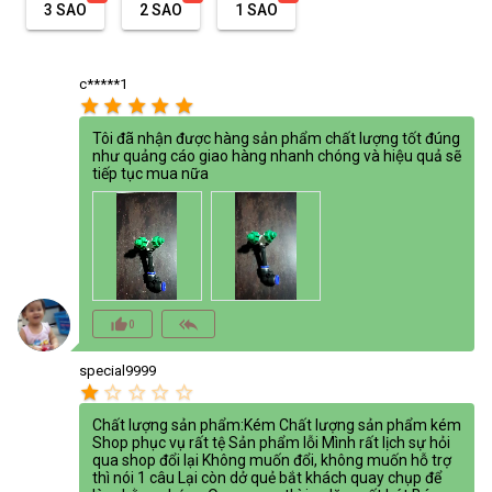
3 SAO
2 SAO
1 SAO
c*****1
star
star
star
star
star
Tôi đã nhận được hàng sản phẩm chất lượng tốt đúng
như quảng cáo giao hàng nhanh chóng và hiệu quả sẽ
tiếp tục mua nữa
thumb_up_alt
reply_all
0
special9999
star
star_border
star_border
star_border
star_border
Chất lượng sản phẩm:Kém Chất lượng sản phẩm kém
Shop phục vụ rất tệ Sản phẩm lỗi Mình rất lịch sự hỏi
qua shop đổi lại Không muốn đổi, không muốn hỗ trợ
thì nói 1 câu Lại còn dở quẻ bắt khách quay chụp để