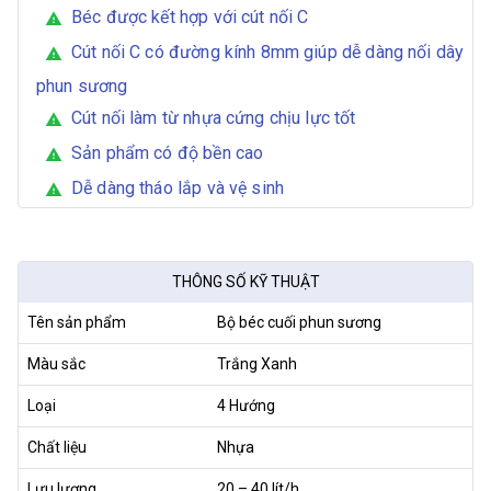
Béc được kết hợp với cút nối C
warning
Cút nối C có đường kính 8mm giúp dễ dàng nối dây
warning
phun sương
Cút nối làm từ nhựa cứng chịu lực tốt
warning
Sản phẩm có độ bền cao
warning
Dễ dàng tháo lắp và vệ sinh
warning
THÔNG SỐ KỸ THUẬT
Tên sản phẩm
Bộ béc cuối phun sương
Màu sắc
Trắng Xanh
Loại
4 Hướng
Chất liệu
Nhựa
Lưu lượng
20 – 40 lít/h