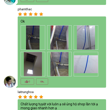
phamthac
star
star
star
star
star
Ok
thumb_up_alt
reply_all
0
laitrunghoa
star
star
star
star
star
Chất lượng tuyệt vời luôn ạ sẽ ủng hộ shop lần tới ạ
mong giao nhanh hơn ạ