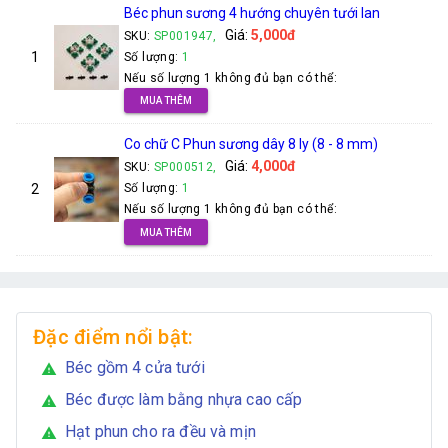
Béc phun sương 4 hướng chuyên tưới lan
Giá:
5,000đ
SKU:
SP001947,
1
Số lượng:
1
Nếu số lượng 1 không đủ bạn có thể:
MUA THÊM
Co chữ C Phun sương dây 8 ly (8 - 8 mm)
Giá:
4,000đ
SKU:
SP000512,
2
Số lượng:
1
Nếu số lượng 1 không đủ bạn có thể:
MUA THÊM
Đặc điểm nổi bật:
Béc gồm 4 cửa tưới
warning
Béc được làm bằng nhựa cao cấp
warning
Hạt phun cho ra đều và mịn
warning