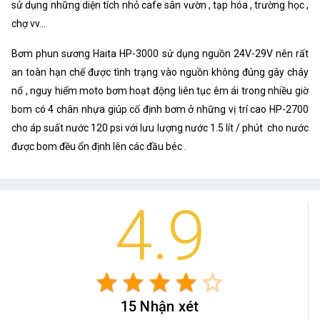
sử dụng những diện tích nhỏ cafe sân vườn , tạp hóa , trường học ,
chợ vv...
Bơm phun sương Haita HP-3000 sử dụng nguồn 24V-29V nên rất
an toàn hạn chế được tình trạng vào nguồn không đúng gây cháy
nổ , nguy hiểm moto bơm hoạt động liên tục êm ái trong nhiều giờ
bom có 4 chân nhựa giúp cố định bơm ở những vị trí cao HP-2700
cho áp suất nước 120 psi với lưu lượng nước 1.5 lít / phút cho nước
được bom đều ổn định lên các đầu béc .
4.9
star
star
star
star
star_border
15 Nhận xét