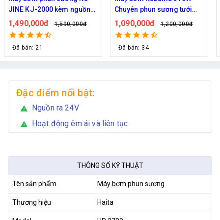
JINE KJ-2000 kèm nguồn
Chuyên phun sương tưới
36V hỗ trợ 70 béc
cây
1,490,000đ
1,090,000đ
1,590,000đ
1,200,000đ
Đã bán: 21
Đã bán: 34
Đặc điểm nổi bật:
Nguồn ra 24V
warning
Hoạt động êm ái và liên tục
warning
THÔNG SỐ KỸ THUẬT
Tên sản phẩm
Máy bơm phun sương
Thương hiệu
Haita