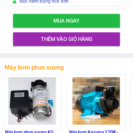
Bảo hành bằng hóa đơn
warning
MUA NGAY
THÊM VÀO GIỎ HÀNG
Máy bơm phun sương
Máy bơm phun sương KO
Máy bơm Kazuma 370W -