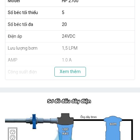
Model
HP 2700
Số béc tối thiểu
5
Số béc tối đa
20
Điện áp
24VDC
Lưu lượng bơm
1,5 LPM
AMP
1.0 A
Xem thêm
Công suất điện
40W
Áp lực nước
120 PSI
Xuất xứ
Taiwan