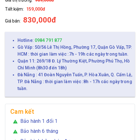
Tiết kiệm:
159,000đ
830,000đ
Giá bán:
Hotline:
0984 791 877
Gò Vấp: 50/56 Lê Thị Hồng, Phường 17, Quận Gò Vấp, TP.
HCM : thời gian làm việc :7h - 19h các ngày trong tuần.
Quận 11: 269/18 Đ. Lý Thường Kiệt, Phường Phú Thọ, Hồ
Chí Minh (8h30 đến 18h)
Đà Nẵng : 41 Đoàn Nguyễn Tuấn, P. Hòa Xuân, Q. Cẩm Lệ,
TP. Đà Nẵng : thời gian làm việc :8h - 17h các ngày trong
tuần.
Cam kết
Bảo hành 1 đổi 1
warning
Bảo hành 6 tháng
warning