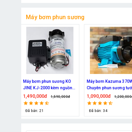
Máy bơm phun sương
ng KO
Máy bơm Kazuma 370W -
Máy bơm phun sương
 nguồn
Chuyên phun sương tưới
Quốc Daehan DH 50 - 
cây
từ 30 đến 50 béc phu
1,090,000đ
1,800,000đ
,000đ
1,200,000đ
2,129,0
Đã bán: 34
Đã bán: 21