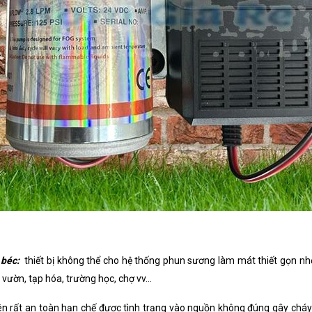
 béc:
thiết bị không thể cho hệ thống phun sương làm mát thiết gọn nhỏ t
vườn, tạp hóa, trường học, chợ vv...
 rất an toàn hạn chế được tình trạng vào nguồn không đúng gây cháy 