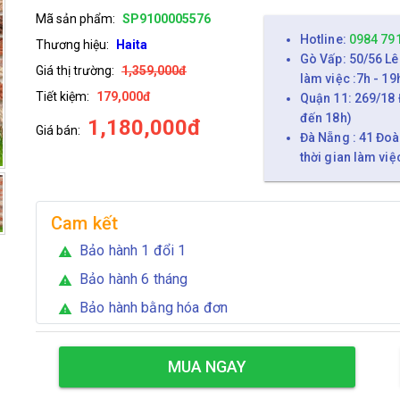
Mã sản phẩm:
SP9100005576
Hotline:
0984 79
Thương hiệu:
Haita
Gò Vấp: 50/56 Lê
Giá thị trường:
1,359,000đ
làm việc :7h - 19
Tiết kiệm:
179,000đ
Quận 11: 269/18 
đến 18h)
1,180,000đ
Giá bán:
Đà Nẵng : 41 Đoà
thời gian làm việ
Cam kết
Bảo hành 1 đổi 1
warning
Bảo hành 6 tháng
warning
Bảo hành bằng hóa đơn
warning
MUA NGAY