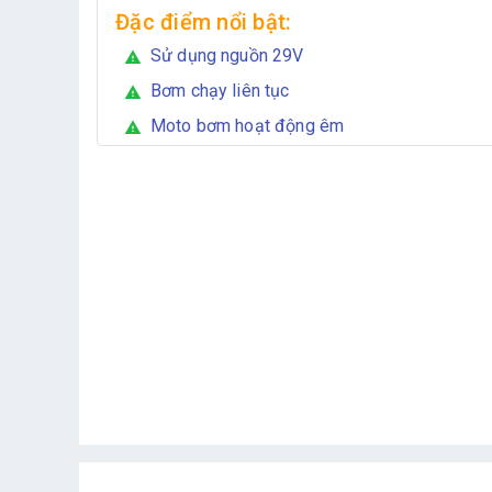
Đặc điểm nổi bật:
Sử dụng nguồn 29V
warning
Bơm chạy liên tục
warning
Moto bơm hoạt động êm
warning