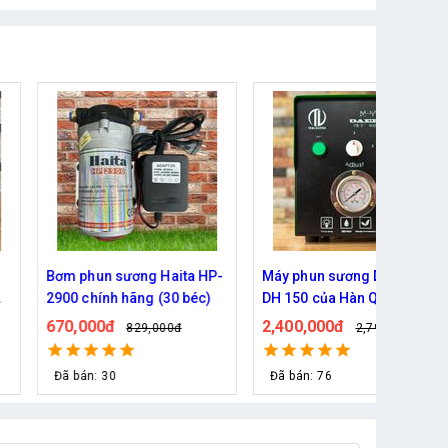
HP-
Máy phun sương Daehan
Bơm phun sương Daehan
)
DH 150 của Hàn Quốc
DH 6017 hỗ trợ từ 5 - 20 bé
2,400,000đ
690,000đ
2,790,000đ
800,000đ
Đã bán: 76
Đã bán: 80