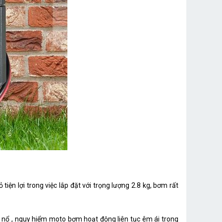
iện lợi trong việc lắp đặt với trọng lượng 2.8 kg, bơm rất
nổ , nguy hiểm moto bơm hoạt động liên tục êm ái trong