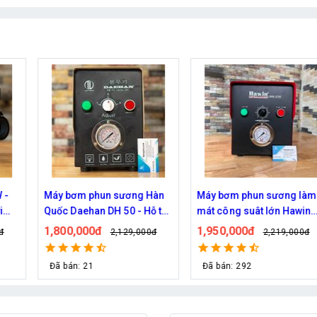
 Hàn
Máy bơm phun sương làm
Bơm phun sương Haita 
Hỗ trợ
mát công suât lớn Hawin
2900 chính hãng (30 béc
n
FOG-2703 hỗ trợ 70 đầu
1,950,000đ
670,000đ
00đ
2,219,000đ
829,000đ
phun
Đã bán: 292
Đã bán: 30