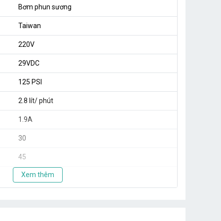
Bơm phun sương
Taiwan
220V
29VDC
125 PSI
2.8 lít/ phút
1.9A
30
45
Xem thêm