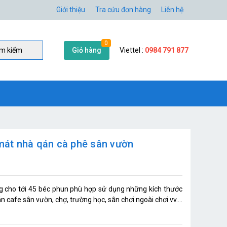
Giới thiệu
Tra cứu đơn hàng
Liên hệ
0
Giỏ hàng
Viettel :
0984 791 877
̀m kiếm
át nhà qán cà phê sân vườn
cho tới 45 béc phun phù hợp sử dụng những kích thước
 cafe sân vườn, chợ, trường học, sân chơi ngoài chơi vv....