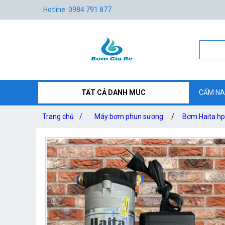
Hotline: 0984 791 877
TẤT CẢ DANH MUC
CẨM NA
Trang chủ
/
Máy bơm phun sương
/
Bơm Haita hp