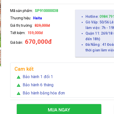
Mã sản phẩm:
SP910000038
Hotline:
0984 79
Thương hiệu:
Haita
Gò Vấp: 50/56 Lê
Giá thị trường:
829,000đ
làm việc :7h - 19
Tiết kiệm:
159,000đ
Quận 11: 269/18 
đến 18h)
670,000đ
Giá bán:
Đà Nẵng : 41 Đoà
thời gian làm việ
Cam kết
Bảo hành 1 đổi 1
warning
Bảo hành 6 tháng
warning
Bảo hành bằng hóa đơn
warning
MUA NGAY