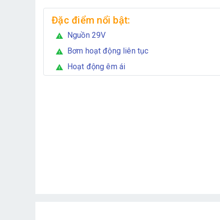
Đặc điểm nổi bật:
Nguồn 29V
warning
Bơm hoạt động liên tục
warning
Hoạt động êm ái
warning