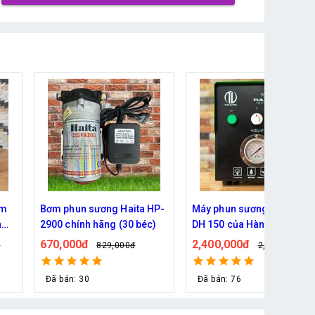
HP-
Máy phun sương Daehan
Bơm phun sương Daehan
)
DH 150 của Hàn Quốc
DH 6017 hỗ trợ từ 5 - 20 bé
2,400,000đ
690,000đ
2,790,000đ
800,000đ
Đã bán: 76
Đã bán: 80