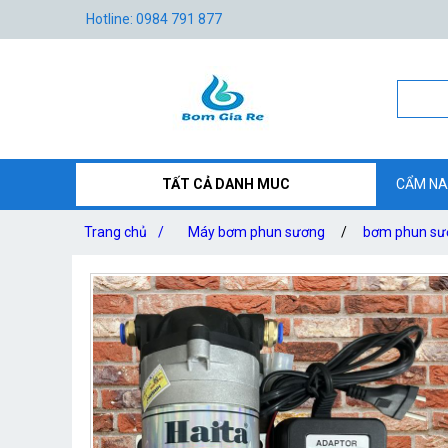
Hotline: 0984 791 877
TẤT CẢ DANH MUC
CẨM NA
Trang chủ
/
Máy bơm phun sương
/
bơm phun sươ