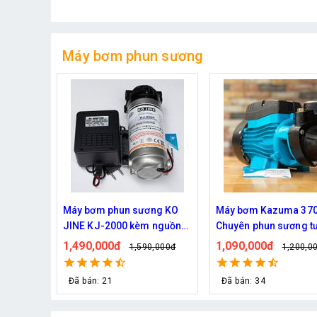
Máy bơm phun sương
ng KO
Máy bơm Kazuma 370W -
Máy bơm phun sương
 nguồn
Chuyên phun sương tưới
Quốc Daehan DH 50 - 
cây
từ 30 đến 50 béc phu
1,090,000đ
1,800,000đ
,000đ
1,200,000đ
2,129,0
Đã bán: 34
Đã bán: 21