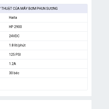
Ỹ THUẬT CỦA MÁY BƠM PHUN SƯƠNG
Haita
HP 2900
24VDC
1.8 lít/phút
125 PSI
1.2A
30 béc