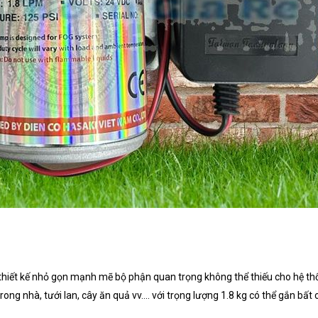
 thiết kế nhỏ gọn mạnh mẽ bộ phận quan trọng không thể thiếu cho hệ t
g nhà, tưới lan, cây ăn quả vv.... với trọng lượng 1.8 kg có thể gắn bất c