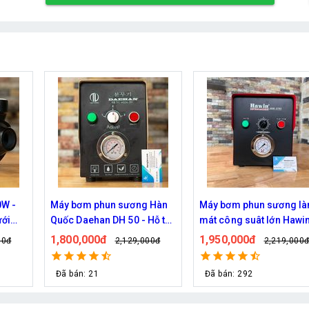
 Hàn
Máy bơm phun sương làm
Bơm phun sương Haita 
Hỗ trợ
mát công suât lớn Hawin
2900 chính hãng (30 béc
n
FOG-2703 hỗ trợ 70 đầu
1,950,000đ
670,000đ
00đ
2,219,000đ
829,000đ
phun
Đã bán: 292
Đã bán: 30