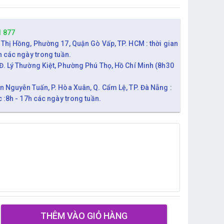
1 877
 Thị Hồng, Phường 17, Quận Gò Vấp, TP. HCM : thời gian
h các ngày trong tuần.
Đ. Lý Thường Kiệt, Phường Phú Thọ, Hồ Chí Minh (8h30
n Nguyễn Tuấn, P. Hòa Xuân, Q. Cẩm Lệ, TP. Đà Nẵng :
c :8h - 17h các ngày trong tuần.
THÊM VÀO GIỎ HÀNG