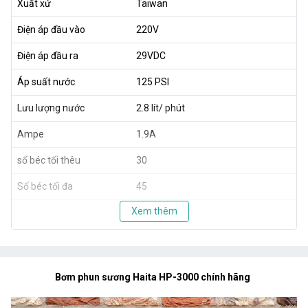
Xuất xứ
Taiwan
Điện áp đầu vào
220V
Điện áp đầu ra
29VDC
Áp suất nước
125 PSI
Lưu lượng nước
2.8 lít/ phút
Ampe
1.9A
số béc tối thêu
30
Số béc tối đa
45
Xem thêm
Bơm phun sương Haita HP-3000 chính hãng