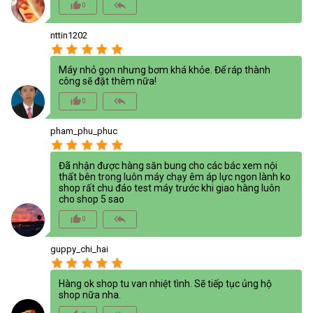
thumb_up_alt
reply_all
0
nttin1202
star
star
star
star
star
Máy nhỏ gọn nhưng bơm khá khỏe. Để ráp thành
công sẽ đặt thêm nữa!
thumb_up_alt
reply_all
0
pham_phu_phuc
star
star
star
star
star
Đã nhận được hàng săn bung cho các bác xem nội
thất bên trong luôn máy chạy êm áp lực ngon lành ko
shop rất chu đáo test máy trước khi giao hàng luôn
cho shop 5 sao
thumb_up_alt
reply_all
0
guppy_chi_hai
star
star
star
star
star
Hàng ok shop tu van nhiệt tình. Sẽ tiếp tục ủng hộ
shop nữa nha.