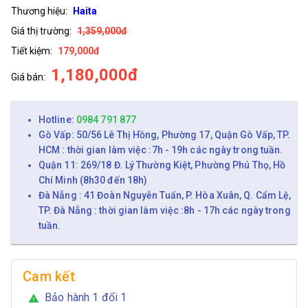
Thương hiệu:
Haita
Giá thị trường:
1,359,000đ
Tiết kiệm:
179,000đ
1,180,000đ
Giá bán:
Hotline:
0984 791 877
Gò Vấp: 50/56 Lê Thị Hồng, Phường 17, Quận Gò Vấp, TP.
HCM : thời gian làm việc :7h - 19h các ngày trong tuần.
Quận 11: 269/18 Đ. Lý Thường Kiệt, Phường Phú Thọ, Hồ
Chí Minh (8h30 đến 18h)
Đà Nẵng : 41 Đoàn Nguyễn Tuấn, P. Hòa Xuân, Q. Cẩm Lệ,
TP. Đà Nẵng : thời gian làm việc :8h - 17h các ngày trong
tuần.
Cam kết
Bảo hành 1 đổi 1
warning