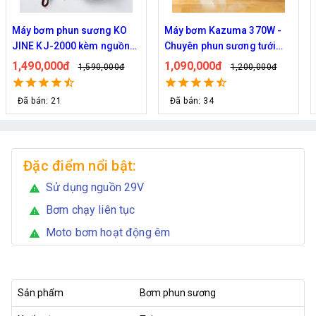
Máy bơm phun sương KO
Máy bơm Kazuma 370W -
JINE KJ-2000 kèm nguồn
Chuyên phun sương tưới
36V hỗ trợ 70 béc
cây
1,490,000đ
1,090,000đ
1,590,000đ
1,200,000đ
Đã bán: 21
Đã bán: 34
Đặc điểm nổi bật:
Sử dụng nguồn 29V
warning
Bơm chạy liên tục
warning
Moto bơm hoạt động êm
warning
Sản phẩm
Bơm phun sương