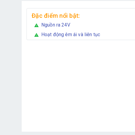
Đặc điểm nổi bật:
Nguồn ra 24V
warning
Hoạt động êm ái và liên tục
warning