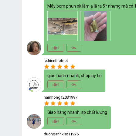
Máy bơm phun ok lắm ạ lẽ ra 5* nhưng mà có 1 
thumb_up_alt
reply_all
0
lethienthotnot
star
star
star
star
star
giao hành nhanh, shop uy tín
thumb_up_alt
reply_all
0
namhong12031997
star
star
star
star
star
Giao hàng nhanh, sp chất lượng
thumb_up_alt
reply_all
0
duonganhkiet11976