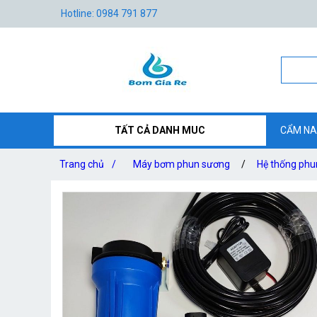
Hotline: 0984 791 877
TẤT CẢ DANH MUC
CẨM NA
Trang chủ
/
Máy bơm phun sương
/
Hệ thống phu