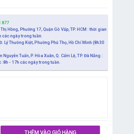
1 877
 Thị Hồng, Phường 17, Quận Gò Vấp, TP. HCM : thời gian
h các ngày trong tuần.
Đ. Lý Thường Kiệt, Phường Phú Thọ, Hồ Chí Minh (8h30
n Nguyễn Tuấn, P. Hòa Xuân, Q. Cẩm Lệ, TP. Đà Nẵng :
c :8h - 17h các ngày trong tuần.
THÊM VÀO GIỎ HÀNG