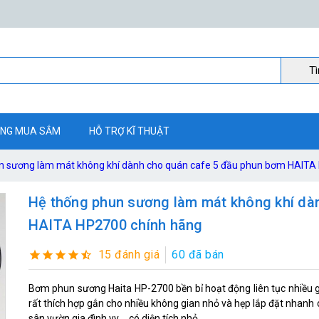
Ti
NG MUA SẮM
HỖ TRỢ KĨ THUẬT
n sương làm mát không khí dành cho quán cafe 5 đầu phun bơm HAITA
Hệ thống phun sương làm mát không khí dà
HAITA HP2700 chính hãng
15 đánh giá
60 đã bán
Bơm phun sương Haita HP-2700 bền bỉ hoạt động liên tục nhiều 
rất thích hợp gắn cho nhiều không gian nhỏ và hẹp lắp đặt nhanh c
sân vườn gia đình vv.... có diện tích nhỏ