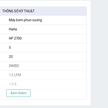
THÔNG SỐ KỸ THUẬT
Máy bơm phun sương
Haita
HP 2700
5
20
24VDC
1,5 LPM
1.0 A
Xem thêm
40W
120 PSI