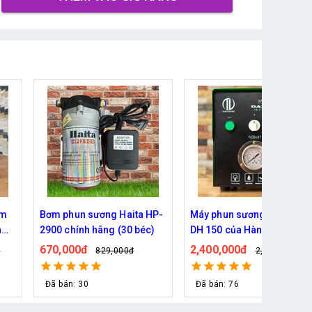
àm
Bơm phun sương Haita HP-
Máy phun sương Daehan
n
2900 chính hãng (30 béc)
DH 150 của Hàn Quốc
670,000đ
2,400,000đ
đ
829,000đ
2,790,000đ
Đã bán: 30
Đã bán: 76