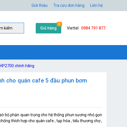
Giới thiệu
Tra cứu đơn hàng
Liên hệ
0
Giỏ hàng
Viettel :
0984 791 877
̀m kiếm
 HP2700 chính hãng
nh cho quán cafe 5 đầu phun bơm
giờ bộ phận quan trọng cho hệ thống phun sương nhỏ gọn
hống thích hợp cho quán cafe , tạp hóa , tiểu thương chợ ,