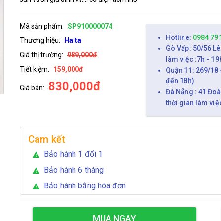
Mã sản phẩm:
SP910000074
Hotline:
0984 79
Thương hiệu:
Haita
Gò Vấp: 50/56 Lê
Giá thị trường:
989,000đ
làm việc :7h - 19
Tiết kiệm:
159,000đ
Quận 11: 269/18 
đến 18h)
830,000đ
Giá bán:
Đà Nẵng : 41 Đoà
thời gian làm việ
Cam kết
Bảo hành 1 đổi 1
warning
Bảo hành 6 tháng
warning
Bảo hành bằng hóa đơn
warning
MUA NGAY