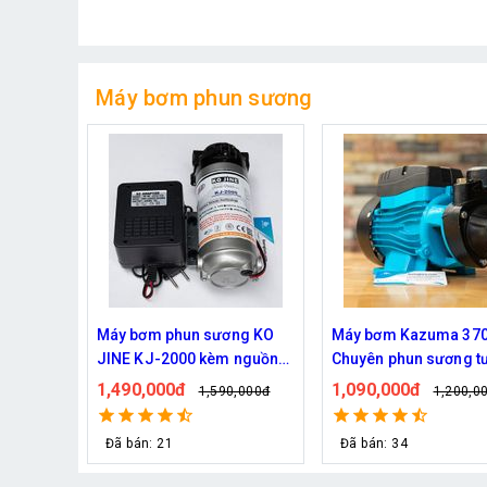
Máy bơm phun sương
awin
Máy bơm phun sương KO
Máy bơm Kazuma 370
g (25
JINE KJ-2000 kèm nguồn
Chuyên phun sương t
36V hỗ trợ 70 béc
cây
1,490,000đ
1,090,000đ
0đ
1,590,000đ
1,200,0
Đã bán: 21
Đã bán: 34