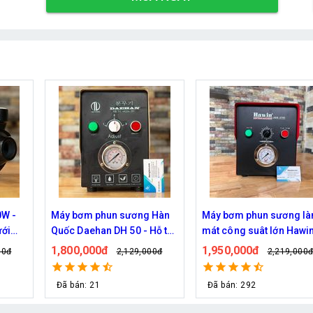
W -
Máy bơm phun sương Hàn
Máy bơm phun sương l
ưới
Quốc Daehan DH 50 - Hỗ trợ
mát công suât lớn Hawi
từ 30 đến 50 béc phun
FOG-2703 hỗ trợ 70 đầu
1,800,000đ
1,950,000đ
00đ
2,129,000đ
2,219,000
phun
Đã bán: 21
Đã bán: 292