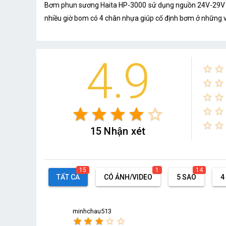
Bơm phun sương Haita HP-3000 sử dụng nguồn 24V-29V nê
nhiều giờ bom có 4 chân nhựa giúp cố định bơm ở những vị
4.9
star_border
star_border
star_border
star_border
star_border
star_border
star
star
star
star
star_border
star_border
star_border
star_border
star_border
15 Nhận xét
15
1
14
TẤT CẢ
CÓ ẢNH/VIDEO
5 SAO
4
minhchau513
star
star
star
star_border
star_border