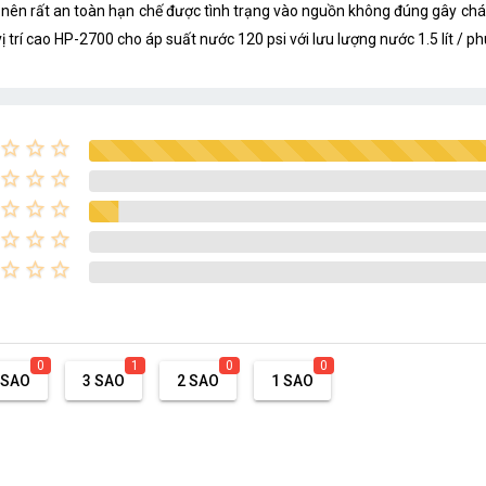
n rất an toàn hạn chế được tình trạng vào nguồn không đúng gây cháy 
 trí cao HP-2700 cho áp suất nước 120 psi với lưu lượng nước 1.5 lít / 
star_border
star_border
star_border
star_border
star_border
star_border
star_border
star_border
star_border
star_border
star_border
star_border
star_border
star_border
star_border
0
1
0
0
 SAO
3 SAO
2 SAO
1 SAO