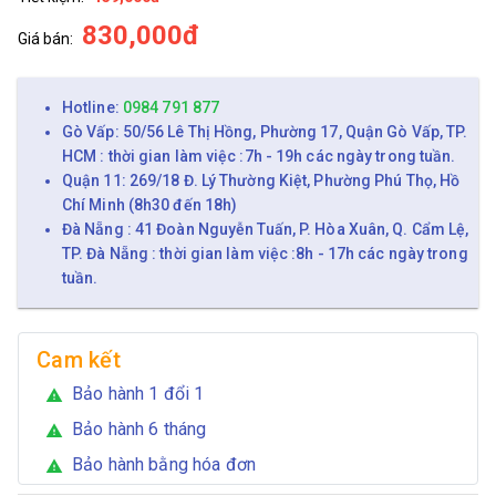
830,000đ
Giá bán:
Hotline:
0984 791 877
Gò Vấp: 50/56 Lê Thị Hồng, Phường 17, Quận Gò Vấp, TP.
HCM : thời gian làm việc :7h - 19h các ngày trong tuần.
Quận 11: 269/18 Đ. Lý Thường Kiệt, Phường Phú Thọ, Hồ
Chí Minh (8h30 đến 18h)
Đà Nẵng : 41 Đoàn Nguyễn Tuấn, P. Hòa Xuân, Q. Cẩm Lệ,
TP. Đà Nẵng : thời gian làm việc :8h - 17h các ngày trong
tuần.
Cam kết
Bảo hành 1 đổi 1
warning
Bảo hành 6 tháng
warning
Bảo hành bằng hóa đơn
warning