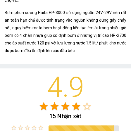
chợ vv...
Bơm phun sương Haita HP-3000 sử dụng nguồn 24V-29V nên rất
an toàn hạn chế được tình trạng vào nguồn không đúng gây cháy
nổ , nguy hiểm moto bơm hoạt động liên tục êm ái trong nhiều giờ
bom có 4 chân nhựa giúp cố định bơm ở những vị trí cao HP-2700
cho áp suất nước 120 psi với lưu lượng nước 1.5 lít / phút cho nước
được bom đều ổn định lên các đầu béc .
4.9
star
star
star
star
star_border
15 Nhận xét
star_border
star_border
star_border
star_border
star_border