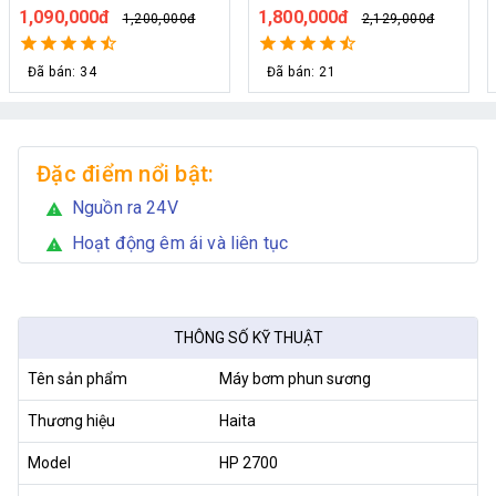
cây
từ 30 đến 50 béc phun
1,090,000đ
1,800,000đ
1,200,000đ
2,129,000đ
Đã bán: 34
Đã bán: 21
Đặc điểm nổi bật:
Nguồn ra 24V
warning
Hoạt động êm ái và liên tục
warning
THÔNG SỐ KỸ THUẬT
Tên sản phẩm
Máy bơm phun sương
Thương hiệu
Haita
Model
HP 2700