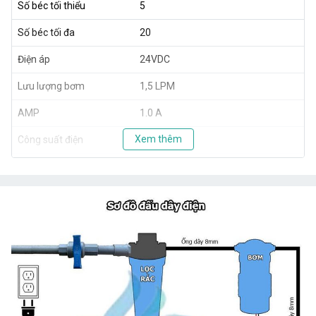
Số béc tối thiểu
5
Số béc tối đa
20
Điện áp
24VDC
Lưu lượng bơm
1,5 LPM
AMP
1.0 A
Xem thêm
Công suất điện
40W
Áp lực nước
120 PSI
Xuất xứ
Taiwan