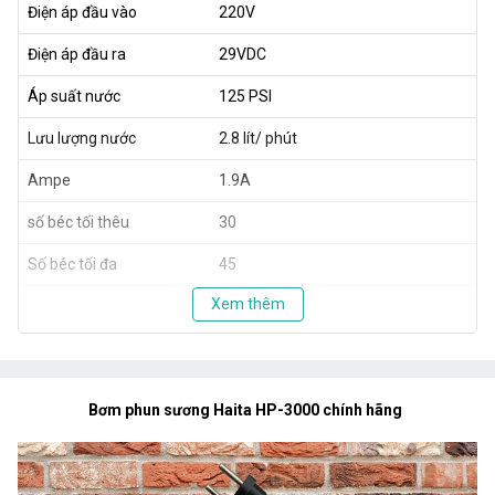
Điện áp đầu vào
220V
Điện áp đầu ra
29VDC
Áp suất nước
125 PSI
Lưu lượng nước
2.8 lít/ phút
Ampe
1.9A
số béc tối thêu
30
Số béc tối đa
45
Xem thêm
Bơm phun sương Haita HP-3000 chính hãng