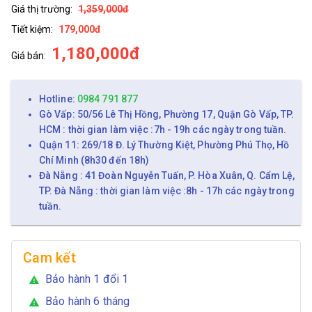
Giá thị trường:
1,359,000đ
Tiết kiệm:
179,000đ
1,180,000đ
Giá bán:
Hotline:
0984 791 877
Gò Vấp: 50/56 Lê Thị Hồng, Phường 17, Quận Gò Vấp, TP.
HCM : thời gian làm việc :7h - 19h các ngày trong tuần.
Quận 11: 269/18 Đ. Lý Thường Kiệt, Phường Phú Thọ, Hồ
Chí Minh (8h30 đến 18h)
Đà Nẵng : 41 Đoàn Nguyễn Tuấn, P. Hòa Xuân, Q. Cẩm Lệ,
TP. Đà Nẵng : thời gian làm việc :8h - 17h các ngày trong
tuần.
Cam kết
Bảo hành 1 đổi 1
warning
Bảo hành 6 tháng
warning