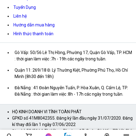
Tuyển Dụng
Liên hệ
Hướng dẫn mua hàng
Hình thức thanh toán
Gò Vấp: 50/56 Lê Thị Hồng, Phường 17, Quận Gò Vấp, TP. HCM
: thời gian làm việc :7h - 19h các ngày trong tuần.
Quận 11: 269/18 Đ. Lý Thường Kiệt, Phường Phú Thọ, Hồ Chí
Minh (8h30 đến 18h)
Đà Nẵng : 41 Đoàn Nguyễn Tuấn, P. Hòa Xuân, Q. Cẩm Lệ, TP.
Đà Nẵng : thời gian làm việc :8h - 17h các ngày trong tuần.
HỘ KINH DOANH VI TÍNH TOÀN PHÁT
GPKD số 41M8042355. Đăng ký lần đầu ngày 31/07/2020. Đăng
kí thay đổi lần 1 ngày 07/06/2022
Địa chỉ: 50/56 Lê Thị Hồng, Phường 17, Quận Gò Vấp, TP. Hồ Chí