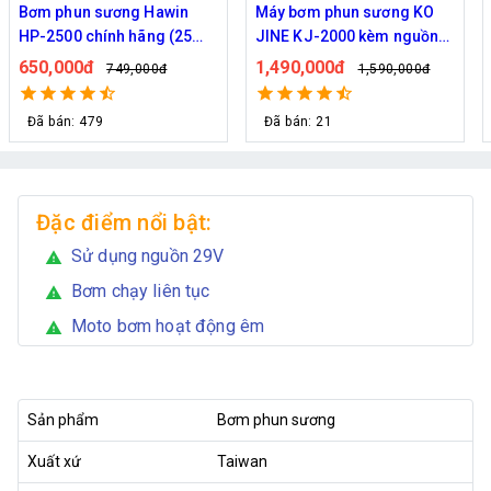
Máy bơm phun sương KO
Máy bơm Kazuma 370W -
JINE KJ-2000 kèm nguồn
Chuyên phun sương tưới
36V hỗ trợ 70 béc
cây
1,490,000đ
1,090,000đ
1,590,000đ
1,200,000đ
Đã bán: 21
Đã bán: 34
Đặc điểm nổi bật:
Sử dụng nguồn 29V
warning
Bơm chạy liên tục
warning
Moto bơm hoạt động êm
warning
Sản phẩm
Bơm phun sương
Xuất xứ
Taiwan