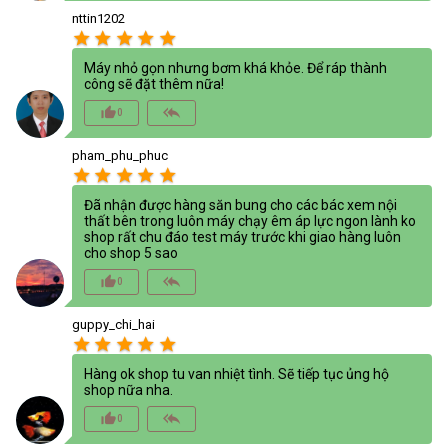
nttin1202
star
star
star
star
star
Máy nhỏ gọn nhưng bơm khá khỏe. Để ráp thành
công sẽ đặt thêm nữa!
thumb_up_alt
reply_all
0
pham_phu_phuc
star
star
star
star
star
Đã nhận được hàng săn bung cho các bác xem nội
thất bên trong luôn máy chạy êm áp lực ngon lành ko
shop rất chu đáo test máy trước khi giao hàng luôn
cho shop 5 sao
thumb_up_alt
reply_all
0
guppy_chi_hai
star
star
star
star
star
Hàng ok shop tu van nhiệt tình. Sẽ tiếp tục ủng hộ
shop nữa nha.
thumb_up_alt
reply_all
0