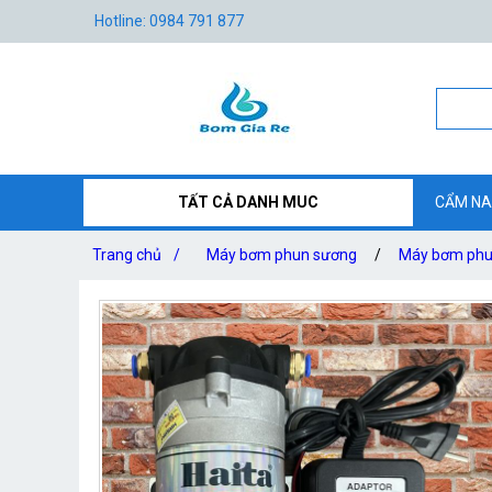
Hotline: 0984 791 877
TẤT CẢ DANH MUC
CẨM NA
Trang chủ
/
Máy bơm phun sương
/
Máy bơm phun