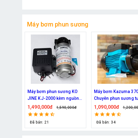
Máy bơm phun sương
awin
Máy bơm phun sương KO
Máy bơm Kazuma 370
g (25
JINE KJ-2000 kèm nguồn
Chuyên phun sương t
36V hỗ trợ 70 béc
cây
1,490,000đ
1,090,000đ
0đ
1,590,000đ
1,200,0
Đã bán: 21
Đã bán: 34