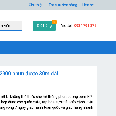
Giới thiệu
Tra cứu đơn hàng
Liên hệ
0
Giỏ hàng
Viettel :
0984 791 877
̀m kiếm
2900 phun được 30m dài
ết bị không thể thiếu cho hệ thống phun sương bơm HP-
 hợp dùng cho quán cafe, tạp hóa, tưới tiêu cây cảnh . tiểu
rong vòng 7 ngày giao hành toàn quốc và giao hàng nhanh