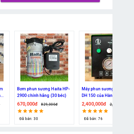
àm
Bơm phun sương Haita HP-
Máy phun sương Daehan
n
2900 chính hãng (30 béc)
DH 150 của Hàn Quốc
670,000đ
2,400,000đ
đ
829,000đ
2,790,000đ
Đã bán: 30
Đã bán: 76