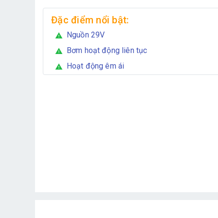
Đặc điểm nổi bật:
Nguồn 29V
warning
Bơm hoạt động liên tục
warning
Hoạt động êm ái
warning