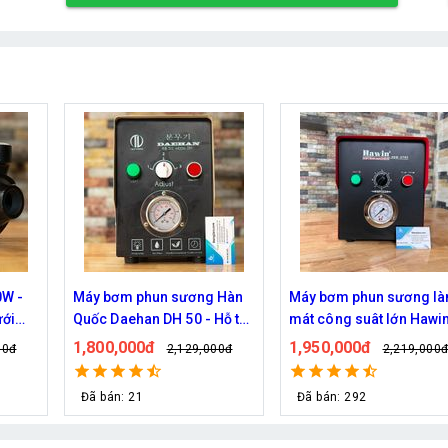
W -
Máy bơm phun sương Hàn
Máy bơm phun sương l
ưới
Quốc Daehan DH 50 - Hỗ trợ
mát công suât lớn Hawi
từ 30 đến 50 béc phun
FOG-2703 hỗ trợ 70 đầu
1,800,000đ
1,950,000đ
00đ
2,129,000đ
2,219,000
phun
Đã bán: 21
Đã bán: 292