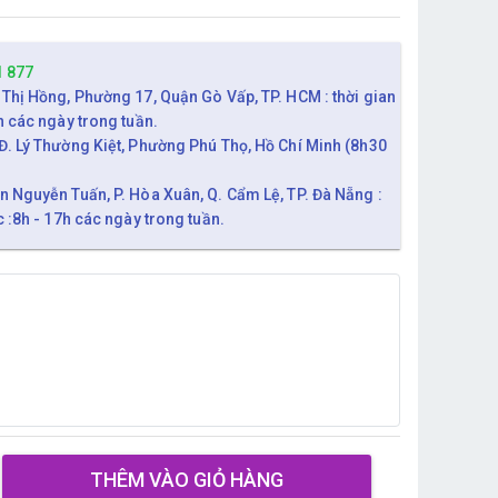
1 877
 Thị Hồng, Phường 17, Quận Gò Vấp, TP. HCM : thời gian
h các ngày trong tuần.
Đ. Lý Thường Kiệt, Phường Phú Thọ, Hồ Chí Minh (8h30
n Nguyễn Tuấn, P. Hòa Xuân, Q. Cẩm Lệ, TP. Đà Nẵng :
c :8h - 17h các ngày trong tuần.
THÊM VÀO GIỎ HÀNG