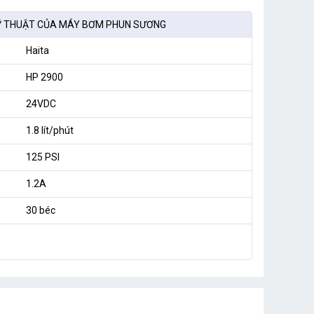
Ỹ THUẬT CỦA MÁY BƠM PHUN SƯƠNG
Haita
HP 2900
24VDC
1.8 lít/phút
125 PSI
1.2A
30 béc