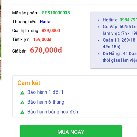
Mã sản phẩm:
SP910000038
Hotline:
0984 79
Thương hiệu:
Haita
Gò Vấp: 50/56 Lê
Giá thị trường:
829,000đ
làm việc :7h - 19
Tiết kiệm:
159,000đ
Quận 11: 269/18 
đến 18h)
670,000đ
Giá bán:
Đà Nẵng : 41 Đoà
thời gian làm việ
Cam kết
Bảo hành 1 đổi 1
warning
Bảo hành 6 tháng
warning
Bảo hành bằng hóa đơn
warning
MUA NGAY