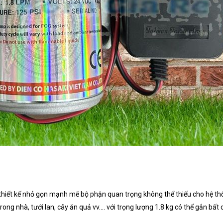
 thiết kế nhỏ gọn mạnh mẽ bộ phận quan trọng không thể thiếu cho hệ t
g nhà, tưới lan, cây ăn quả vv.... với trọng lượng 1.8 kg có thể gắn bất c