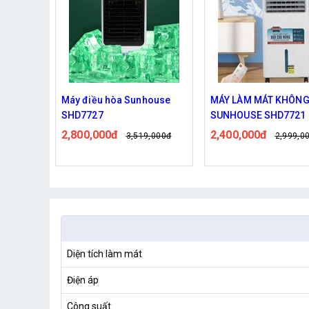
house
MÁY LÀM MÁT KHÔNG KHÍ
Máy làm mát không k
SUNHOUSE SHD7721
Sunhouse SHD7738
2,400,000đ
3,400,000đ
,000đ
2,999,000đ
4,039,0
Diện tích làm mát
Điện áp
Công suất