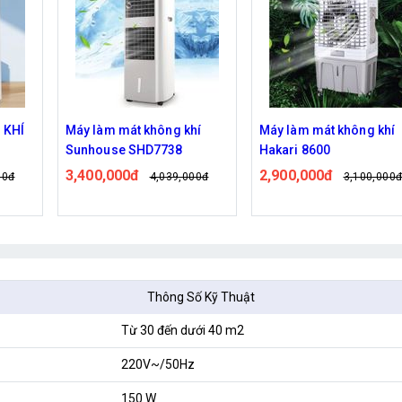
hí
Máy làm mát không khí
Quạt Điều Hòa Hơi Nước
Hakari 8600
CC90 130 Lít
2,900,000đ
4,900,000đ
00đ
3,100,000đ
5,200,000
Đã bán: 217
Thông Số Kỹ Thuật
Từ 30 đến dưới 40 m2
220V~/50Hz
150 W