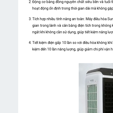
Bơm tự động chống cạn
Động cơ bằng đồng nguyên chất siêu bền và tuổi t
hoạt động ổn định trong thời gian dài mà không gặp
Tự động ngắt khi cạn nước
Tích hợp nhiều tính năng an toàn: Máy điều hòa S
Lưới lọc bụi
gian trong lành và cân bằng điện tích trong không
Hẹn giờ
ngắt khi không cần sử dụng, giúp tiết kiệm năng lư
Tiện ích khác
Tiết kiệm điện gấp 10 lần so với điều hòa không kh
Thương hiệu
kiệm đến 10 lần năng lượng, giúp giảm chi phí vận 
Xuất xứ
Bảo hành