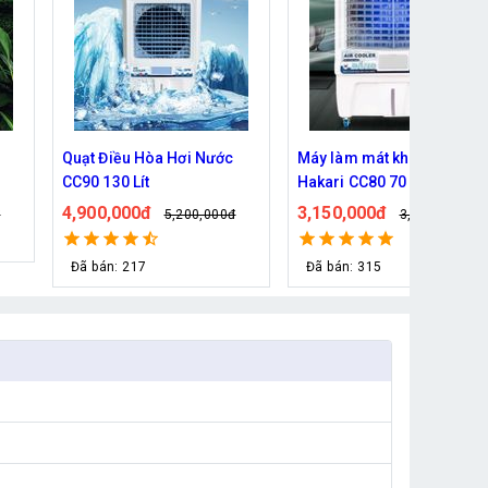
Máy làm mát không khí
Máy làm mát không khí
Hakari CC80 70 Lít
Hakari HK-8500
3,150,000đ
2,950,000đ
đ
3,500,000đ
3,200,000đ
Đã bán: 315
Đã bán: 652