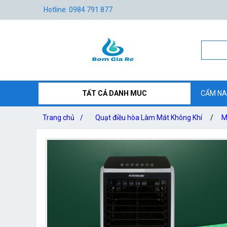
Hotline: 0984 791 877
TẤT CẢ DANH MUC
CẨM NA
Trang chủ
/
Quạt điều hòa Làm Mát Không Khí
/
M