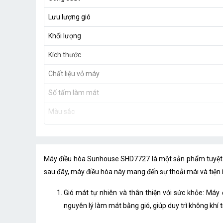
Lưu lượng gió
Khối lượng
Kích thước
Chất liệu vỏ máy
Số tấm làm mát
Màu sắc
Dung tích bình nước
Bộ phận tản gió
Máy điều hòa Sunhouse SHD7727 là một sản phẩm tuyệt vời
Ion lọc không khí
sau đây, máy điều hòa này mang đến sự thoải mái và tiện 
Điều khiển từ xa
Gió mát tự nhiên và thân thiện với sức khỏe: Má
nguyên lý làm mát bằng gió, giúp duy trì không khí
Bảng điều khiển cảm ứng