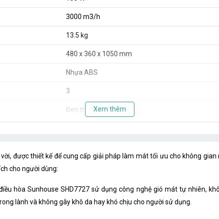
3000 m3/h
13.5 kg
480 x 360 x 1050 mm
Nhựa ABS
3
Xem thêm
Đen trắng
40 Lít
Có
, được thiết kế để cung cấp giải pháp làm mát tối ưu cho không gian 
Có
ích cho người dùng:
Có
y điều hòa Sunhouse SHD7727 sử dụng công nghệ gió mát tự nhiên, kh
 trong lành và không gây khô da hay khó chịu cho người sử dụng.
Có