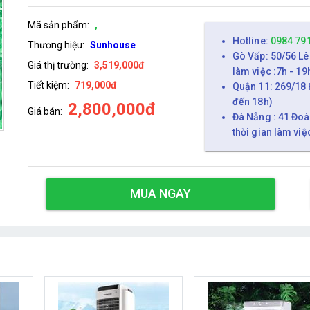
Mã sản phẩm:
,
Hotline:
0984 79
Thương hiệu:
Sunhouse
Gò Vấp: 50/56 Lê
Giá thị trường:
3,519,000đ
làm việc :7h - 19
Tiết kiệm:
719,000đ
Quận 11: 269/18 
đến 18h)
2,800,000đ
Giá bán:
Đà Nẵng : 41 Đoà
thời gian làm việ
MUA NGAY