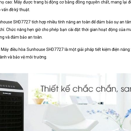
Không
họ cao: Máy được trang bị động cơ bằng đồng nguyên chất, mang lại đ
 vấn đề kỹ thuật.
Có
unhouse SHD7727 tích hợp nhiều tính năng an toàn để đảm bảo sự an tâm
Có
 khí. Chức năng hẹn giờ cho phép bạn cài đặt thời gian hoạt động của 
Có
ợng và đảm bảo an toàn.
Không
í: Máy điều hòa Sunhouse SHD7727 là một giải pháp tiết kiệm điện năng v
SUNHOUSE
hành và bảo vệ môi trường.
Trung Quốc
12 tháng đối với phần điện