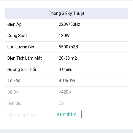
Thông Số Kỹ Thuật
Điện Áp
220V/50Hz
Công Suất
130W
Lưu Lượng Gió
5500 m3/h
Diện Tích Làm Mát
20-30 m2
Hướng Gió Thổi
4 Chiều
Tốc Độ
4 Tốc Độ
Độ Ồn
<42Db
Hẹn Giờ
Có
Xem thêm
Tính Năng Khác
Có
Thể Tích Bình Chứa
40L