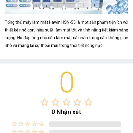
Tổng thể, máy làm mát Hawin HSN-55 là một sản phẩm tiện ích với
thiết kế nhỏ gọn, hiệu suất làm mát tốt và tính năng tiết kiệm năng
lượng. Nó đáp ứng nhu cầu làm mát cá nhân trong các không gian
nhỏ và mang lại sự thoải mái trong thời tiết nóng nực.
0
star_border
star_border
star_border
star_border
star_border
0 Nhận xét
star_border
star_border
star_border
star_border
star_border
star_border
star_border
star_border
star_border
star_border