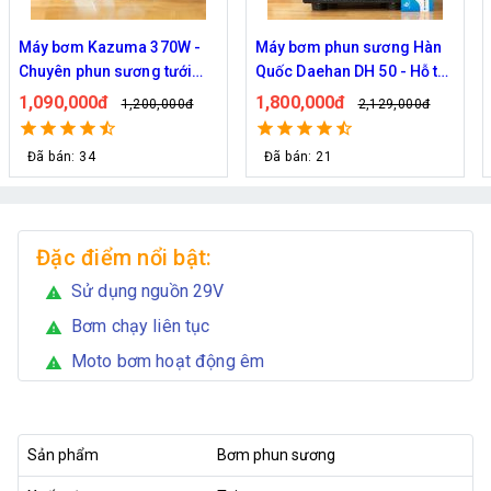
Máy bơm Kazuma 370W -
Máy bơm phun sương Hàn
Chuyên phun sương tưới
Quốc Daehan DH 50 - Hỗ trợ
cây
từ 30 đến 50 béc phun
1,090,000đ
1,800,000đ
1,200,000đ
2,129,000đ
Đã bán: 34
Đã bán: 21
Đặc điểm nổi bật:
Sử dụng nguồn 29V
warning
Bơm chạy liên tục
warning
Moto bơm hoạt động êm
warning
Sản phẩm
Bơm phun sương