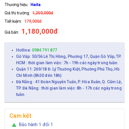
Thương hiệu:
Haita
Giá thị trường:
1,359,000đ
Tiết kiệm:
179,000đ
1,180,000đ
Giá bán:
Hotline:
0984 791 877
Gò Vấp: 50/56 Lê Thị Hồng, Phường 17, Quận Gò Vấp, TP.
HCM : thời gian làm việc :7h - 19h các ngày trong tuần.
Quận 11: 269/18 Đ. Lý Thường Kiệt, Phường Phú Thọ, Hồ
Chí Minh (8h30 đến 18h)
Đà Nẵng : 41 Đoàn Nguyễn Tuấn, P. Hòa Xuân, Q. Cẩm Lệ,
TP. Đà Nẵng : thời gian làm việc :8h - 17h các ngày trong
tuần.
Cam kết
Bảo hành 1 đổi 1
warning