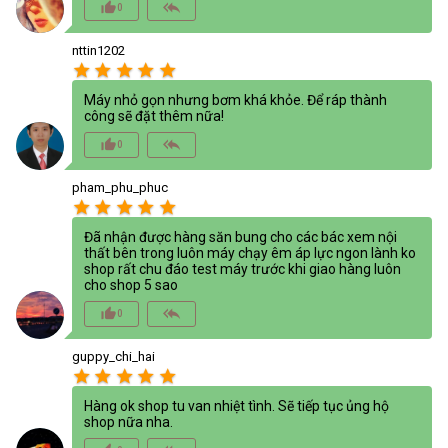
thumb_up_alt
reply_all
0
nttin1202
star
star
star
star
star
Máy nhỏ gọn nhưng bơm khá khỏe. Để ráp thành
công sẽ đặt thêm nữa!
thumb_up_alt
reply_all
0
pham_phu_phuc
star
star
star
star
star
Đã nhận được hàng săn bung cho các bác xem nội
thất bên trong luôn máy chạy êm áp lực ngon lành ko
shop rất chu đáo test máy trước khi giao hàng luôn
cho shop 5 sao
thumb_up_alt
reply_all
0
guppy_chi_hai
star
star
star
star
star
Hàng ok shop tu van nhiệt tình. Sẽ tiếp tục ủng hộ
shop nữa nha.