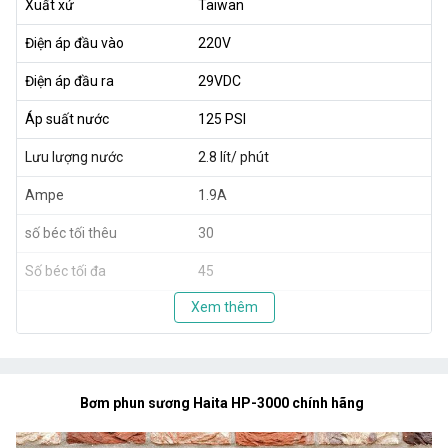
Xuất xứ
Taiwan
Điện áp đầu vào
220V
Điện áp đầu ra
29VDC
Áp suất nước
125 PSI
Lưu lượng nước
2.8 lít/ phút
Ampe
1.9A
số béc tối thêu
30
Số béc tối đa
45
Xem thêm
Bơm phun sương Haita HP-3000 chính hãng