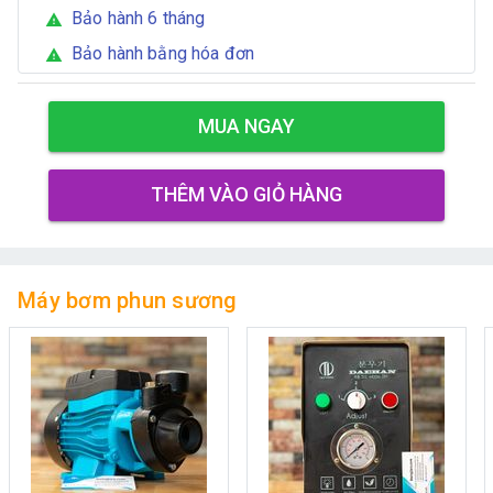
Bảo hành 6 tháng
warning
Bảo hành bằng hóa đơn
warning
MUA NGAY
THÊM VÀO GIỎ HÀNG
Máy bơm phun sương