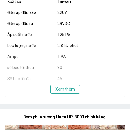
Xuất xứ
Taiwan
Điện áp đầu vào
220V
Điện áp đầu ra
29VDC
Áp suất nước
125 PSI
Lưu lượng nước
2.8 lít/ phút
Ampe
1.9A
số béc tối thêu
30
Số béc tối đa
45
Xem thêm
Bơm phun sương Haita HP-3000 chính hãng