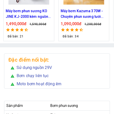
Máy bơm phun sương KO
Máy bơm Kazuma 370W -
JINE KJ-2000 kèm nguồn
Chuyên phun sương tưới
36V hỗ trợ 70 béc
cây
1,490,000đ
1,090,000đ
1,590,000đ
1,200,000đ
Đã bán: 21
Đã bán: 34
Đặc điểm nổi bật:
Sử dụng nguồn 29V
warning
Bơm chạy liên tục
warning
Moto bơm hoạt động êm
warning
Sản phẩm
Bơm phun sương