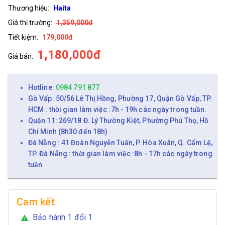
Thương hiệu:
Haita
Giá thị trường:
1,359,000đ
Tiết kiệm:
179,000đ
1,180,000đ
Giá bán:
Hotline:
0984 791 877
Gò Vấp: 50/56 Lê Thị Hồng, Phường 17, Quận Gò Vấp, TP.
HCM : thời gian làm việc :7h - 19h các ngày trong tuần.
Quận 11: 269/18 Đ. Lý Thường Kiệt, Phường Phú Thọ, Hồ
Chí Minh (8h30 đến 18h)
Đà Nẵng : 41 Đoàn Nguyễn Tuấn, P. Hòa Xuân, Q. Cẩm Lệ,
TP. Đà Nẵng : thời gian làm việc :8h - 17h các ngày trong
tuần.
Cam kết
Bảo hành 1 đổi 1
warning