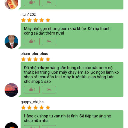
thumb_up_alt
reply_all
0
nttin1202
star
star
star
star
star
Máy nhỏ gọn nhưng bơm khá khỏe. Để ráp thành
công sẽ đặt thêm nữa!
thumb_up_alt
reply_all
0
pham_phu_phuc
star
star
star
star
star
Đã nhận được hàng săn bung cho các bác xem nội
thất bên trong luôn máy chạy êm áp lực ngon lành ko
shop rất chu đáo test máy trước khi giao hàng luôn
cho shop 5 sao
thumb_up_alt
reply_all
0
guppy_chi_hai
star
star
star
star
star
Hàng ok shop tu van nhiệt tình. Sẽ tiếp tục ủng hộ
shop nữa nha.