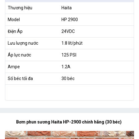
Thương hiệu
Haita
Model
HP 2900
Điện Áp
24VDC
Lưu lượng nước
1.8 lít/phút
Áp lực nước
125 PSI
Ampe
1.2A
Số béc tối đa
30 béc
Bơm phun sương Haita HP-2900 chính hãng (30 béc)