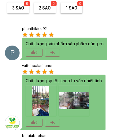
0
0
0
3 SAO
2 SAO
1 SAO
phanthikieu92
star
star
star
star
star
Chất lượng sản phẩm:sản phẩm dùng im
P
thumb_up_alt
reply_all
0
vattuhoalanhanoi
star
star
star
star
star
Chất lượng sp tốt, shop tư vấn nhiệt tình
thumb_up_alt
reply_all
0
buigiabaohan