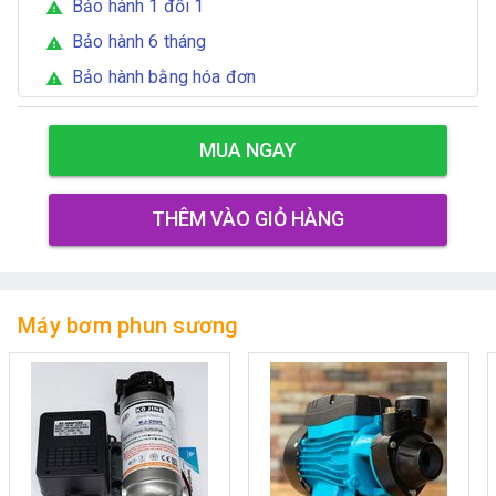
Bảo hành 1 đổi 1
warning
Bảo hành 6 tháng
warning
Bảo hành bằng hóa đơn
warning
MUA NGAY
THÊM VÀO GIỎ HÀNG
Máy bơm phun sương