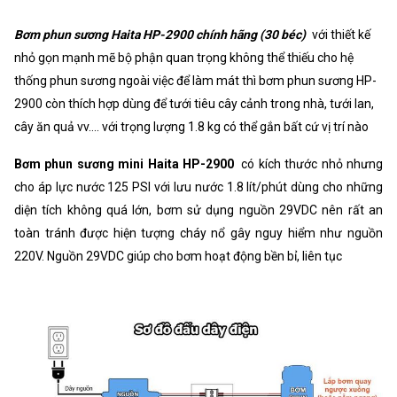
Bơm phun sương Haita HP-2900 chính hãng (30 béc)
với thiết kế
nhỏ gọn mạnh mẽ bộ phận quan trọng không thể thiếu cho hệ
thống phun sương ngoài việc để làm mát thì bơm phun sương HP-
2900 còn thích hợp dùng để tưới tiêu cây cảnh trong nhà, tưới lan,
cây ăn quả vv.... với trọng lượng 1.8 kg có thể gắn bất cứ vị trí nào
Bơm phun sương mini Haita HP-2900
có kích thước nhỏ nhưng
cho áp lực nước 125 PSI với lưu nước 1.8 lít/phút dùng cho những
diện tích không quá lớn, bơm sử dụng nguồn 29VDC nên rất an
toàn tránh được hiện tượng cháy nổ gây nguy hiểm như nguồn
220V. Nguồn 29VDC giúp cho bơm hoạt động bền bỉ, liên tục