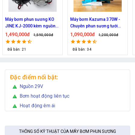
Máy bơm Kazuma 370W -
Máy bơm phun sương Hàn
Chuyên phun sương tưới
Quốc Daehan DH 50 - Hỗ trợ
cây
từ 30 đến 50 béc phun
1,090,000đ
1,800,000đ
1,200,000đ
2,129,000đ
Đã bán: 34
Đã bán: 21
Đặc điểm nổi bật:
Nguồn 29V
warning
Bơm hoạt động liên tục
warning
Hoạt động êm ái
warning
THÔNG SỐ KỸ THUẬT CỦA MÁY BƠM PHUN SƯƠNG