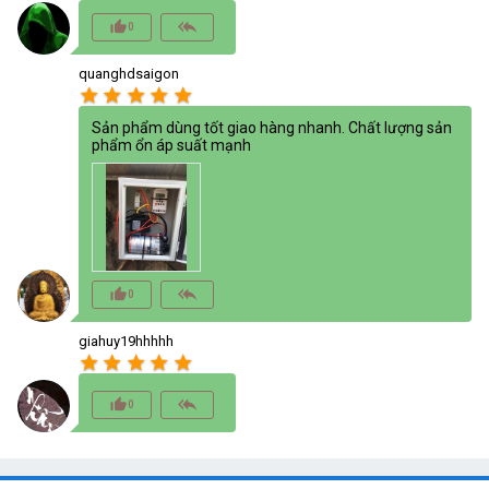
thumb_up_alt
reply_all
0
quanghdsaigon
star
star
star
star
star
Sản phẩm dùng tốt giao hàng nhanh. Chất lượng sản
phẩm ổn áp suất mạnh
thumb_up_alt
reply_all
0
giahuy19hhhhh
star
star
star
star
star
thumb_up_alt
reply_all
0