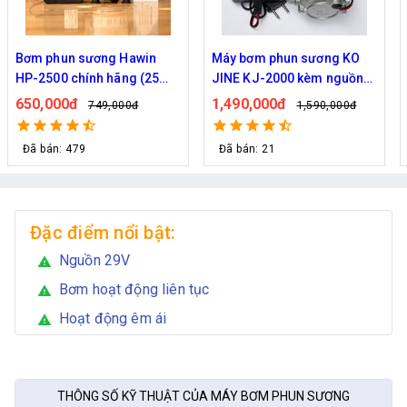
Máy bơm phun sương KO
Máy bơm Kazuma 370W -
JINE KJ-2000 kèm nguồn
Chuyên phun sương tưới
36V hỗ trợ 70 béc
cây
1,490,000đ
1,090,000đ
1,590,000đ
1,200,000đ
Đã bán: 21
Đã bán: 34
Đặc điểm nổi bật:
Nguồn 29V
warning
Bơm hoạt động liên tục
warning
Hoạt động êm ái
warning
THÔNG SỐ KỸ THUẬT CỦA MÁY BƠM PHUN SƯƠNG