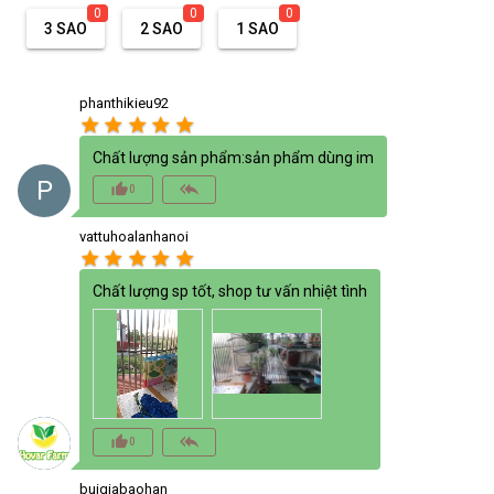
0
0
0
3 SAO
2 SAO
1 SAO
phanthikieu92
star
star
star
star
star
Chất lượng sản phẩm:sản phẩm dùng im
P
thumb_up_alt
reply_all
0
vattuhoalanhanoi
star
star
star
star
star
Chất lượng sp tốt, shop tư vấn nhiệt tình
thumb_up_alt
reply_all
0
buigiabaohan