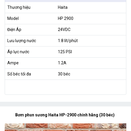
Thương hiệu
Haita
Model
HP 2900
Điện Áp
24VDC
Lưu lượng nước
1.8 lít/phút
Áp lực nước
125 PSI
Ampe
1.2A
Số béc tối đa
30 béc
Bơm phun sương Haita HP-2900 chính hãng (30 béc)