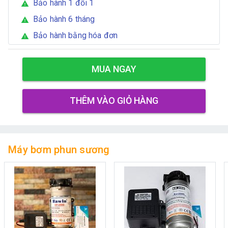
Bảo hành 1 đổi 1
warning
Bảo hành 6 tháng
warning
Bảo hành bằng hóa đơn
warning
MUA NGAY
THÊM VÀO GIỎ HÀNG
Máy bơm phun sương