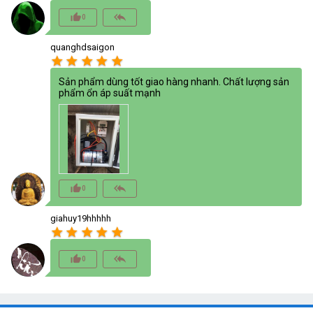
thumb_up_alt
reply_all
0
quanghdsaigon
star
star
star
star
star
Sản phẩm dùng tốt giao hàng nhanh. Chất lượng sản
phẩm ổn áp suất mạnh
thumb_up_alt
reply_all
0
giahuy19hhhhh
star
star
star
star
star
thumb_up_alt
reply_all
0