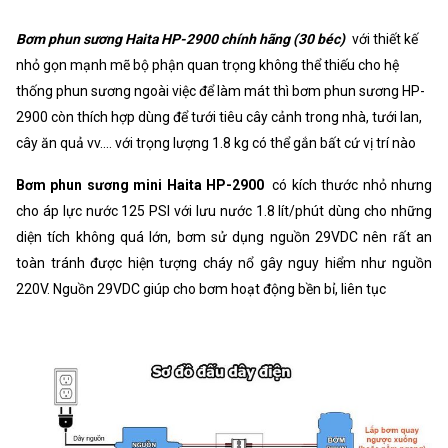
Bơm phun sương Haita HP-2900 chính hãng (30 béc)
với thiết kế
nhỏ gọn mạnh mẽ bộ phận quan trọng không thể thiếu cho hệ
thống phun sương ngoài việc để làm mát thì bơm phun sương HP-
2900 còn thích hợp dùng để tưới tiêu cây cảnh trong nhà, tưới lan,
cây ăn quả vv.... với trọng lượng 1.8 kg có thể gắn bất cứ vị trí nào
Bơm phun sương mini Haita HP-2900
có kích thước nhỏ nhưng
cho áp lực nước 125 PSI với lưu nước 1.8 lít/phút dùng cho những
diện tích không quá lớn, bơm sử dụng nguồn 29VDC nên rất an
toàn tránh được hiện tượng cháy nổ gây nguy hiểm như nguồn
220V. Nguồn 29VDC giúp cho bơm hoạt động bền bỉ, liên tục