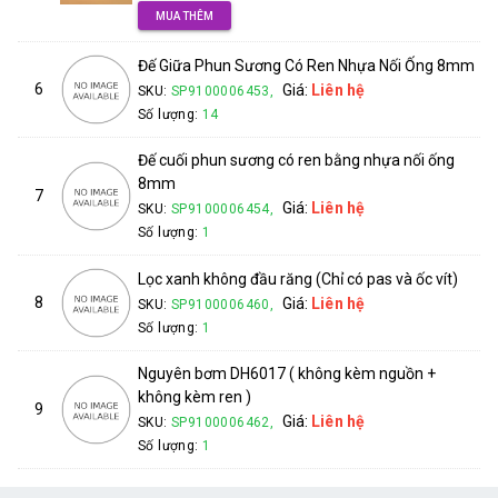
MUA THÊM
Đế Giữa Phun Sương Có Ren Nhựa Nối Ống 8mm
6
Giá:
Liên hệ
SKU:
SP9100006453,
Số lượng:
14
Đế cuối phun sương có ren bằng nhựa nối ống
8mm
7
Giá:
Liên hệ
SKU:
SP9100006454,
Số lượng:
1
Lọc xanh không đầu răng (Chỉ có pas và ốc vít)
8
Giá:
Liên hệ
SKU:
SP9100006460,
Số lượng:
1
Nguyên bơm DH6017 ( không kèm nguồn +
không kèm ren )
9
Giá:
Liên hệ
SKU:
SP9100006462,
Số lượng:
1