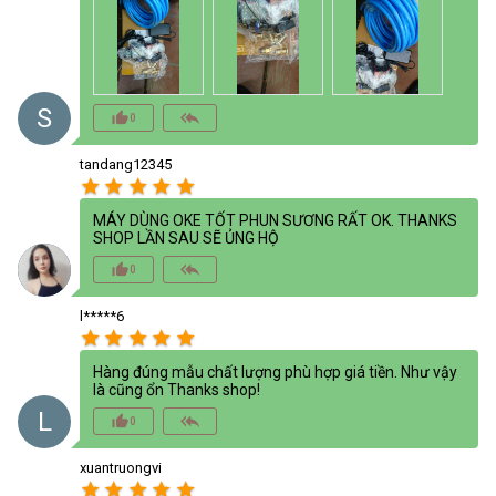
S
thumb_up_alt
reply_all
0
tandang12345
star
star
star
star
star
MÁY DÙNG OKE TỐT PHUN SƯƠNG RẤT OK. THANKS
SHOP LẦN SAU SẼ ỦNG HỘ
thumb_up_alt
reply_all
0
l*****6
star
star
star
star
star
Hàng đúng mẫu chất lượng phù hợp giá tiền. Như vậy
là cũng ổn Thanks shop!
L
thumb_up_alt
reply_all
0
xuantruongvi
star
star
star
star
star