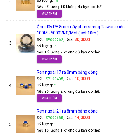
2
Số lượng:
15
Nếu số lượng 15 không đủ bạn có thể:
MUA THÊM
Ống dây PE 8mm dây phun sương Taiwan cuộn
100M - 5000VNĐ/Mét ( sét 10m )
Giá:
30,000đ
SKU:
SP000762,
3
Số lượng:
2
Nếu số lượng 2 không đủ bạn có thể:
MUA THÊM
Ren ngoài 17 ra 8mm bằng đồng
Giá:
10,000đ
SKU:
SP190405,
4
Số lượng:
2
Nếu số lượng 2 không đủ bạn có thể:
MUA THÊM
Ren ngoài 21 ra 8mm bằng đồng
Giá:
14,000đ
SKU:
SP000685,
5
Số lượng:
1
Nếu số lượng 1 không đủ bạn có thể: