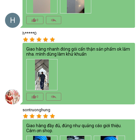
H
thumb_up_alt
reply_all
0
h*****0
star
star
star
star
star
Giao hàng nhanh đóng gói cẩn thận sản phẩm ok lắm
nha. mình dùng làm khử khuẩn
thumb_up_alt
reply_all
0
sontruonghung
star
star
star
star
star
Giao hàng đầy đủ, đúng như quảng cáo giới thiệu.
Cám ơn shop.