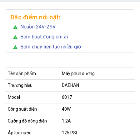
Đặc điểm nổi bật:
Nguồn 24V-29V
warning
Bơm hoạt động êm ái
warning
Bơm chạy liên tục nhiều giờ
warning
Tên sản phẩm
Máy phun sương
Thương hiệu
DAEHAN
Model
6017
Công suất điện
40W
Cường độ dòng điện
1.2A
Áp lực nước
125 PSI