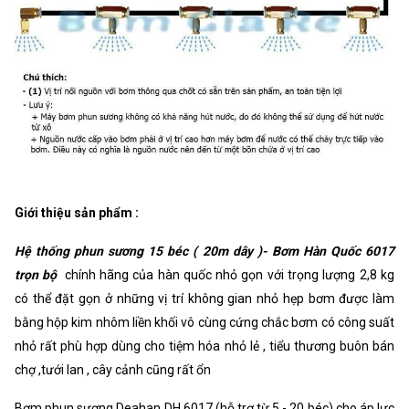
Giới thiệu sản phẩm :
Hệ thống phun sương 15 béc ( 20m dây )- Bơm Hàn Quốc 6017
trọn bộ
chính hãng của hàn quốc nhỏ gọn với trọng lượng 2,8 kg
có thể đặt gọn ở những vị trí không gian nhỏ hẹp bơm được làm
bằng hộp kim nhôm liền khối vô cùng cứng chắc bơm có công suất
nhỏ rất phù hợp dùng cho tiệm hóa nhỏ lẻ , tiểu thương buôn bán
chợ ,tưới lan , cây cảnh cũng rất ổn
Bơm phun sương Deahan DH 6017 (hỗ trợ từ 5 - 20 béc) cho áp lực