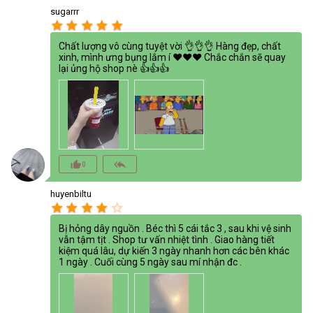
sugarrr
star
star
star
star
star
Chất lượng vô cùng tuyệt vời 👌👌👌 Hàng đẹp, chất
xinh, mình ưng bụng lắm í ❤❤❤ Chắc chắn sẽ quay
lại ủng hộ shop nè 👍👍👍
thumb_up_alt
reply_all
0
huyenbiltu
star
star
star
star
star_border
Bị hỏng dây nguồn . Béc thì 5 cái tắc 3 , sau khi vệ sinh
vẫn tậm tịt . Shop tư vấn nhiệt tình . Giao hàng tiết
kiệm quá lâu, dự kiến 3 ngày nhanh hơn các bên khác
1 ngày . Cuối cùng 5 ngày sau mí nhận đc .