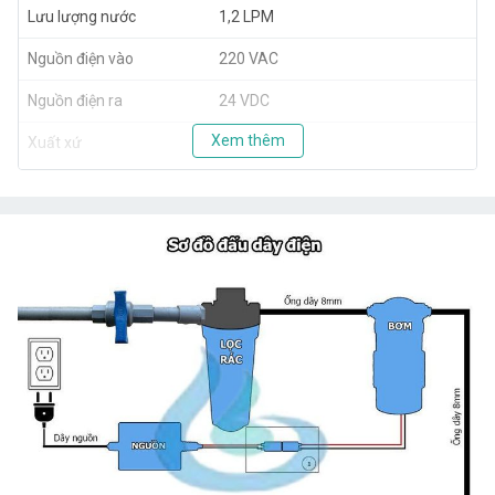
Lưu lượng nước
1,2 LPM
Nguồn điện vào
220 VAC
Nguồn điện ra
24 VDC
Xem thêm
Xuất xứ
Hàn Quốc