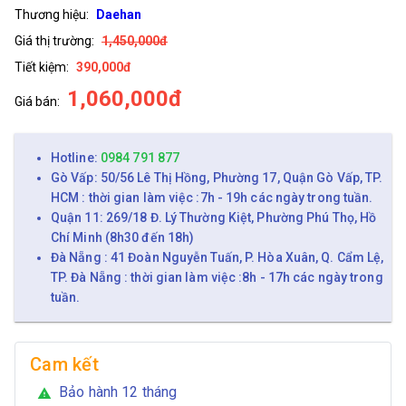
Thương hiệu:
Daehan
Giá thị trường:
1,450,000đ
Tiết kiệm:
390,000đ
1,060,000đ
Giá bán:
Hotline:
0984 791 877
Gò Vấp: 50/56 Lê Thị Hồng, Phường 17, Quận Gò Vấp, TP.
HCM : thời gian làm việc :7h - 19h các ngày trong tuần.
Quận 11: 269/18 Đ. Lý Thường Kiệt, Phường Phú Thọ, Hồ
Chí Minh (8h30 đến 18h)
Đà Nẵng : 41 Đoàn Nguyễn Tuấn, P. Hòa Xuân, Q. Cẩm Lệ,
TP. Đà Nẵng : thời gian làm việc :8h - 17h các ngày trong
tuần.
Cam kết
Bảo hành 12 tháng
warning