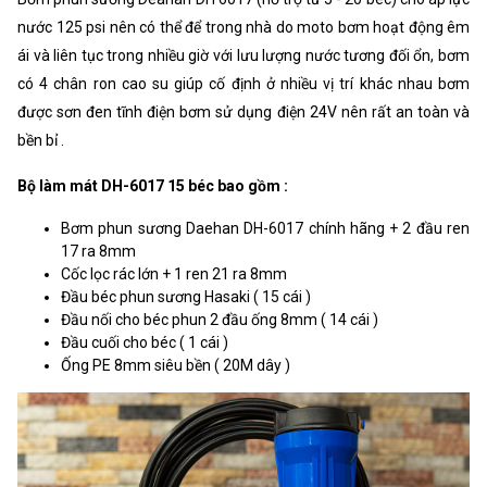
nước 125 psi nên có thể để trong nhà do moto bơm hoạt động êm
ái và liên tục trong nhiều giờ với lưu lượng nước tương đối ổn, bơm
có 4 chân ron cao su giúp cố định ở nhiều vị trí khác nhau bơm
được sơn đen tĩnh điện bơm sử dụng điện 24V nên rất an toàn và
bền bỉ .
Bộ làm mát DH-6017 15 béc bao gồm :
Bơm phun sương Daehan DH-6017 chính hãng + 2 đầu ren
17 ra 8mm
Cốc lọc rác lớn + 1 ren 21 ra 8mm
Đầu béc phun sương Hasaki ( 15 cái )
Đầu nối cho béc phun 2 đầu ống 8mm ( 14 cái )
Đầu cuối cho béc ( 1 cái )
Ống PE 8mm siêu bền ( 20M dây )