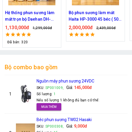
Bộ phun sương làm mát
Bộ phun sương làm mát
Haita HP-3000 45 béc ( 50M
Haita HP-3000 40 béc ( 40M
dây )
dây )
2,000,000đ
1,920,000đ
2,439,000đ
2,149,000đ
Bộ combo bao gồm
Nguồn máy phun sương 24VDC
Giá:
145,000đ
SKU:
SP001009,
1
Số lượng:
1
Nếu số lượng 1 không đủ bạn có thể:
MUA THÊM
Béc phun sương TW02 Hasaki
Giá:
9,000đ
SKU:
SP000308,