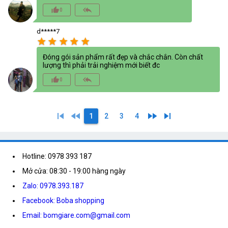
thumb_up_alt
reply_all
0
d*****7
star
star
star
star
star
Đóng gói sản phẩm rất đẹp và chắc chắn. Còn chất
lượng thì phải trải nghiệm mới biết đc
thumb_up_alt
reply_all
0
skip_previous
fast_rewind
fast_forward
skip_next
1
2
3
4
Hotline: 0978 393 187
Mở cửa: 08:30 - 19:00 hàng ngày
Zalo: 0978.393.187
Facebook: Boba shopping
Email: bomgiare.com@gmail.com