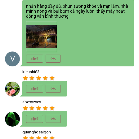
nhận hàng đầy đủ, phun sương khỏe và mịn lắm, nhà
mình nóng và bụi bơm cả ngày luôn. thấy máy hoạt
động vẫn bình thường
V
thumb_up_alt
reply_all
0
kieunhi83
star
star
star
star
star
thumb_up_alt
reply_all
0
abcxyzycy
star
star
star
star
star
thumb_up_alt
reply_all
0
quanghdsaigon
star
star
star
star
star