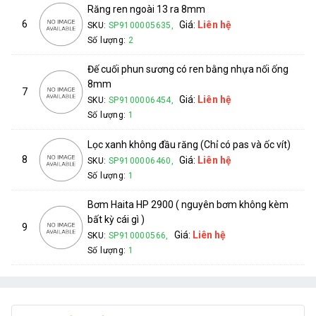
Răng ren ngoài 13 ra 8mm
6
Giá:
Liên hệ
SKU:
SP9100005635,
Số lượng:
2
Đế cuối phun sương có ren bằng nhựa nối ống
8mm
7
Giá:
Liên hệ
SKU:
SP9100006454,
Số lượng:
1
Lọc xanh không đầu răng (Chỉ có pas và ốc vít)
8
Giá:
Liên hệ
SKU:
SP9100006460,
Số lượng:
1
Bơm Haita HP 2900 ( nguyên bơm không kèm
bất kỳ cái gì )
9
Giá:
Liên hệ
SKU:
SP910000566,
Số lượng:
1