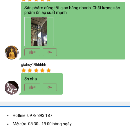
Sản phẩm dùng tốt giao hàng nhanh. Chất lượng sản
phẩm ổn áp suất mạnh
thumb_up_alt
reply_all
0
giahuy19hhhhh
star
star
star
star
star
ổn nha
thumb_up_alt
reply_all
0
Hotline: 0978 393 187
Mở cửa: 08:30 - 19:00 hàng ngày