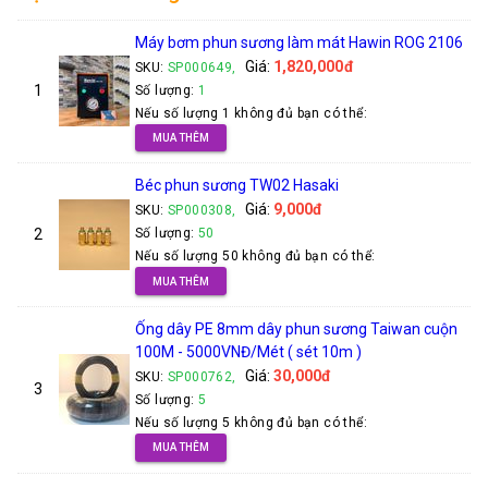
Máy bơm phun sương làm mát Hawin ROG 2106
Giá:
1,820,000đ
SKU:
SP000649,
1
Số lượng:
1
Nếu số lượng 1 không đủ bạn có thể:
MUA THÊM
Béc phun sương TW02 Hasaki
Giá:
9,000đ
SKU:
SP000308,
2
Số lượng:
50
Nếu số lượng 50 không đủ bạn có thể:
MUA THÊM
Ống dây PE 8mm dây phun sương Taiwan cuộn
100M - 5000VNĐ/Mét ( sét 10m )
Giá:
30,000đ
SKU:
SP000762,
3
Số lượng:
5
Nếu số lượng 5 không đủ bạn có thể:
MUA THÊM