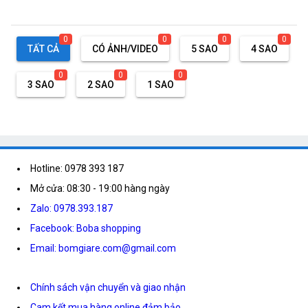
0
0
0
0
TẤT CẢ
CÓ ẢNH/VIDEO
5 SAO
4 SAO
0
0
0
3 SAO
2 SAO
1 SAO
Hotline: 0978 393 187
Mở cửa: 08:30 - 19:00 hàng ngày
Zalo: 0978.393.187
Facebook: Boba shopping
Email: bomgiare.com@gmail.com
Chính sách vận chuyển và giao nhận
Cam kết mua hàng online đảm bảo