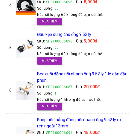
Giá:
8,000đ
SKU:
SP9100006095,
4
Số lượng:
60
Nếu số lượng 60 không đủ bạn có thể:
MUA THÊM
Đầu kẹp dùng cho ống 9.52 ly
Giá:
5,000đ
SKU:
SP9100006093,
5
Số lượng:
60
Nếu số lượng 60 không đủ bạn có thể:
MUA THÊM
Béc cuối đồng nối nhanh ống 9.52 ly 1 lỗ gắn đầu
phun
Giá:
20,000đ
SKU:
SP9100006087,
6
Số lượng:
1
Nếu số lượng 1 không đủ bạn có thể:
MUA THÊM
Khớp nối thẳng đồng nối nhanh ống 9.52 ly ra
ren ngoài 13mm
Giá:
15,000đ
SKU:
SP9100006091,