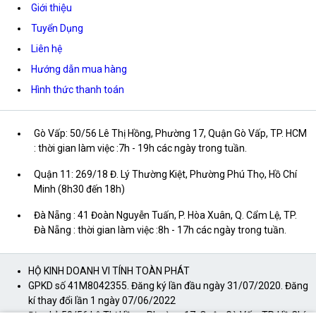
Giới thiệu
Tuyển Dụng
Liên hệ
Hướng dẫn mua hàng
Hình thức thanh toán
Gò Vấp: 50/56 Lê Thị Hồng, Phường 17, Quận Gò Vấp, TP. HCM
: thời gian làm việc :7h - 19h các ngày trong tuần.
Quận 11: 269/18 Đ. Lý Thường Kiệt, Phường Phú Thọ, Hồ Chí
Minh (8h30 đến 18h)
Đà Nẵng : 41 Đoàn Nguyễn Tuấn, P. Hòa Xuân, Q. Cẩm Lệ, TP.
Đà Nẵng : thời gian làm việc :8h - 17h các ngày trong tuần.
HỘ KINH DOANH VI TÍNH TOÀN PHÁT
GPKD số 41M8042355. Đăng ký lần đầu ngày 31/07/2020. Đăng
kí thay đổi lần 1 ngày 07/06/2022
Địa chỉ: 50/56 Lê Thị Hồng, Phường 17, Quận Gò Vấp, TP. Hồ Chí