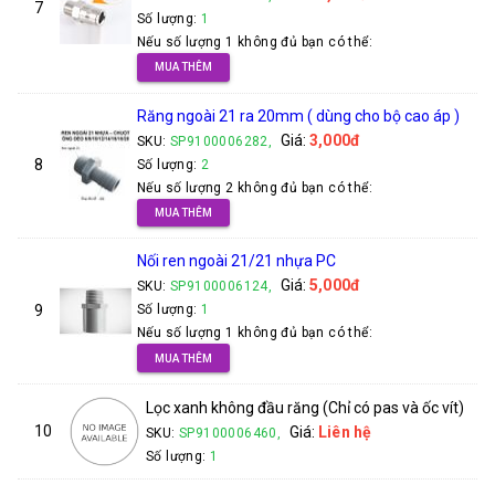
7
Số lượng:
1
Nếu số lượng 1 không đủ bạn có thể:
MUA THÊM
Răng ngoài 21 ra 20mm ( dùng cho bộ cao áp )
Giá:
3,000đ
SKU:
SP9100006282,
8
Số lượng:
2
Nếu số lượng 2 không đủ bạn có thể:
MUA THÊM
Nối ren ngoài 21/21 nhựa PC
Giá:
5,000đ
SKU:
SP9100006124,
9
Số lượng:
1
Nếu số lượng 1 không đủ bạn có thể:
MUA THÊM
Lọc xanh không đầu răng (Chỉ có pas và ốc vít)
10
Giá:
Liên hệ
SKU:
SP9100006460,
Số lượng:
1