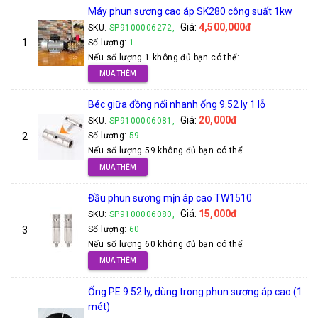
Máy phun sương cao áp SK280 công suất 1kw
Giá:
4,500,000đ
SKU:
SP9100006272,
1
Số lượng:
1
Nếu số lượng 1 không đủ bạn có thể:
MUA THÊM
Béc giữa đồng nối nhanh ống 9.52 ly 1 lỗ
Giá:
20,000đ
SKU:
SP9100006081,
2
Số lượng:
59
Nếu số lượng 59 không đủ bạn có thể:
MUA THÊM
Đầu phun sương mịn áp cao TW1510
Giá:
15,000đ
SKU:
SP9100006080,
3
Số lượng:
60
Nếu số lượng 60 không đủ bạn có thể:
MUA THÊM
Ống PE 9.52 ly, dùng trong phun sương áp cao (1
mét)