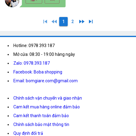
skip_previous
fast_rewind
fast_forward
skip_next
1
2
Hotline: 0978 393 187
Mở cửa: 08:30 - 19:00 hàng ngày
Zalo: 0978.393.187
Facebook: Boba shopping
Email: bomgiare.com@gmail.com
Chính sách vận chuyển và giao nhận
Cam kết mua hàng online đảm bảo
Cam kết thanh toán đảm bảo
Chính sách bảo mật thông tin
Quy định đổi trả