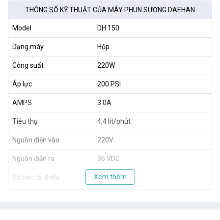
THÔNG SỐ KỸ THUẬT CỦA MÁY PHUN SƯƠNG DAEHAN
Model
DH 150
Dạng máy
Hộp
Công suất
220W
Áp lực
200 PSI
AMPS
3.0A
Tiêu thụ
4,4 lít/phút
Nguồn điện vào
220V
Nguồn điện ra
36 VDC
Xem thêm
Số béc tối thiểu
70 béc
Số béc tối đa
150 béc
Kích thước
42x28x25