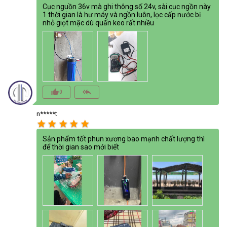
Cục nguồn 36v mà ghi thông số 24v, sài cục ngồn này
1 thời gian là hư máy và ngồn luôn, lọc cấp nước bị
nhỏ giọt mặc dù quấn keo rất nhiều
thumb_up_alt
reply_all
0
n*****t
star
star
star
star
star
Sản phẩm tốt phun xương bao mạnh chất lượng thì
để thời gian sao mới biết