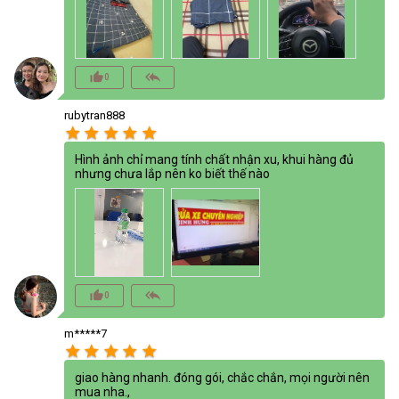
thumb_up_alt
reply_all
0
rubytran888
star
star
star
star
star
Hình ảnh chỉ mang tính chất nhận xu, khui hàng đủ
nhưng chưa lắp nên ko biết thế nào
thumb_up_alt
reply_all
0
m*****7
star
star
star
star
star
giao hàng nhanh. đóng gói, chắc chắn, mọi người nên
mua nha.,