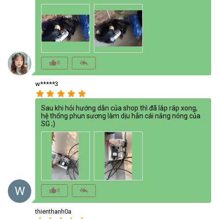
thumb_up_alt
reply_all
0
w*****3
star
star
star
star
star
Sau khi hỏi hướng dẫn của shop thì đã lắp ráp xong,
hệ thống phun sương làm dịu hẳn cái nắng nóng của
SG ;)
W
thumb_up_alt
reply_all
0
thienthanh0a