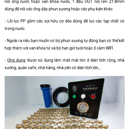
nối ống nước hoặc van khóa nước, 1 đầu OUT nối ren 21:8mm
dùng để nối các ống dây phun sương hoặc các phụ kiện khác.
- Lõi lọc PP gồm các sợi hữu cơ dẻo dùng để lọc các tạp chất có
trong nước.
- Ngoài ra nếu bạn muốn có bộ phun sương tự động bạn có thể kết
hợp thêm với van khóa từ và bộ hẹn giờ tưới hoặc ổ cắm WIFI.
-
Ứng dụng
: Được sử dụng làm mát mái tôn ở diện tích rộng, nhà
xưởng, quán cafe, nhà hàng, nhà yến có diện tích lớn,...