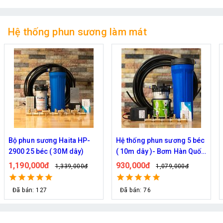
Hệ thống phun sương làm mát
Hệ thống phun sương 5 béc
Bộ phun sương Hawin HP-
( 10m dây )- Bơm Hàn Quốc
2500 5 béc (10M dây)
6017 trọn bộ
930,000đ
890,000đ
1,079,000đ
1,019,000đ
Đã bán: 76
Đã bán: 135