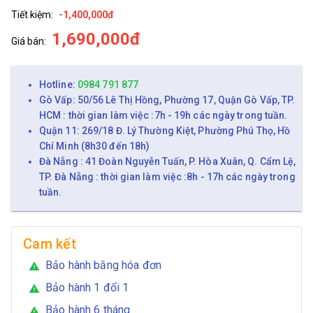
Tiết kiệm:
-1,400,000đ
1,690,000đ
Giá bán:
Hotline:
0984 791 877
Gò Vấp: 50/56 Lê Thị Hồng, Phường 17, Quận Gò Vấp, TP.
HCM : thời gian làm việc :7h - 19h các ngày trong tuần.
Quận 11: 269/18 Đ. Lý Thường Kiệt, Phường Phú Thọ, Hồ
Chí Minh (8h30 đến 18h)
Đà Nẵng : 41 Đoàn Nguyễn Tuấn, P. Hòa Xuân, Q. Cẩm Lệ,
TP. Đà Nẵng : thời gian làm việc :8h - 17h các ngày trong
tuần.
Cam kết
Bảo hành bằng hóa đơn
warning
Bảo hành 1 đổi 1
warning
Bảo hành 6 tháng
warning