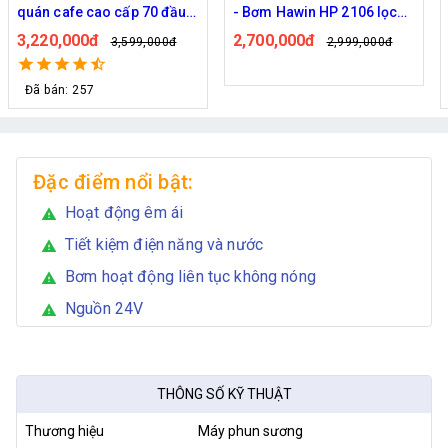
quán cafe cao cấp 70 đầu
- Bơm Hawin HP 2106 lọc
phun
rác 50M dây
3,220,000đ
2,700,000đ
3,599,000đ
2,999,000đ
Đã bán: 257
Đặc điểm nổi bật:
Hoạt động êm ái
warning
Tiết kiệm điện năng và nước
warning
Bơm hoạt động liên tục không nóng
warning
Nguồn 24V
warning
THÔNG SỐ KỸ THUẬT
Thương hiệu
Máy phun sương