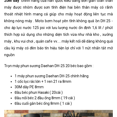
20M dây
chính hãng của hàn quốc kiểu dáng đơn giản toàn thân
máy được nhôm được sơn tĩnh điện hai bên thân máy có rãnh
thoát nhiệt hình mang cá giúp cho máy hoạt động liên tục mà
không nóng máy . Moto bơm hoạt yên tĩnh không quá ồn DH 25 -
cho áp lực nước 125 psi với lưu lượng nước ổn định 1,6 lít / phút
thích hợp sử dụng cho những diện tích vừa như nhà kho , xưởng
máy , khu vui chơi , quán cafe vv..... máy kết nối dễ dàng không quá
cầu kỳ máy có đèn báo tín hiệu tiện lợi chỉ với 1 nút nhấn tắt mở
nguồn
Trọn máy phun sương Daehan DH-25 20 béc bao gồm :
1 máy phun sương Daehan DH-25 chính hãng
1 cốc lọc rác lớn + 1 ren 21 ra 8mm
30M dây PE 8mm
Đầu béc phun Hasaki ( 20cái )
Đầu nối béc 2 đầu ống 8mm ( 19 cái )
Đầu cuối gắn béc ống 8mm ( 1 cái )