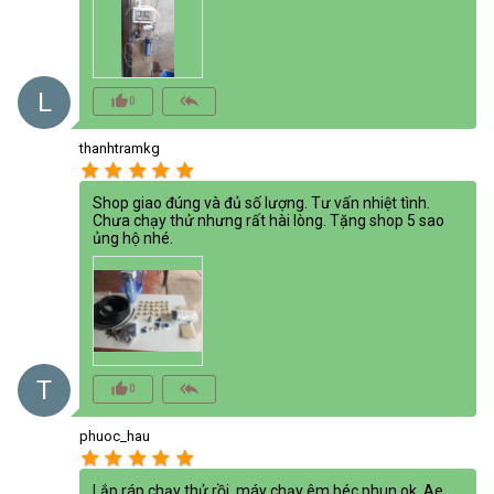
L
thumb_up_alt
reply_all
0
thanhtramkg
star
star
star
star
star
Shop giao đúng và đủ số lượng. Tư vấn nhiệt tình.
Chưa chạy thử nhưng rất hài lòng. Tặng shop 5 sao
ủng hộ nhé.
T
thumb_up_alt
reply_all
0
phuoc_hau
star
star
star
star
star
Lắp ráp chạy thử rồi, máy chạy êm béc phun ok. Ae