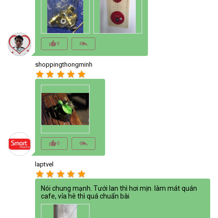
thumb_up_alt
reply_all
0
shoppingthongminh
star
star
star
star
star
thumb_up_alt
reply_all
0
laptvel
star
star
star
star
star
Nói chung mạnh. Tưới lan thì hơi mịn. làm mát quán
cafe, vỉa hè thì quá chuẩn bài