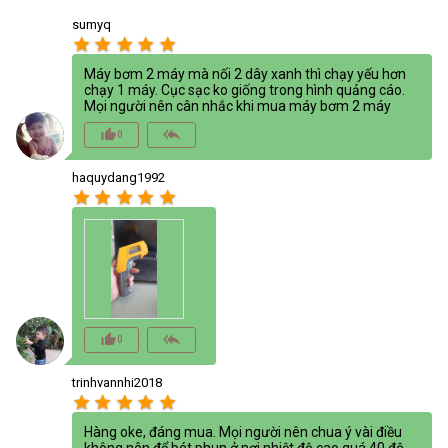
sumyq
star
star
star
star
star
Máy bơm 2 máy mà nối 2 dây xanh thì chạy yếu hơn
chạy 1 máy. Cục sạc ko giống trong hình quảng cáo.
Mọi người nên cân nhắc khi mua máy bơm 2 máy
thumb_up_alt
reply_all
0
haquydang1992
star
star
star
star
star
thumb_up_alt
reply_all
0
trinhvannhi2018
star
star
star
star
star
Hàng oke, đáng mua. Mọi người nên chua ý vài điều
không nên để bét phun ở nơi nhiệt độ cao quá 40 độ