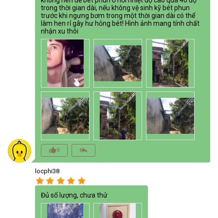
trong thời gian dài, nếu không vệ sinh kỹ bét phun
trước khi ngưng bơm trong một thời gian dài có thể
làm hen rỉ gây hư hỏng bét! Hình ảnh mang tính chất
nhận xu thôi
thumb_up_alt
reply_all
0
locphi38
star
star
star
star
star
Đủ số lượng, chưa thử