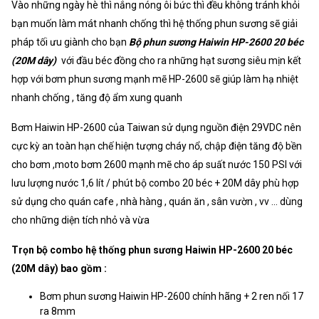
Vào những ngày hè thì nắng nóng ôi bức thì đều không tránh khỏi
bạn muốn làm mát nhanh chống thì hệ thống phun sương sẽ giải
pháp tối ưu giành cho bạn
Bộ phun sương Haiwin HP-2600 20 béc
(20M dây)
với đầu béc đồng cho ra những hạt sương siêu mịn kết
hợp với bơm phun sương mạnh mẽ HP-2600 sẽ giúp làm hạ nhiệt
nhanh chống , tăng độ ẩm xung quanh
Bơm Haiwin HP-2600 của Taiwan sử dụng nguồn điện 29VDC nên
cực kỳ an toàn hạn chế hiện tượng cháy nổ, chập điện tăng độ bền
cho bơm ,moto bơm 2600 mạnh mẽ cho áp suất nước 150 PSI với
lưu lượng nước 1,6 lít / phút bộ combo 20 béc + 20M dây phù hợp
sử dụng cho quán cafe , nhà hàng , quán ăn , sân vườn , vv ... dùng
cho những diện tích nhỏ và vừa
Trọn bộ combo hệ thống phun sương Haiwin HP-2600 20 béc
(20M dây) bao gồm :
Bơm phun sương Haiwin HP-2600 chính hãng + 2 ren nối 17
ra 8mm