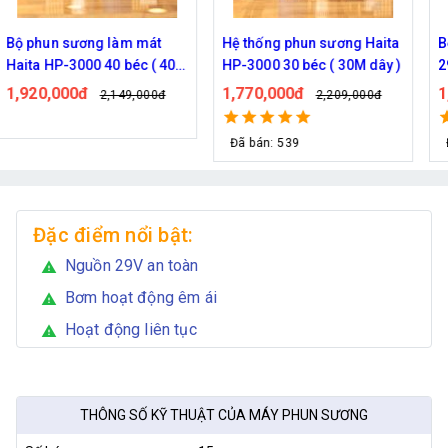
Hệ thống phun sương Haita
Bộ phun sương Haita HP-
HP-3000 30 béc ( 30M dây )
2900 25 béc ( 30M dây)
1,770,000đ
1,190,000đ
2,209,000đ
1,339,000đ
Đã bán: 539
Đã bán: 127
Đặc điểm nổi bật:
Nguồn 29V an toàn
warning
Bơm hoạt động êm ái
warning
Hoạt động liên tục
warning
THÔNG SỐ KỸ THUẬT CỦA MÁY PHUN SƯƠNG