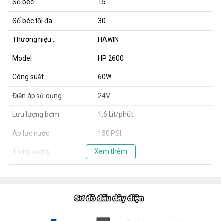
Số béc
15
Số béc tối đa
30
Thương hiệu :
HAWIN
Model
HP 2600
Công suất
60W
Điện áp sử dụng
24V
Lưu lượng bơm
1,6 Lít/phút
Áp lực nước
150 PSI
Xem thêm
Trọng lượng
1,8kg
Xuất xứ
Taiwan