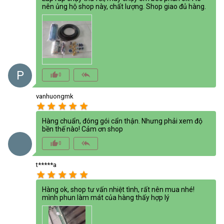
nên ủng hộ shop này, chất lượng. Shop giao đủ hàng.
P
thumb_up_alt
reply_all
0
vanhuongmk
star
star
star
star
star
Hàng chuẩn, đóng gói cẩn thận. Nhưng phải xem độ
bền thế nào! Cảm ơn shop
thumb_up_alt
reply_all
0
t*****a
star
star
star
star
star
Hàng ok, shop tư vấn nhiệt tình, rất nên mua nhé!
mình phun làm mát của hàng thấy hợp lý