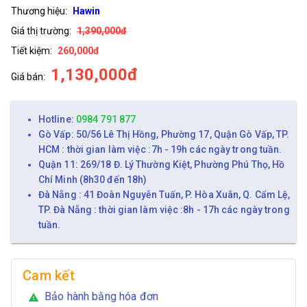
Thương hiệu:
Hawin
Giá thị trường:
1,390,000đ
Tiết kiệm:
260,000đ
1,130,000đ
Giá bán:
Hotline:
0984 791 877
Gò Vấp: 50/56 Lê Thị Hồng, Phường 17, Quận Gò Vấp, TP.
HCM : thời gian làm việc :7h - 19h các ngày trong tuần.
Quận 11: 269/18 Đ. Lý Thường Kiệt, Phường Phú Thọ, Hồ
Chí Minh (8h30 đến 18h)
Đà Nẵng : 41 Đoàn Nguyễn Tuấn, P. Hòa Xuân, Q. Cẩm Lệ,
TP. Đà Nẵng : thời gian làm việc :8h - 17h các ngày trong
tuần.
Cam kết
Bảo hành bằng hóa đơn
warning