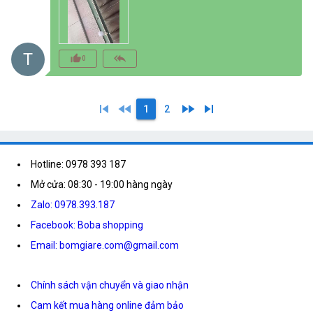
T
thumb_up_alt
reply_all
0
skip_previous
fast_rewind
fast_forward
skip_next
1
2
Hotline: 0978 393 187
Mở cửa: 08:30 - 19:00 hàng ngày
Zalo: 0978.393.187
Facebook: Boba shopping
Email: bomgiare.com@gmail.com
Chính sách vận chuyển và giao nhận
Cam kết mua hàng online đảm bảo