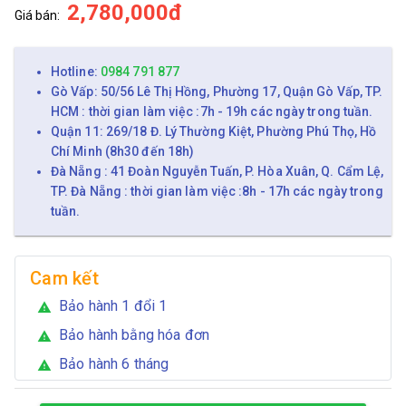
2,780,000đ
Giá bán:
Hotline:
0984 791 877
Gò Vấp: 50/56 Lê Thị Hồng, Phường 17, Quận Gò Vấp, TP.
HCM : thời gian làm việc :7h - 19h các ngày trong tuần.
Quận 11: 269/18 Đ. Lý Thường Kiệt, Phường Phú Thọ, Hồ
Chí Minh (8h30 đến 18h)
Đà Nẵng : 41 Đoàn Nguyễn Tuấn, P. Hòa Xuân, Q. Cẩm Lệ,
TP. Đà Nẵng : thời gian làm việc :8h - 17h các ngày trong
tuần.
Cam kết
Bảo hành 1 đổi 1
warning
Bảo hành bằng hóa đơn
warning
Bảo hành 6 tháng
warning