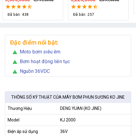
Đã bán: 257
Đặc điểm nổi bật:
Moto bơm siêu êm
warning
Bơm hoạt động liên tục
warning
Nguồn 36VDC
warning
THÔNG SỐ KỸ THUẬT CỦA MÁY BƠM PHUN SƯƠNG KO JINE
Thương Hiệu
DENG YUAN (KO JINE)
Model
KJ 2000
Điện áp sử dụng
36V