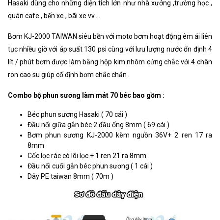
Hasaki dùng cho những diện tích lớn như nhà xưởng ,trường học ,
quán cafe , bến xe , bãi xe vv....
Bơm KJ-2000 TAIWAN siêu bền với moto bơm hoạt động êm ái liên
tục nhiều giờ với áp suất 130 psi cùng với lưu lượng nước ổn định 4
lít / phút bơm được làm bằng hộp kim nhôm cứng chắc với 4 chân
ron cao su giúp cố định bơm chắc chắn .
Combo bộ phun sương làm mát 70 béc bao gồm :
Béc phun sương Hasaki ( 70 cái )
Đầu nối giữa gắn béc 2 đầu ống 8mm ( 69 cái )
Bơm phun sương KJ-2000 kèm nguồn 36V+ 2 ren 17 ra
8mm
Cốc lọc rác có lõi lọc + 1 ren 21 ra 8mm
Đầu nối cuối gắn béc phun sương ( 1 cái )
Dây PE taiwan 8mm ( 70m )