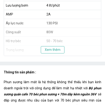
Lưu lượng bơm
4 lít/phút
AMP
2A
Áp lực nước
130 PSI
Công suất
80W
Hỗ trợ béc
50 - 70 béc
Xem thêm
Trọng lượng
2.3kg
Xuất xứ
Taiwan
Thông tin sản phẩm :
Phun sương làm mát là hệ thống không thể thiếu khi bạn kinh
doanh ngoài trời với công dụng để làm mát hạ nhiệt với
Bộ phun
sương quán cafe 70 béc phun sương + 70m dây kèm nguồn 36V
sẽ
đáp ứng được nhu cầu của bạn với 70 béc phun siêu mịn của