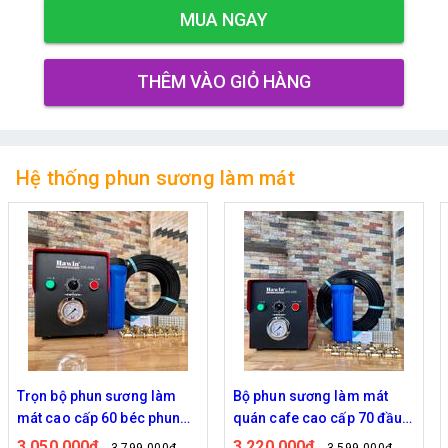
MUA NGAY
THÊM VÀO GIỎ HÀNG
Hệ thống phun sương làm mát
Bộ phun sương làm mát
Bộ phun sương 50 đầu phun
quán cafe cao cấp 70 đầu
- Bơm Hawin HP 2106 lọc
phun
rác 50M dây
3,220,000đ
2,700,000đ
3,599,000đ
2,999,000đ