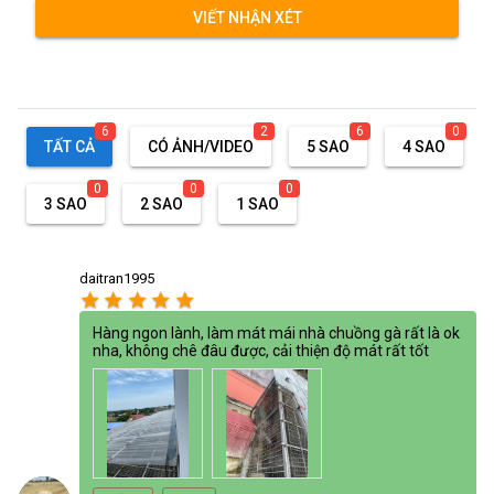
VIẾT NHẬN XÉT
6
2
6
0
TẤT CẢ
CÓ ẢNH/VIDEO
5 SAO
4 SAO
0
0
0
3 SAO
2 SAO
1 SAO
daitran1995
star
star
star
star
star
Hàng ngon lành, làm mát mái nhà chuồng gà rất là ok
nha, không chê đâu được, cải thiện độ mát rất tốt