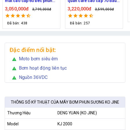
béc phun
quán cafe cao cấp 70 đầu
- Bơm Hawin HP 21
-2703
phun
rác 50M dây
3,220,000đ
2,700,000đ
799,000đ
3,599,000đ
2,99
Đã bán: 257
Đặc điểm nổi bật:
Moto bơm siêu êm
warning
Bơm hoạt động liên tục
warning
Nguồn 36VDC
warning
THÔNG SỐ KỸ THUẬT CỦA MÁY BƠM PHUN SƯƠNG KO JINE
Thương Hiệu
DENG YUAN (KO JINE)
Model
KJ 2000