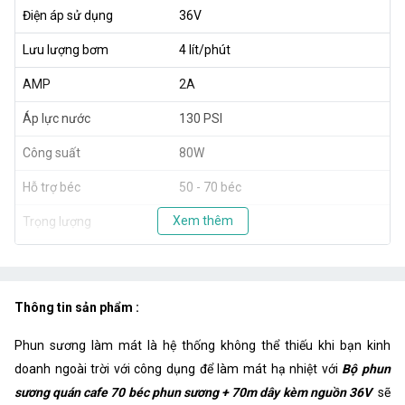
Điện áp sử dụng
36V
Lưu lượng bơm
4 lít/phút
AMP
2A
Áp lực nước
130 PSI
Công suất
80W
Hỗ trợ béc
50 - 70 béc
Xem thêm
Trọng lượng
2.3kg
Xuất xứ
Taiwan
Thông tin sản phẩm :
Phun sương làm mát là hệ thống không thể thiếu khi bạn kinh
doanh ngoài trời với công dụng để làm mát hạ nhiệt với
Bộ phun
sương quán cafe 70 béc phun sương + 70m dây kèm nguồn 36V
sẽ