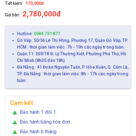
Tiết kiệm:
170,000đ
2,780,000đ
Giá bán:
Hotline:
0984 791 877
Gò Vấp: 50/56 Lê Thị Hồng, Phường 17, Quận Gò Vấp, TP.
HCM : thời gian làm việc :7h - 19h các ngày trong tuần.
Quận 11: 269/18 Đ. Lý Thường Kiệt, Phường Phú Thọ, Hồ
Chí Minh (8h30 đến 18h)
Đà Nẵng : 41 Đoàn Nguyễn Tuấn, P. Hòa Xuân, Q. Cẩm Lệ,
TP. Đà Nẵng : thời gian làm việc :8h - 17h các ngày trong
tuần.
Cam kết
Bảo hành 1 đổi 1
warning
Bảo hành bằng hóa đơn
warning
Bảo hành 6 tháng
warning