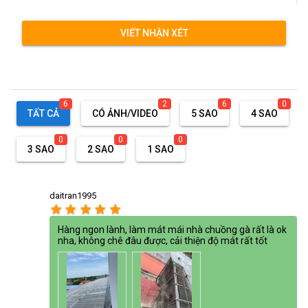
VIẾT NHẬN XÉT
6
2
6
0
TẤT CẢ
CÓ ẢNH/VIDEO
5 SAO
4 SAO
0
0
0
3 SAO
2 SAO
1 SAO
daitran1995
star
star
star
star
star
Hàng ngon lành, làm mát mái nhà chuồng gà rất là ok
nha, không chê đâu được, cải thiện độ mát rất tốt