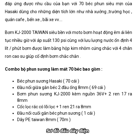
đáp ứng được nhu cầu của bạn với 70 béc phun siêu mịn của
Hasaki dùng cho những diện tích lớn như nhà xưởng ,trường học ,
quán cafe , bến xe , bãi xe vv....
Bơm KJ-2000 TAIWAN siêu bền với moto bơm hoạt động êm ái liên
tục nhiều giờ với áp suất 130 psi cùng với lưu lượng nước ổn định 4
lít / phút bơm được làm bằng hộp kim nhôm cứng chắc với 4 chân
ron cao su giúp cố định bơm chắc chắn .
Combo bộ phun sương làm mát 70 béc bao gồm :
Béc phun sương Hasaki ( 70 cái )
Đầu nối giữa gắn béc 2 đầu ống 8mm ( 69 cái )
Bơm phun sương KJ-2000 kèm nguồn 36V+ 2 ren 17 ra
8mm
Cốc lọc rác có lõi lọc + 1 ren 21 ra 8mm
Đầu nối cuối gắn béc phun sương ( 1 cái )
Dây PE taiwan 8mm ( 70m )