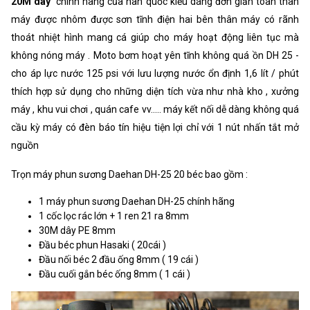
20M dây
chính hãng của hàn quốc kiểu dáng đơn giản toàn thân
máy được nhôm được sơn tĩnh điện hai bên thân máy có rãnh
thoát nhiệt hình mang cá giúp cho máy hoạt động liên tục mà
không nóng máy . Moto bơm hoạt yên tĩnh không quá ồn DH 25 -
cho áp lực nước 125 psi với lưu lượng nước ổn định 1,6 lít / phút
thích hợp sử dụng cho những diện tích vừa như nhà kho , xưởng
máy , khu vui chơi , quán cafe vv..... máy kết nối dễ dàng không quá
cầu kỳ máy có đèn báo tín hiệu tiện lợi chỉ với 1 nút nhấn tắt mở
nguồn
Trọn máy phun sương Daehan DH-25 20 béc bao gồm :
1 máy phun sương Daehan DH-25 chính hãng
1 cốc lọc rác lớn + 1 ren 21 ra 8mm
30M dây PE 8mm
Đầu béc phun Hasaki ( 20cái )
Đầu nối béc 2 đầu ống 8mm ( 19 cái )
Đầu cuối gắn béc ống 8mm ( 1 cái )