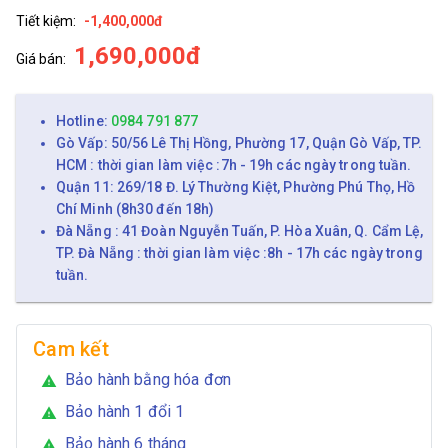
Tiết kiệm:
-1,400,000đ
1,690,000đ
Giá bán:
Hotline:
0984 791 877
Gò Vấp: 50/56 Lê Thị Hồng, Phường 17, Quận Gò Vấp, TP.
HCM : thời gian làm việc :7h - 19h các ngày trong tuần.
Quận 11: 269/18 Đ. Lý Thường Kiệt, Phường Phú Thọ, Hồ
Chí Minh (8h30 đến 18h)
Đà Nẵng : 41 Đoàn Nguyễn Tuấn, P. Hòa Xuân, Q. Cẩm Lệ,
TP. Đà Nẵng : thời gian làm việc :8h - 17h các ngày trong
tuần.
Cam kết
Bảo hành bằng hóa đơn
warning
Bảo hành 1 đổi 1
warning
Bảo hành 6 tháng
warning