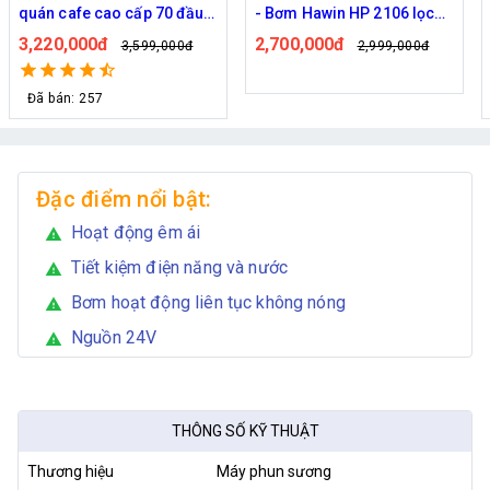
quán cafe cao cấp 70 đầu
- Bơm Hawin HP 2106 lọc
phun
rác 50M dây
3,220,000đ
2,700,000đ
3,599,000đ
2,999,000đ
Đã bán: 257
Đặc điểm nổi bật:
Hoạt động êm ái
warning
Tiết kiệm điện năng và nước
warning
Bơm hoạt động liên tục không nóng
warning
Nguồn 24V
warning
THÔNG SỐ KỸ THUẬT
Thương hiệu
Máy phun sương