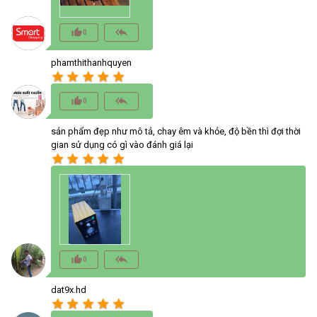
thumb_up_alt
reply_all
0
phamthithanhquyen
star
star
star
star
star
thumb_up_alt
reply_all
0
sản phẩm đẹp như mô tả, chay êm và khỏe, độ bền thì đợi thời
gian sử dụng có gì vào đánh giá lại
star
star
star
star
star
thumb_up_alt
reply_all
0
dat9x.hd
star
star
star
star
star