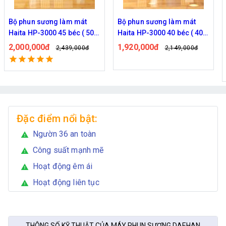
Bộ phun sương làm mát
Bộ phun sương làm mát
Haita HP-3000 45 béc ( 50M
Haita HP-3000 40 béc ( 40M
dây )
dây )
2,000,000đ
1,920,000đ
2,439,000đ
2,149,000đ
Đặc điểm nổi bật:
Ngườn 36 an toàn
warning
Công suất mạnh mẽ
warning
Hoạt động êm ái
warning
Hoạt động liên tục
warning
THÔNG SỐ KỸ THUẬT CỦA MÁY PHUN SƯƠNG DAEHAN