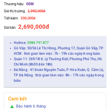
Thương hiệu:
OEM
Giá thị trường:
2,990,000đ
Tiết kiệm:
300,000đ
2,690,000đ
Giá bán:
Hotline:
0984 791 877
Gò Vấp: 50/56 Lê Thị Hồng, Phường 17, Quận Gò Vấp, TP.
HCM : thời gian làm việc :7h - 19h các ngày trong tuần.
Quận 11: 269/18 Đ. Lý Thường Kiệt, Phường Phú Thọ, Hồ
Chí Minh (8h30 đến 18h)
Đà Nẵng : 41 Đoàn Nguyễn Tuấn, P. Hòa Xuân, Q. Cẩm Lệ,
TP. Đà Nẵng : thời gian làm việc :8h - 17h các ngày trong
tuần.
Cam kết
Bảo hành 6 tháng
warning