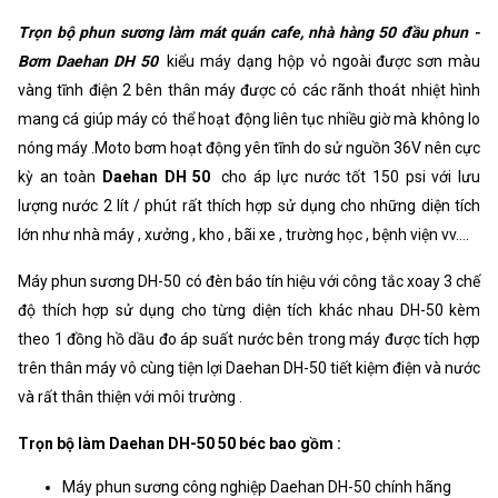
Khối lượng
8500g
Trọn bộ phun sương làm mát quán cafe, nhà hàng 50 đầu phun -
Xuất xứ
Korea
Bơm Daehan DH 50
kiểu máy dạng hộp vỏ ngoài được sơn màu
vàng tĩnh điện 2 bên thân máy được có các rãnh thoát nhiệt hình
mang cá giúp máy có thể hoạt động liên tục nhiều giờ mà không lo
nóng máy .Moto bơm hoạt động yên tĩnh do sử nguồn 36V nên cực
kỳ an toàn
Daehan DH 50
cho áp lực nước tốt 150 psi với lưu
lượng nước 2 lít / phút rất thích hợp sử dụng cho những diện tích
lớn như nhà máy , xưởng , kho , bãi xe , trường học , bệnh viện vv....
Máy phun sương DH-50 có đèn báo tín hiệu với công tắc xoay 3 chế
độ thích hợp sử dụng cho từng diện tích khác nhau DH-50 kèm
theo 1 đồng hồ dầu đo áp suất nước bên trong máy được tích hợp
trên thân máy vô cùng tiện lợi Daehan DH-50 tiết kiệm điện và nước
và rất thân thiện với môi trường .
Trọn bộ làm Daehan DH-50 50 béc bao gồm :
Máy phun sương công nghiệp Daehan DH-50 chính hãng