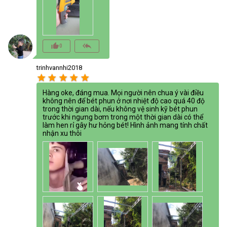
thumb_up_alt
reply_all
0
trinhvannhi2018
star
star
star
star
star
Hàng oke, đáng mua. Mọi người nên chua ý vài điều
không nên để bét phun ở nơi nhiệt độ cao quá 40 độ
trong thời gian dài, nếu không vệ sinh kỹ bét phun
trước khi ngưng bơm trong một thời gian dài có thể
làm hen rỉ gây hư hỏng bét! Hình ảnh mang tính chất
nhận xu thôi