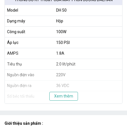
Model
DH 50
Dạng máy
Hộp
Công suất
100W
Áp lực
150 PSI
AMPS
1.8A
Tiêu thụ
2.0 lít/phút
Nguồn điện vào
220V
Nguồn điện ra
36 VDC
Xem thêm
Số béc tối thiểu
30 béc
Số béc tối đa
50 béc
Kích thước
38 x 22 x 25.5cm
Giới thiệu sản phẩm :