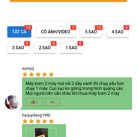
14
7
14
0
TẤT CẢ
CÓ ẢNH/VIDEO
5 SAO
4 SAO
0
0
0
3 SAO
2 SAO
1 SAO
sumyq
star
star
star
star
star
Máy bơm 2 máy mà nối 2 dây xanh thì chạy yếu hơn
chạy 1 máy. Cục sạc ko giống trong hình quảng cáo.
Mọi người nên cân nhắc khi mua máy bơm 2 máy
thumb_up_alt
reply_all
0
haquydang1992
star
star
star
star
star