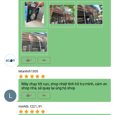
thumb_up_alt
reply_all
0
letanlinh1305
star
star
star
star
star
Máy chạy tốt cực, shop nhiệt tình hỗ trợ mình, cảm ơn
shop nha, sẽ quay lại ủng hộ shop
L
thumb_up_alt
reply_all
0
minhtb.1221_91.
star
star
star
star
star