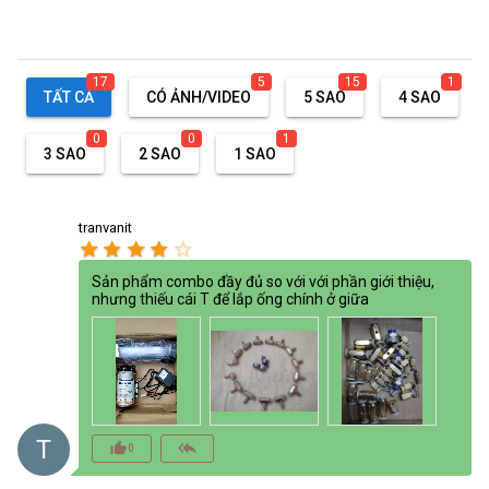
17
5
15
1
TẤT CẢ
CÓ ẢNH/VIDEO
5 SAO
4 SAO
0
0
1
3 SAO
2 SAO
1 SAO
tranvanit
star
star
star
star
star_border
Sản phẩm combo đầy đủ so với với phần giới thiệu,
nhưng thiếu cái T để lắp ống chính ở giữa
T
thumb_up_alt
reply_all
0