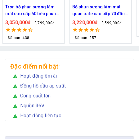
Bộ phun sương làm mát
Bộ phun sương 50 đầu phun
quán cafe cao cấp 70 đầu
- Bơm Hawin HP 2106 lọc
phun
rác 50M dây
3,220,000đ
2,700,000đ
3,599,000đ
2,999,000đ
Đã bán: 257
Đặc điểm nổi bật:
Hoạt động êm ái
warning
Đồng hồ dầu áp suất
warning
Công suất lớn
warning
Nguồn 36V
warning
Hoạt động liên tục
warning