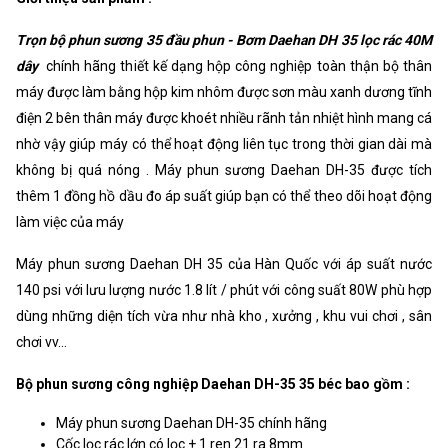
Khối lượng
7600g
Trọn bộ phun sương 35 đầu phun - Bơm Daehan DH 35 lọc rác 40M
Xuất xứ
Korea
dây
chính hãng thiết kế dạng hộp công nghiệp toàn thận bộ thân
máy được làm bằng hộp kim nhôm được sơn màu xanh dương tĩnh
điện 2 bên thân máy được khoét nhiều rãnh tản nhiệt hình mang cá
nhờ vậy giúp máy có thể hoạt động liên tục trong thời gian dài mà
không bị quá nóng . Máy phun sương Daehan DH-35 được tích
thêm 1 đồng hồ dầu đo áp suất giúp bạn có thể theo dõi hoạt động
làm việc của máy
Máy phun sương Daehan DH 35 của Hàn Quốc với áp suất nước
140 psi với lưu lượng nước 1.8 lít / phút với công suất 80W phù hợp
dùng những diện tích vừa như nhà kho , xưởng , khu vui chơi , sân
chơi vv...
Bộ phun sương công nghiệp Daehan DH-35 35 béc bao gồm :
Máy phun sương Daehan DH-35 chính hãng
Cốc lọc rác lớn có lọc + 1 ren 21 ra 8mm