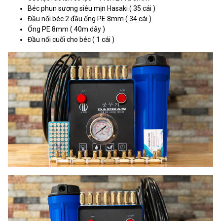
Béc phun sương siêu mịn Hasaki ( 35 cái )
Đầu nối béc 2 đầu ống PE 8mm ( 34 cái )
Ống PE 8mm ( 40m dây )
Đầu nối cuối cho béc ( 1 cái )