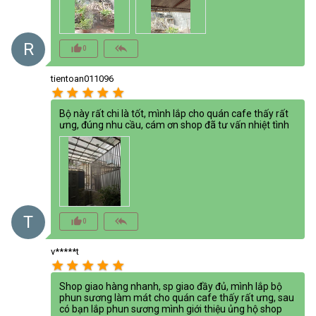
R
thumb_up_alt
reply_all
0
tientoan011096
star
star
star
star
star
Bộ này rất chi là tốt, mình lắp cho quán cafe thấy rất
ưng, đúng nhu cầu, cám ơn shop đã tư vấn nhiệt tình
T
thumb_up_alt
reply_all
0
v*****t
star
star
star
star
star
Shop giao hàng nhanh, sp giao đầy đủ, mình lắp bộ
phun sương làm mát cho quán cafe thấy rất ưng, sau
có bạn lắp phun sương mình giới thiệu ủng hộ shop