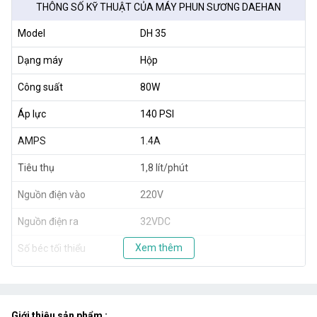
THÔNG SỐ KỸ THUẬT CỦA MÁY PHUN SƯƠNG DAEHAN
Model
DH 35
Dạng máy
Hộp
Công suất
80W
Áp lực
140 PSI
AMPS
1.4A
Tiêu thụ
1,8 lít/phút
Nguồn điện vào
220V
Nguồn điện ra
32VDC
Xem thêm
Số béc tối thiểu
20 béc
Số béc tối đa
35 béc
Kích thước
32x18x22.5cm
Giới thiệu sản phẩm :