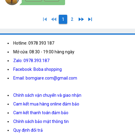
skip_previous
fast_rewind
fast_forward
skip_next
1
2
Hotline: 0978 393 187
Mở cửa: 08:30 - 19:00 hàng ngày
Zalo: 0978.393.187
Facebook: Boba shopping
Email: bomgiare.com@gmail.com
Chính sách vận chuyển và giao nhận
Cam kết mua hàng online đảm bảo
Cam kết thanh toán đảm bảo
Chính sách bảo mật thông tin
Quy định đổi trả