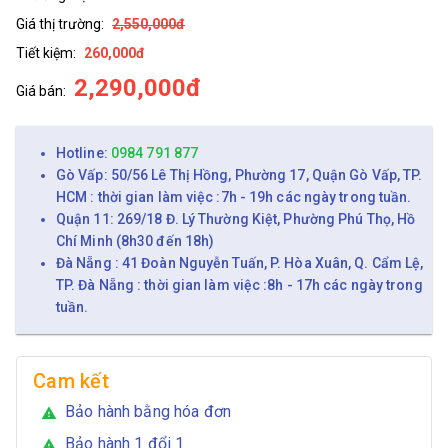
Giá thị trường:
2,550,000đ
Tiết kiệm:
260,000đ
2,290,000đ
Giá bán:
Hotline:
0984 791 877
Gò Vấp: 50/56 Lê Thị Hồng, Phường 17, Quận Gò Vấp, TP.
HCM : thời gian làm việc :7h - 19h các ngày trong tuần.
Quận 11: 269/18 Đ. Lý Thường Kiệt, Phường Phú Thọ, Hồ
Chí Minh (8h30 đến 18h)
Đà Nẵng : 41 Đoàn Nguyễn Tuấn, P. Hòa Xuân, Q. Cẩm Lệ,
TP. Đà Nẵng : thời gian làm việc :8h - 17h các ngày trong
tuần.
Cam kết
Bảo hành bằng hóa đơn
warning
Bảo hành 1 đổi 1
warning