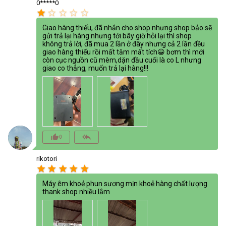
0*****0
star
star_border
star_border
star_border
star_border
Giao hàng thiếu, đã nhắn cho shop nhưng shop bảo sẽ
gửi trả lại hàng nhưng tới bây giờ hỏi lại thì shop
không trả lời, đã mua 2 lần ở đây nhưng cả 2 lần đều
giao hàng thiếu rồi mất tăm mất tích😀 bơm thì mới
còn cục nguồn cũ mèm,dặn đầu cuối là co L nhưng
giao co thẳng, muốn trả lại hàng!!!
thumb_up_alt
reply_all
0
rikotori
star
star
star
star
star
Máy êm khoẻ phun sương mịn khoẻ hàng chất lượng
thank shop nhiều lắm