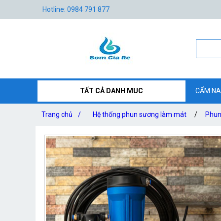
Hotline: 0984 791 877
TẤT CẢ DANH MUC
CẨM NA
Trang chủ
/
Hệ thống phun sương làm mát
/
Phun