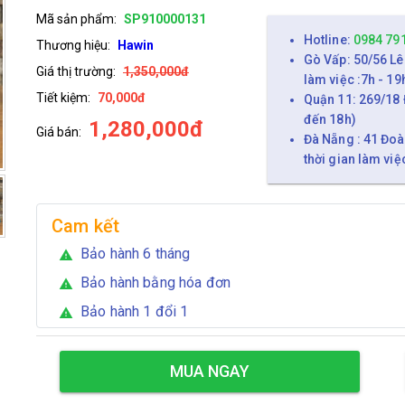
Mã sản phẩm:
SP910000131
Hotline:
0984 79
Thương hiệu:
Hawin
Gò Vấp: 50/56 Lê
Giá thị trường:
1,350,000đ
làm việc :7h - 19
Tiết kiệm:
70,000đ
Quận 11: 269/18 
đến 18h)
1,280,000đ
Giá bán:
Đà Nẵng : 41 Đoà
thời gian làm việ
Cam kết
Bảo hành 6 tháng
warning
Bảo hành bằng hóa đơn
warning
Bảo hành 1 đổi 1
warning
MUA NGAY