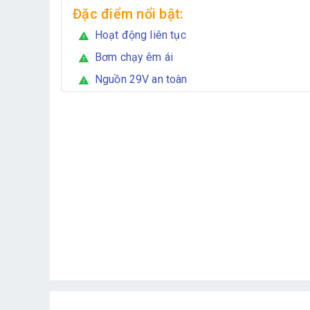
Đặc điểm nổi bật:
Hoạt động liên tục
warning
Bơm chạy êm ái
warning
Nguồn 29V an toàn
warning