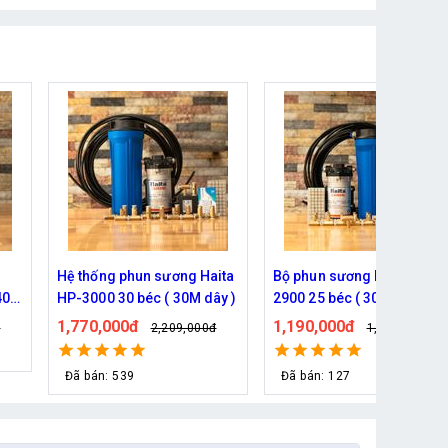
ita
Bộ phun sương Haita HP-
Hệ thống phun sương 5 bé
y )
2900 25 béc ( 30M dây)
( 10m dây )- Bơm Hàn Quố
6017 trọn bộ
1,190,000đ
930,000đ
đ
1,339,000đ
1,079,000đ
Đã bán: 127
Đã bán: 76