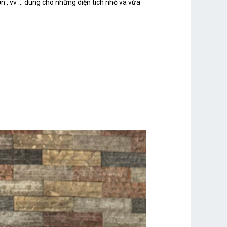
 , vv ... dùng cho những diện tích nhỏ và vừa