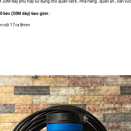
 + 20M dây phù hợp sử dụng cho quán cafe , nhà hàng , quán ăn , sân vườn
0 béc (30M dây) bao gồm :
en nối 17 ra 8mm