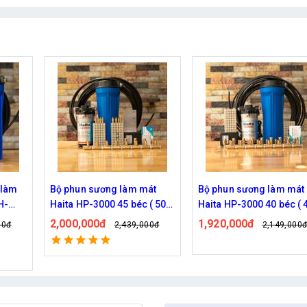
át
Bộ phun sương làm mát
Hệ thống phun sương Ha
 ( 50M
Haita HP-3000 40 béc ( 40M
HP-3000 30 béc ( 30M dâ
dây )
1,920,000đ
1,770,000đ
00đ
2,149,000đ
2,209,000
Đã bán: 539