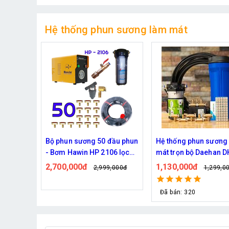
Hệ thống phun sương làm mát
đầu phun
Hệ thống phun sương làm
Bộ phun sương làm m
06 lọc
mát trọn bộ Daehan DH-
Haita HP-3000 45 béc
6017 20 béc
dây )
1,130,000đ
2,000,000đ
,000đ
1,299,000đ
2,439,0
Đã bán: 320