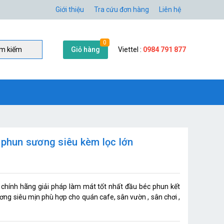
Giới thiệu
Tra cứu đơn hàng
Liên hệ
0
Giỏ hàng
Viettel :
0984 791 877
̀m kiếm
 phun sương siêu kèm lọc lớn
hính hãng giải pháp làm mát tốt nhất đầu béc phun kết
 siêu mịn phù hợp cho quán cafe, sân vườn , sân chơi ,