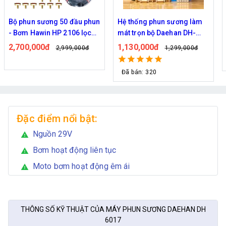
Bộ phun sương 50 đầu phun
Hệ thống phun sương làm
- Bơm Hawin HP 2106 lọc
mát trọn bộ Daehan DH-
rác 50M dây
6017 20 béc
2,700,000đ
1,130,000đ
2,999,000đ
1,299,000đ
Đã bán: 320
Đặc điểm nổi bật:
Nguồn 29V
warning
Bơm hoạt động liên tục
warning
Moto bơm hoạt động êm ái
warning
THÔNG SỐ KỸ THUẬT CỦA MÁY PHUN SƯƠNG DAEHAN DH
6017