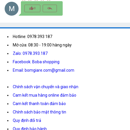
M
thumb_up_alt
reply_all
0
Hotline: 0978 393 187
Mở cửa: 08:30 - 19:00 hàng ngày
Zalo: 0978.393.187
Facebook: Boba shopping
Email: bomgiare.com@gmail.com
Chính sách vận chuyển và giao nhận
Cam kết mua hàng online đảm bảo
Cam kết thanh toán đảm bảo
Chính sách bảo mật thông tin
Quy định đổi trả
Quy định bảo hành