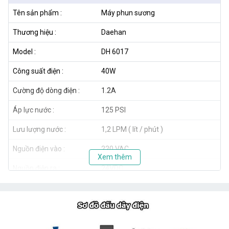
Tên sản phẩm :
Máy phun sương
Thương hiệu :
Daehan
Model :
DH 6017
Công suất điện :
40W
Cường độ dòng điện :
1.2A
Áp lực nước :
125 PSI
Lưu lượng nước :
1,2 LPM ( lít / phút )
Nguồn điện vào :
220 VAC
Xem thêm
Nguồn điện ra :
24VDC
Số béc tối thiểu :
05
Số béc tối đa :
20
Xuất xứ :
Hàn Quốc