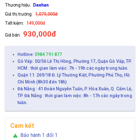
Thương hiệu:
Daehan
Giá thị trường:
1,079,000đ
Tiết kiệm:
149,000đ
930,000đ
Giá bán:
Hotline:
0984 791 877
Gò Vấp: 50/56 Lê Thị Hồng, Phường 17, Quận Gò Vấp, TP.
HCM : thời gian làm việc :7h - 19h các ngày trong tuần.
Quận 11: 269/18 Đ. Lý Thường Kiệt, Phường Phú Thọ, Hồ
Chí Minh (8h30 đến 18h)
Đà Nẵng : 41 Đoàn Nguyễn Tuấn, P. Hòa Xuân, Q. Cẩm Lệ,
TP. Đà Nẵng : thời gian làm việc :8h - 17h các ngày trong
tuần.
Cam kết
Bảo hành 1 đổi 1
warning