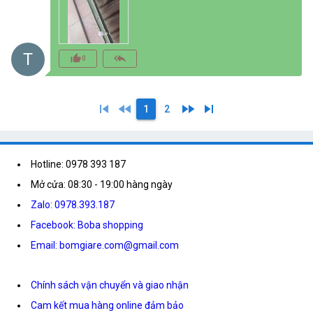
T
thumb_up_alt
reply_all
0
skip_previous
fast_rewind
fast_forward
skip_next
1
2
Hotline: 0978 393 187
Mở cửa: 08:30 - 19:00 hàng ngày
Zalo: 0978.393.187
Facebook: Boba shopping
Email: bomgiare.com@gmail.com
Chính sách vận chuyển và giao nhận
Cam kết mua hàng online đảm bảo