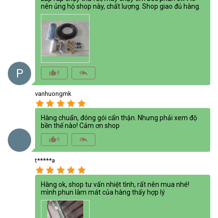
nên ủng hộ shop này, chất lượng. Shop giao đủ hàng.
P
thumb_up_alt
reply_all
0
vanhuongmk
star
star
star
star
star
Hàng chuẩn, đóng gói cẩn thận. Nhưng phải xem độ
bền thế nào! Cảm ơn shop
thumb_up_alt
reply_all
0
t*****a
star
star
star
star
star
Hàng ok, shop tư vấn nhiệt tình, rất nên mua nhé!
mình phun làm mát của hàng thấy hợp lý