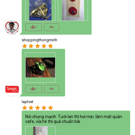
thumb_up_alt
reply_all
0
shoppingthongminh
star
star
star
star
star
thumb_up_alt
reply_all
0
laptvel
star
star
star
star
star
Nói chung mạnh. Tưới lan thì hơi mịn. làm mát quán
cafe, vỉa hè thì quá chuẩn bài