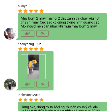
sumyq
star
star
star
star
star
Máy bơm 2 máy mà nối 2 dây xanh thì chạy yếu hơn
chạy 1 máy. Cục sạc ko giống trong hình quảng cáo.
Mọi người nên cân nhắc khi mua máy bơm 2 máy
thumb_up_alt
reply_all
0
haquydang1992
star
star
star
star
star
thumb_up_alt
reply_all
0
trinhvannhi2018
star
star
star
star
star
Hàng oke, đáng mua. Mọi người nên chua ý vài điều
không nên để bét phun ở nơi nhiệt độ cao quá 40 độ