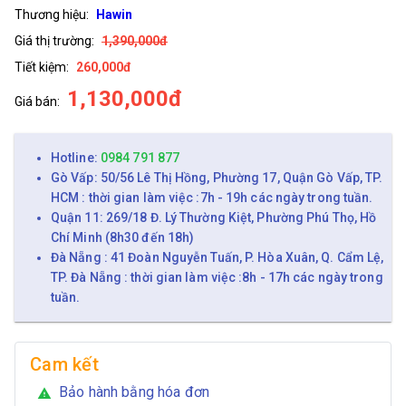
Thương hiệu:
Hawin
Giá thị trường:
1,390,000đ
Tiết kiệm:
260,000đ
1,130,000đ
Giá bán:
Hotline:
0984 791 877
Gò Vấp: 50/56 Lê Thị Hồng, Phường 17, Quận Gò Vấp, TP.
HCM : thời gian làm việc :7h - 19h các ngày trong tuần.
Quận 11: 269/18 Đ. Lý Thường Kiệt, Phường Phú Thọ, Hồ
Chí Minh (8h30 đến 18h)
Đà Nẵng : 41 Đoàn Nguyễn Tuấn, P. Hòa Xuân, Q. Cẩm Lệ,
TP. Đà Nẵng : thời gian làm việc :8h - 17h các ngày trong
tuần.
Cam kết
Bảo hành bằng hóa đơn
warning