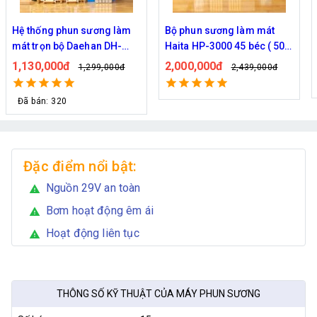
ng phun sương làm
Bộ phun sương làm mát
Bộ phun 
ọn bộ Daehan DH-
Haita HP-3000 45 béc ( 50M
Haita HP
0 béc
dây )
dây )
,000đ
2,000,000đ
1,920,0
1,299,000đ
2,439,000đ
: 320
Đặc điểm nổi bật:
Nguồn 29V an toàn
warning
Bơm hoạt động êm ái
warning
Hoạt động liên tục
warning
THÔNG SỐ KỸ THUẬT CỦA MÁY PHUN SƯƠNG