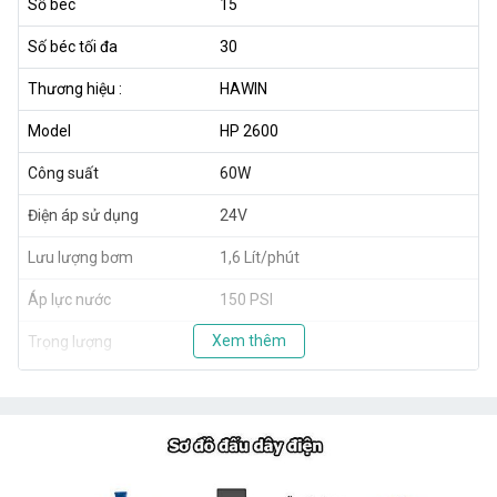
Số béc
15
Số béc tối đa
30
Thương hiệu :
HAWIN
Model
HP 2600
Công suất
60W
Điện áp sử dụng
24V
Lưu lượng bơm
1,6 Lít/phút
Áp lực nước
150 PSI
Xem thêm
Trọng lượng
1,8kg
Xuất xứ
Taiwan