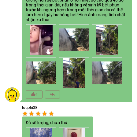
trong thời gian dài, nếu không vệ sinh kỹ bét phun
trước khi ngưng bơm trong một thời gian dài có thể
làm hen rỉ gây hư hỏng bét! Hình ảnh mang tính chất
nhận xu thôi
thumb_up_alt
reply_all
0
locphi38
star
star
star
star
star
Đủ số lượng, chưa thử