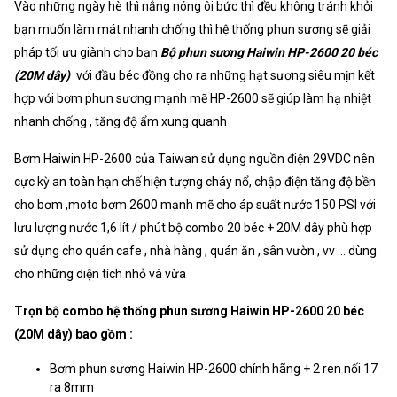
Vào những ngày hè thì nắng nóng ôi bức thì đều không tránh khỏi
bạn muốn làm mát nhanh chống thì hệ thống phun sương sẽ giải
pháp tối ưu giành cho bạn
Bộ phun sương Haiwin HP-2600 20 béc
(20M dây)
với đầu béc đồng cho ra những hạt sương siêu mịn kết
hợp với bơm phun sương mạnh mẽ HP-2600 sẽ giúp làm hạ nhiệt
nhanh chống , tăng độ ẩm xung quanh
Bơm Haiwin HP-2600 của Taiwan sử dụng nguồn điện 29VDC nên
cực kỳ an toàn hạn chế hiện tượng cháy nổ, chập điện tăng độ bền
cho bơm ,moto bơm 2600 mạnh mẽ cho áp suất nước 150 PSI với
lưu lượng nước 1,6 lít / phút bộ combo 20 béc + 20M dây phù hợp
sử dụng cho quán cafe , nhà hàng , quán ăn , sân vườn , vv ... dùng
cho những diện tích nhỏ và vừa
Trọn bộ combo hệ thống phun sương Haiwin HP-2600 20 béc
(20M dây) bao gồm :
Bơm phun sương Haiwin HP-2600 chính hãng + 2 ren nối 17
ra 8mm