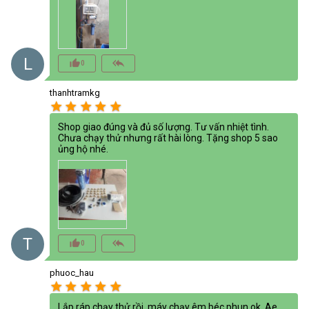
L
thumb_up_alt
reply_all
0
thanhtramkg
star
star
star
star
star
Shop giao đúng và đủ số lượng. Tư vấn nhiệt tình.
Chưa chạy thử nhưng rất hài lòng. Tặng shop 5 sao
ủng hộ nhé.
T
thumb_up_alt
reply_all
0
phuoc_hau
star
star
star
star
star
Lắp ráp chạy thử rồi, máy chạy êm béc phun ok. Ae