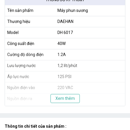
Tên sản phẩm
Máy phun sương
Thương hiệu
DAEHAN
Model
DH 6017
Công suất điện
40W
Cường độ dòng điện
1.2A
Lưu lượng nước
1,2 lít/phút
Áp lực nước
125 PSI
Nguồn điện vào
220 VAC
Xem thêm
Nguồn điện ra
24 VDC
Xuất xứ
Hàn Quốc
Thông tin chi tiết của sản phẩm :