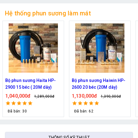
Hệ thống phun sương làm mát
Bộ phun sương Haiwin HP-
Bộ phun sương Hawin HP-
2600 20 béc (20M dây)
2600 30 béc (30M dây)
1,130,000đ
1,280,000đ
1,390,000đ
1,350,000đ
Đã bán: 62
Đã bán: 1,182
THÔNG SỐ KỸ THUẬT