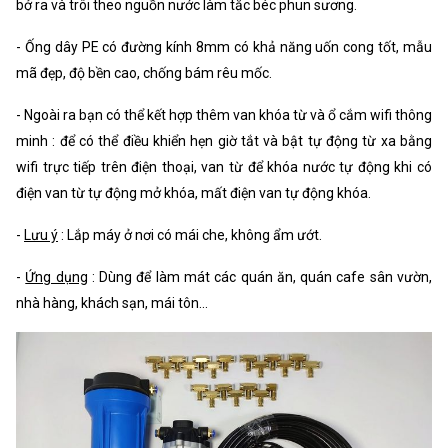
bở ra và trôi theo nguồn nước làm tắc béc phun sương.
- Ống dây PE có đường kính 8mm có khả năng uốn cong tốt, mẫu
mã đẹp, độ bền cao, chống bám rêu mốc.
- Ngoài ra bạn có thể kết hợp thêm van khóa từ và ổ cắm wifi thông
minh : để có thể điều khiển hẹn giờ tắt và bật tự động từ xa bằng
wifi trực tiếp trên điện thoại, van từ để khóa nước tự động khi có
điện van từ tự động mở khóa, mất điện van tự động khóa.
-
Lưu ý
: Lắp máy ở nơi có mái che, không ẩm ướt.
-
Ứng dụng
: Dùng để làm mát các quán ăn, quán cafe sân vườn,
nhà hàng, khách sạn, mái tôn...