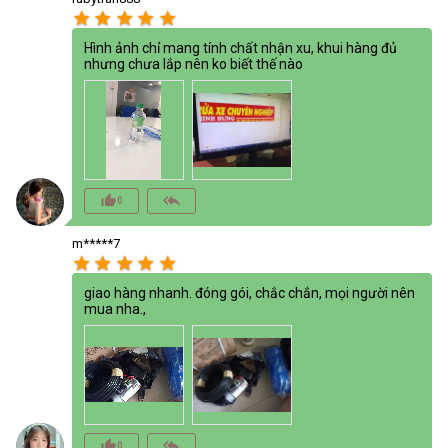
star
star
star
star
star
Hình ảnh chỉ mang tính chất nhận xu, khui hàng đủ
nhưng chưa lắp nên ko biết thế nào
thumb_up_alt
reply_all
0
m*****7
star
star
star
star
star
giao hàng nhanh. đóng gói, chắc chắn, mọi người nên
mua nha.,
thumb_up_alt
reply_all
0