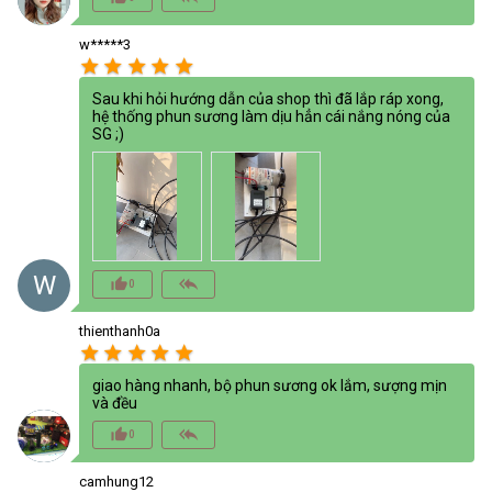
w*****3
star
star
star
star
star
Sau khi hỏi hướng dẫn của shop thì đã lắp ráp xong,
hệ thống phun sương làm dịu hẳn cái nắng nóng của
SG ;)
W
thumb_up_alt
reply_all
0
thienthanh0a
star
star
star
star
star
giao hàng nhanh, bộ phun sương ok lắm, sượng mịn
và đều
thumb_up_alt
reply_all
0
camhung12