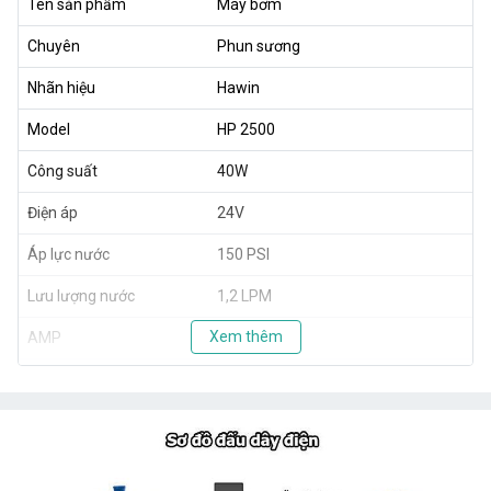
Tên sản phẩm
Máy bơm
Chuyên
Phun sương
Nhãn hiệu
Hawin
Model
HP 2500
Công suất
40W
Điện áp
24V
Áp lực nước
150 PSI
Lưu lượng nước
1,2 LPM
Xem thêm
AMP
0.8A
Trọng lượng
1,8kg
Xuất xứ
TAIWAN