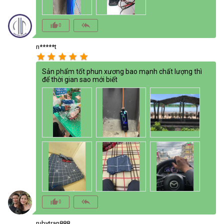
thumb_up_alt
reply_all
0
n*****t
star
star
star
star
star
Sản phẩm tốt phun xương bao mạnh chất lượng thì
để thời gian sao mới biết
thumb_up_alt
reply_all
0
rubytran888