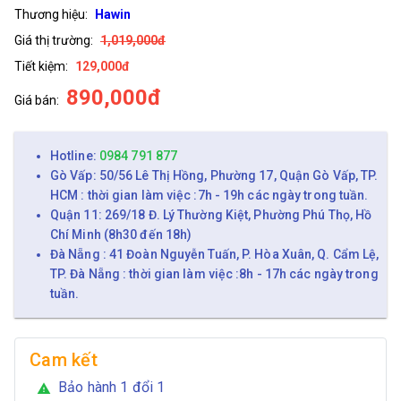
Thương hiệu:
Hawin
Giá thị trường:
1,019,000đ
Tiết kiệm:
129,000đ
890,000đ
Giá bán:
Hotline:
0984 791 877
Gò Vấp: 50/56 Lê Thị Hồng, Phường 17, Quận Gò Vấp, TP.
HCM : thời gian làm việc :7h - 19h các ngày trong tuần.
Quận 11: 269/18 Đ. Lý Thường Kiệt, Phường Phú Thọ, Hồ
Chí Minh (8h30 đến 18h)
Đà Nẵng : 41 Đoàn Nguyễn Tuấn, P. Hòa Xuân, Q. Cẩm Lệ,
TP. Đà Nẵng : thời gian làm việc :8h - 17h các ngày trong
tuần.
Cam kết
Bảo hành 1 đổi 1
warning