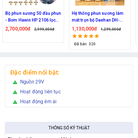
Hệ thống phun sương làm
Bộ phun sương làm mát
mát trọn bộ Daehan DH-
Haita HP-3000 45 béc ( 50M
6017 20 béc
dây )
1,130,000đ
2,000,000đ
1,299,000đ
2,439,000đ
Đã bán: 320
Đặc điểm nổi bật:
Nguồn 29V
warning
Hoạt động liên tục
warning
Hoạt động êm ái
warning
THÔNG SỐ KỸ THUẬT