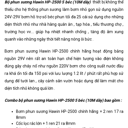
Bộ phun sương Hawin HP-2500 5 béc (10M dây)
thiết bị không thể
thiếu cho hệ thống phun sương làm bơm nhỏ gọn sử dụng nguồn
24V-29V bơm hỗ trợ số béc phun tối đa 25 cái sử dụng cho những
diện thích nhỏ như nhà hàng quán ăn , tạp hóa , tiểu thương chợ ,
trường học vv.... giúp hạ nhiệt nhanh chống , tăng độ âm xung
quanh vào những ngày thời tiết nắng nóng ôi bức .
Bơm phun sương Hawin HP-2500 chính hãng hoạt động bằng
nguồn 29V nên rất an toàn hạn chế hiện tượng vào điện không
đúng gây cháy nổ như nguồn 220V bơm cho công suất nước đầu
ra khá ổn tối đa 150 psi với lưu lượng 1.2 lít / phút rất phù hợp sử
dụng để tưới lan , cây cảnh sân vườn hoặc dụng để làm mát cho
diện tích nhỏ không quá lớn .
Combo bộ phun sương Hawin HP-2500 5 béc (10M dây) bao gồm :
Bơm phun sương Hawin HP-2500 chính hãng + 2 ren 17 ra
8mm
Cốc lọc rác lớn + 1 ren 21 ra 8mm