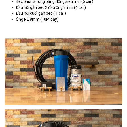
Béc phun sương bằng đồng siêu mịn (5 cái )
Đầu nối gắn béc 2 đầu ống 8mm (4 cái )
Đầu nối cuối gắn béc ( 1 cái )
Ống PE 8mm (10M dây)