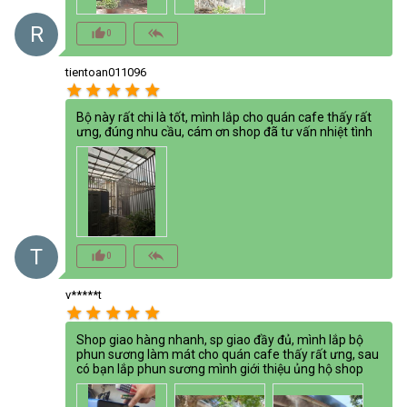
R
thumb_up_alt
reply_all
0
tientoan011096
star
star
star
star
star
Bộ này rất chi là tốt, mình lắp cho quán cafe thấy rất
ưng, đúng nhu cầu, cám ơn shop đã tư vấn nhiệt tình
T
thumb_up_alt
reply_all
0
v*****t
star
star
star
star
star
Shop giao hàng nhanh, sp giao đầy đủ, mình lắp bộ
phun sương làm mát cho quán cafe thấy rất ưng, sau
có bạn lắp phun sương mình giới thiệu ủng hộ shop