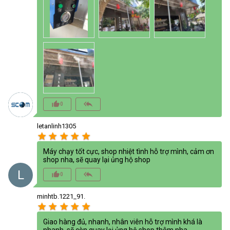
thumb_up_alt
reply_all
0
letanlinh1305
star
star
star
star
star
Máy chạy tốt cực, shop nhiệt tình hỗ trợ mình, cảm ơn
shop nha, sẽ quay lại ủng hộ shop
L
thumb_up_alt
reply_all
0
minhtb.1221_91.
star
star
star
star
star
Giao hàng đủ, nhanh, nhân viên hỗ trợ mình khá là