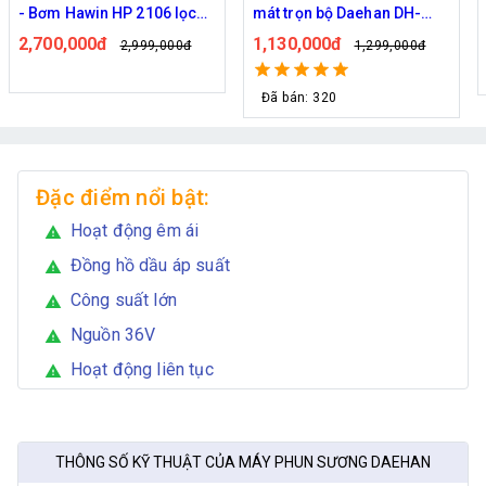
mát trọn bộ Daehan DH-
Haita HP-3000 45 béc ( 50M
6017 20 béc
dây )
1,130,000đ
2,000,000đ
1,299,000đ
2,439,000đ
Đã bán: 320
Đặc điểm nổi bật:
Hoạt động êm ái
warning
Đồng hồ dầu áp suất
warning
Công suất lớn
warning
Nguồn 36V
warning
Hoạt động liên tục
warning
THÔNG SỐ KỸ THUẬT CỦA MÁY PHUN SƯƠNG DAEHAN