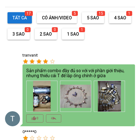
17
5
15
1
TẤT CẢ
CÓ ẢNH/VIDEO
5 SAO
4 SAO
0
0
1
3 SAO
2 SAO
1 SAO
tranvanit
star
star
star
star
star_border
Sản phẩm combo đầy đủ so với với phần giới thiệu,
nhưng thiếu cái T để lắp ống chính ở giữa
T
thumb_up_alt
reply_all
0
0*****0
star
star_border
star_border
star_border
star_border