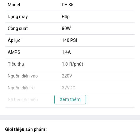
Model
DH 35
Dạng máy
Hộp
Công suất
80W
Áp lực
140 PSI
AMPS
1.4A
Tiêu thụ
1,8 lít/phút
Nguồn điện vào
220V
Nguồn điện ra
32VDC
Xem thêm
Số béc tối thiểu
20 béc
Số béc tối đa
35 béc
Kích thước
32x18x22.5cm
Giới thiệu sản phẩm :
Khối lượng
7600g