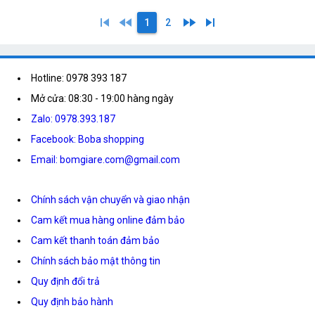
skip_previous
fast_rewind
fast_forward
skip_next
1
2
Hotline: 0978 393 187
Mở cửa: 08:30 - 19:00 hàng ngày
Zalo: 0978.393.187
Facebook: Boba shopping
Email: bomgiare.com@gmail.com
Chính sách vận chuyển và giao nhận
Cam kết mua hàng online đảm bảo
Cam kết thanh toán đảm bảo
Chính sách bảo mật thông tin
Quy định đổi trả
Quy định bảo hành