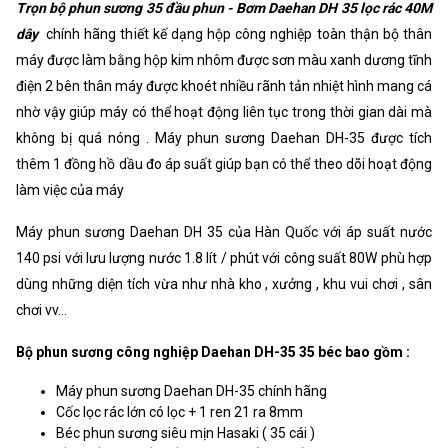
Trọn bộ phun sương 35 đầu phun - Bơm Daehan DH 35 lọc rác 40M
Xuất xứ
Korea
dây
chính hãng thiết kế dạng hộp công nghiệp toàn thận bộ thân
máy được làm bằng hộp kim nhôm được sơn màu xanh dương tĩnh
điện 2 bên thân máy được khoét nhiều rãnh tản nhiệt hình mang cá
nhờ vậy giúp máy có thể hoạt động liên tục trong thời gian dài mà
không bị quá nóng . Máy phun sương Daehan DH-35 được tích
thêm 1 đồng hồ dầu đo áp suất giúp bạn có thể theo dõi hoạt động
làm việc của máy
Máy phun sương Daehan DH 35 của Hàn Quốc với áp suất nước
140 psi với lưu lượng nước 1.8 lít / phút với công suất 80W phù hợp
dùng những diện tích vừa như nhà kho , xưởng , khu vui chơi , sân
chơi vv...
Bộ phun sương công nghiệp Daehan DH-35 35 béc bao gồm :
Máy phun sương Daehan DH-35 chính hãng
Cốc lọc rác lớn có lọc + 1 ren 21 ra 8mm
Béc phun sương siêu mịn Hasaki ( 35 cái )