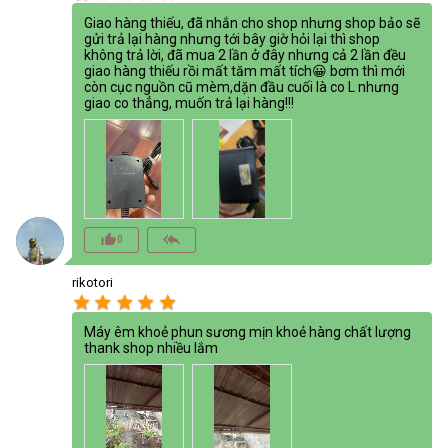
Giao hàng thiếu, đã nhắn cho shop nhưng shop bảo sẽ
gửi trả lại hàng nhưng tới bây giờ hỏi lại thì shop
không trả lời, đã mua 2 lần ở đây nhưng cả 2 lần đều
giao hàng thiếu rồi mất tăm mất tích😀 bơm thì mới
còn cục nguồn cũ mèm,dặn đầu cuối là co L nhưng
giao co thẳng, muốn trả lại hàng!!!
thumb_up_alt
reply_all
0
rikotori
star
star
star
star
star
Máy êm khoẻ phun sương mịn khoẻ hàng chất lượng
thank shop nhiều lắm