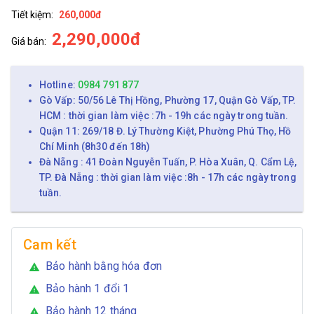
Tiết kiệm:
260,000đ
2,290,000đ
Giá bán:
Hotline:
0984 791 877
Gò Vấp: 50/56 Lê Thị Hồng, Phường 17, Quận Gò Vấp, TP.
HCM : thời gian làm việc :7h - 19h các ngày trong tuần.
Quận 11: 269/18 Đ. Lý Thường Kiệt, Phường Phú Thọ, Hồ
Chí Minh (8h30 đến 18h)
Đà Nẵng : 41 Đoàn Nguyễn Tuấn, P. Hòa Xuân, Q. Cẩm Lệ,
TP. Đà Nẵng : thời gian làm việc :8h - 17h các ngày trong
tuần.
Cam kết
Bảo hành bằng hóa đơn
warning
Bảo hành 1 đổi 1
warning
Bảo hành 12 tháng
warning