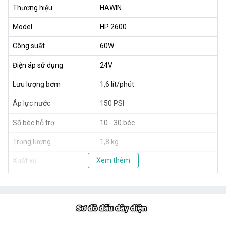
Thương hiệu
HAWIN
Model
HP 2600
Công suất
60W
Điện áp sử dụng
24V
Lưu lượng bơm
1,6 lít/phút
Áp lực nước
150 PSI
Số béc hỗ trợ
10 - 30 béc
Trọng lượng
1,8 kg
Xem thêm
Xuất xứ
Taiwan