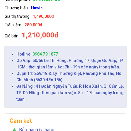
Thương hiệu:
Hawin
Giá thị trường:
1,490,000đ
Tiết kiệm:
280,000đ
1,210,000đ
Giá bán:
Hotline:
0984 791 877
Gò Vấp: 50/56 Lê Thị Hồng, Phường 17, Quận Gò Vấp, TP.
HCM : thời gian làm việc :7h - 19h các ngày trong tuần.
Quận 11: 269/18 Đ. Lý Thường Kiệt, Phường Phú Thọ, Hồ
Chí Minh (8h30 đến 18h)
Đà Nẵng : 41 Đoàn Nguyễn Tuấn, P. Hòa Xuân, Q. Cẩm Lệ,
TP. Đà Nẵng : thời gian làm việc :8h - 17h các ngày trong
tuần.
Cam kết
Bảo hành 6 tháng
warning