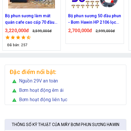
Bộ phun sương làm mát
Bộ phun sương 50 đầu phun
quán cafe cao cấp 70 đầu
- Bơm Hawin HP 2106 lọc
phun
rác 50M dây
3,220,000đ
2,700,000đ
3,599,000đ
2,999,000đ
Đã bán: 257
Đặc điểm nổi bật:
Nguồn 29V an toàn
warning
Bơm hoạt động êm ái
warning
Bơm hoạt động liên tục
warning
THÔNG SỐ KỸ THUẬT CỦA MÁY BƠM PHUN SƯƠNG HAWIN