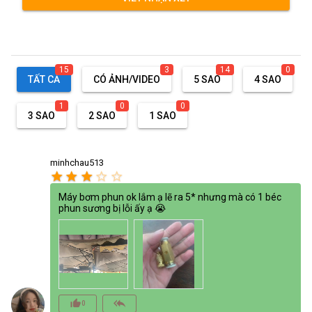
15
3
14
0
TẤT CẢ
CÓ ẢNH/VIDEO
5 SAO
4 SAO
1
0
0
3 SAO
2 SAO
1 SAO
minhchau513
star
star
star
star_border
star_border
Máy bơm phun ok lắm ạ lẽ ra 5* nhưng mà có 1 béc
phun sương bị lỗi ấy ạ 😭
thumb_up_alt
reply_all
0