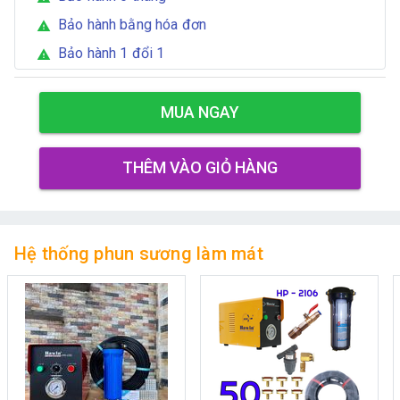
Bảo hành bằng hóa đơn
warning
Bảo hành 1 đổi 1
warning
MUA NGAY
THÊM VÀO GIỎ HÀNG
Hệ thống phun sương làm mát