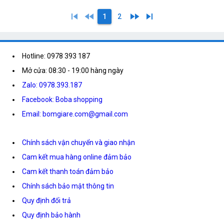
skip_previous
fast_rewind
fast_forward
skip_next
1
2
Hotline: 0978 393 187
Mở cửa: 08:30 - 19:00 hàng ngày
Zalo: 0978.393.187
Facebook: Boba shopping
Email: bomgiare.com@gmail.com
Chính sách vận chuyển và giao nhận
Cam kết mua hàng online đảm bảo
Cam kết thanh toán đảm bảo
Chính sách bảo mật thông tin
Quy định đổi trả
Quy định bảo hành