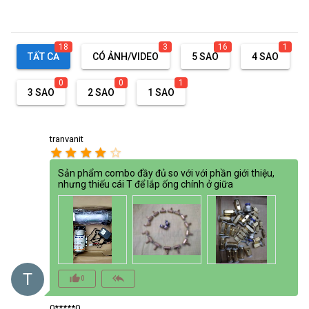
18
3
16
1
TẤT CẢ
CÓ ẢNH/VIDEO
5 SAO
4 SAO
0
0
1
3 SAO
2 SAO
1 SAO
tranvanit
star
star
star
star
star_border
Sản phẩm combo đầy đủ so với với phần giới thiệu,
nhưng thiếu cái T để lắp ống chính ở giữa
T
thumb_up_alt
reply_all
0
0*****0