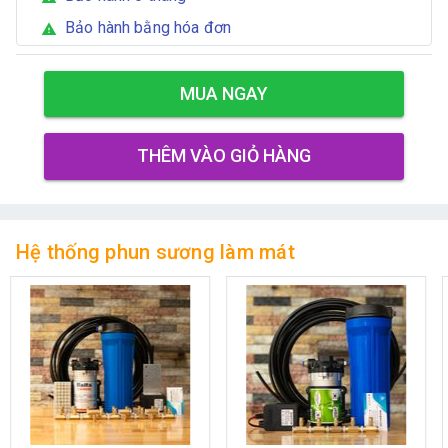
Bảo hành bằng hóa đơn
warning
MUA NGAY
THÊM VÀO GIỎ HÀNG
Hệ thống phun sương làm mát