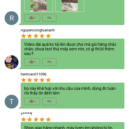
R
thumb_up_alt
reply_all
0
nguyencongtuananh
star
star
star
star
star
Video dài quá ko tải lên được chứ mà gói hàng chắc
chắn, chưa test thử máy xem ntn, có gì thì bl thêm
sau !!
thumb_up_alt
reply_all
0
tientoan011096
star
star
star
star
star
bộ này khá hợp với nhu cầu của mình, dùng đc tuần
rồi thấy ổn định lắm
T
thumb_up_alt
reply_all
0
v*****t
star
star
star
star
star
Shop giao hàng nhanh, máy bơm êm không bị ồn,