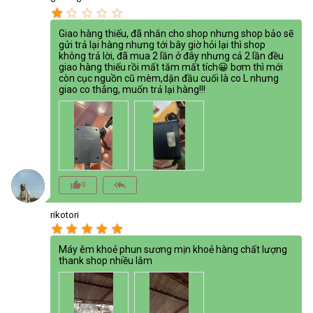
star
star_border
star_border
star_border
star_border
Giao hàng thiếu, đã nhắn cho shop nhưng shop bảo sẽ
gửi trả lại hàng nhưng tới bây giờ hỏi lại thì shop
không trả lời, đã mua 2 lần ở đây nhưng cả 2 lần đều
giao hàng thiếu rồi mất tăm mất tích😀 bơm thì mới
còn cục nguồn cũ mèm,dặn đầu cuối là co L nhưng
giao co thẳng, muốn trả lại hàng!!!
thumb_up_alt
reply_all
0
rikotori
star
star
star
star
star
Máy êm khoẻ phun sương mịn khoẻ hàng chất lượng
thank shop nhiều lắm