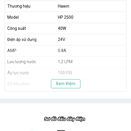
Thương hiệu
Hawin
Model
HP 2500
Công suất
40W
Điện áp sử dụng
24V
AMP
0.8A
Lưu lượng nước
1,2 LPM
Áp lực nước
150 PSI
Xem thêm
Số béc phun
5 - 25 béc
Trọng lượng
1,8 kg
Xuất xứ
Taiwan