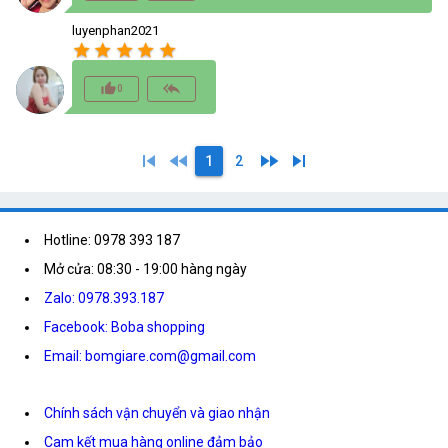
luyenphan2021
star
star
star
star
star
thumb_up_alt
reply_all
0
skip_previous
fast_rewind
fast_forward
skip_next
1
2
Hotline: 0978 393 187
Mở cửa: 08:30 - 19:00 hàng ngày
Zalo: 0978.393.187
Facebook: Boba shopping
Email: bomgiare.com@gmail.com
Chính sách vận chuyển và giao nhận
Cam kết mua hàng online đảm bảo