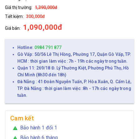
Giá thị trường:
1,390,000đ
Tiết kiệm:
300,000đ
1,090,000đ
Giá bán:
Hotline:
0984 791 877
Gò Vấp: 50/56 Lê Thị Hồng, Phường 17, Quận Gò Vấp, TP.
HCM : thời gian làm việc :7h - 19h các ngày trong tuần.
Quận 11: 269/18 Đ. Lý Thường Kiệt, Phường Phú Thọ, Hồ
Chí Minh (8h30 đến 18h)
Đà Nẵng : 41 Đoàn Nguyễn Tuấn, P. Hòa Xuân, Q. Cẩm Lệ,
TP. Đà Nẵng : thời gian làm việc :8h - 17h các ngày trong
tuần.
Cam kết
Bảo hành 1 đổi 1
warning
Bảo hành 6 tháng
warning