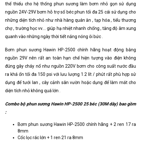
thể thiếu cho hệ thống phun sương làm bơm nhỏ gọn sử dụng
nguồn 24V-29V bơm hỗ trợ số béc phun tối đa 25 cái sử dụng cho
những diện tích nhỏ như nhà hàng quán ăn , tạp hóa , tiểu thương
chợ , trường học vv.... giúp hạ nhiệt nhanh chống , tăng độ âm xung
quanh vào những ngày thời tiết nắng nóng ôi bức .
Bơm phun sương Hawin HP-2500 chính hãng hoạt động bằng
nguồn 29V nên rất an toàn hạn chế hiện tượng vào điện không
đúng gây cháy nổ như nguồn 220V bơm cho công suất nước đầu
ra khá ổn tối đa 150 psi với lưu lượng 1.2 lít / phút rất phù hợp sử
dụng để tưới lan , cây cảnh sân vườn hoặc dụng để làm mát cho
diện tích nhỏ không quá lớn .
Combo bộ phun sương Hawin HP-2500 25 béc (30M dây) bao gồm
:
Bơm phun sương Hawin HP-2500 chính hãng + 2 ren 17 ra
8mm
Cốc lọc rác lớn + 1 ren 21 ra 8mm