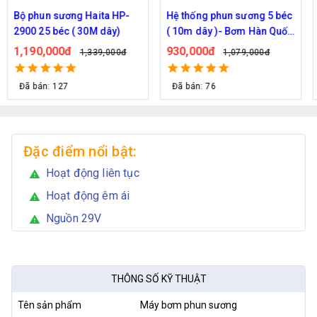
Bộ phun sương Haita HP-
Hệ thống phun sương 5 béc
2900 25 béc ( 30M dây)
( 10m dây )- Bơm Hàn Quốc
6017 trọn bộ
1,190,000đ
930,000đ
1,339,000đ
1,079,000đ
Đã bán: 127
Đã bán: 76
Đặc điểm nổi bật:
Hoạt động liên tục
warning
Hoạt động êm ái
warning
Nguồn 29V
warning
THÔNG SỐ KỸ THUẬT
Tên sản phẩm
Máy bơm phun sương