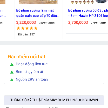
Bộ phun sương làm mát
Bộ phun sương 50 đầu phun
quán cafe cao cấp 70 đầu
- Bơm Hawin HP 2106 lọc
phun
rác 50M dây
3,220,000đ
2,700,000đ
3,599,000đ
2,999,000đ
Đã bán: 257
Đặc điểm nổi bật:
Hoạt động liên tục
warning
Bơm chạy êm ái
warning
Nguồn 29V an toàn
warning
THÔNG SỐ KỸ THUẬT của MÁY BƠM PHUN SƯƠNG HAWIN