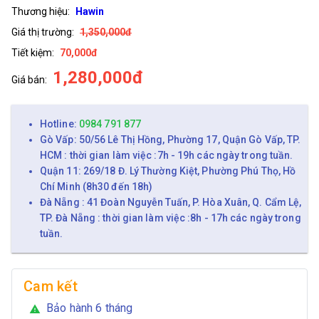
Thương hiệu:
Hawin
Giá thị trường:
1,350,000đ
Tiết kiệm:
70,000đ
1,280,000đ
Giá bán:
Hotline:
0984 791 877
Gò Vấp: 50/56 Lê Thị Hồng, Phường 17, Quận Gò Vấp, TP.
HCM : thời gian làm việc :7h - 19h các ngày trong tuần.
Quận 11: 269/18 Đ. Lý Thường Kiệt, Phường Phú Thọ, Hồ
Chí Minh (8h30 đến 18h)
Đà Nẵng : 41 Đoàn Nguyễn Tuấn, P. Hòa Xuân, Q. Cẩm Lệ,
TP. Đà Nẵng : thời gian làm việc :8h - 17h các ngày trong
tuần.
Cam kết
Bảo hành 6 tháng
warning