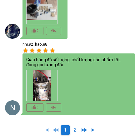
thumb_up_alt
reply_all
0
nhi.92_hao.88
star
star
star
star
star
Giao hàng đủ số lượng, chất lượng sản phẩm tốt,
đóng gói tương đối
N
thumb_up_alt
reply_all
0
skip_previous
fast_rewind
fast_forward
skip_next
1
2