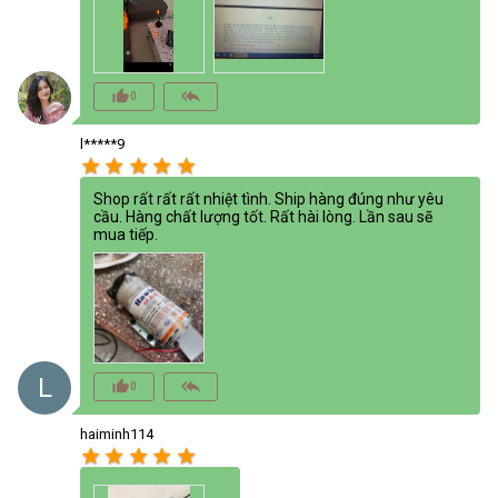
thumb_up_alt
reply_all
0
l*****9
star
star
star
star
star
Shop rất rất rất nhiệt tình. Ship hàng đúng như yêu
cầu. Hàng chất lượng tốt. Rất hài lòng. Lần sau sẽ
mua tiếp.
L
thumb_up_alt
reply_all
0
haiminh114
star
star
star
star
star