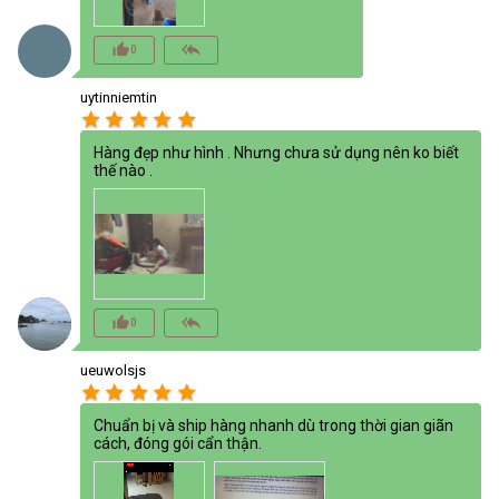
thumb_up_alt
reply_all
0
uytinniemtin
star
star
star
star
star
Hàng đẹp như hình . Nhưng chưa sử dụng nên ko biết
thế nào .
thumb_up_alt
reply_all
0
ueuwolsjs
star
star
star
star
star
Chuẩn bị và ship hàng nhanh dù trong thời gian giãn
cách, đóng gói cẩn thận.