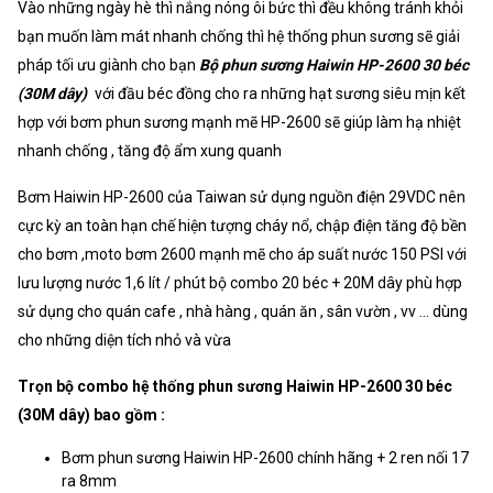
Vào những ngày hè thì nắng nóng ôi bức thì đều không tránh khỏi
bạn muốn làm mát nhanh chống thì hệ thống phun sương sẽ giải
pháp tối ưu giành cho bạn
Bộ phun sương Haiwin HP-2600 30 béc
(30M dây)
với đầu béc đồng cho ra những hạt sương siêu mịn kết
hợp với bơm phun sương mạnh mẽ HP-2600 sẽ giúp làm hạ nhiệt
nhanh chống , tăng độ ẩm xung quanh
Bơm Haiwin HP-2600 của Taiwan sử dụng nguồn điện 29VDC nên
cực kỳ an toàn hạn chế hiện tượng cháy nổ, chập điện tăng độ bền
cho bơm ,moto bơm 2600 mạnh mẽ cho áp suất nước 150 PSI với
lưu lượng nước 1,6 lít / phút bộ combo 20 béc + 20M dây phù hợp
sử dụng cho quán cafe , nhà hàng , quán ăn , sân vườn , vv ... dùng
cho những diện tích nhỏ và vừa
Trọn bộ combo hệ thống phun sương Haiwin HP-2600 30 béc
(30M dây) bao gồm :
Bơm phun sương Haiwin HP-2600 chính hãng + 2 ren nối 17
ra 8mm