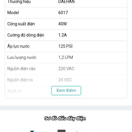
Thương hiệu
DAEHAN
Model
6017
Công suất điện
40W
Cường độ dòng điện
1.2A
Áp lực nước
125 PSI
Lưu lượng nước
1,2 LPM
Nguồn điện vào
220 VAC
Nguồn điện ra
24 VDC
Xem thêm
Xuất xứ
Hàn Quốc