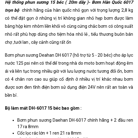
Hệ thống phun sương 15 béc ( 20m dây )- Bơm Hàn Quốc 6017
trọn bộ
chính hãng của hàn quốc nhỏ gọn với trọng lượng 2,8 kg
có thể đặt gọn ở những vị trí không gian nhỏ hẹp bơm được làm
bằng hộp kim nhôm liền khối vô cùng cứng chắc bơm có công suất
nhỏ rất phù hợp dùng cho tiệm hóa nhỏ lẻ , tiểu thương buôn bán
chợ ,tưới lan , cây cảnh cũng rất ổn
Bơm phun sương Deahan DH 6017 (hỗ trợ từ 5 - 20 béc) cho áp lực
nước 125 psi nên có thể để trong nhà do moto bơm hoạt động êm
ái và liên tục trong nhiều giờ với lưu lượng nước tương đối ổn, bơm
có 4 chân ron cao su giúp cố định ở nhiều vị trí khác nhau bơm
được sơn đen tĩnh điện bơm sử dụng điện 24V nên rất an toàn và
bền bỉ .
Bộ làm mát DH-6017 15 béc bao gồm :
Bơm phun sương Daehan DH-6017 chính hãng + 2 đầu ren
17 ra 8mm
Cốc lọc rác lớn + 1 ren 21 ra 8mm