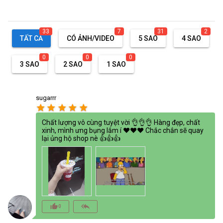
33
7
31
2
TẤT CẢ
CÓ ẢNH/VIDEO
5 SAO
4 SAO
0
0
0
3 SAO
2 SAO
1 SAO
sugarrr
star
star
star
star
star
Chất lượng vô cùng tuyệt vời 👌👌👌 Hàng đẹp, chất
xinh, mình ưng bụng lắm í ❤❤❤ Chắc chắn sẽ quay
lại ủng hộ shop nè 👍👍👍
thumb_up_alt
reply_all
0