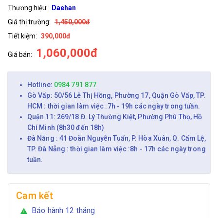
Thương hiệu:
Daehan
Giá thị trường:
1,450,000đ
Tiết kiệm:
390,000đ
1,060,000đ
Giá bán:
Hotline:
0984 791 877
Gò Vấp: 50/56 Lê Thị Hồng, Phường 17, Quận Gò Vấp, TP.
HCM : thời gian làm việc :7h - 19h các ngày trong tuần.
Quận 11: 269/18 Đ. Lý Thường Kiệt, Phường Phú Thọ, Hồ
Chí Minh (8h30 đến 18h)
Đà Nẵng : 41 Đoàn Nguyễn Tuấn, P. Hòa Xuân, Q. Cẩm Lệ,
TP. Đà Nẵng : thời gian làm việc :8h - 17h các ngày trong
tuần.
Cam kết
Bảo hành 12 tháng
warning