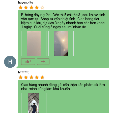
huyenbiltu
star
star
star
star
star_border
Bị hỏng dây nguồn . Béc thì 5 cái tắc 3 , sau khi vệ sinh
vẫn tậm tịt . Shop tư vấn nhiệt tình . Giao hàng tiết
kiệm quá lâu, dự kiến 3 ngày nhanh hơn các bên khác
1 ngày . Cuối cùng 5 ngày sau mí nhận đc .
H
thumb_up_alt
reply_all
0
h*****0
star
star
star
star
star
Giao hàng nhanh đóng gói cẩn thận sản phẩm ok lắm
nha. mình dùng làm khử khuẩn