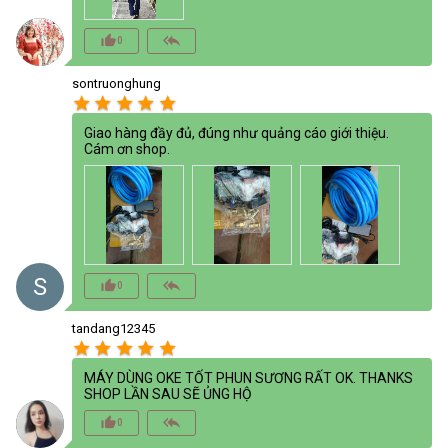
thumb_up_alt
reply_all
0
sontruonghung
star
star
star
star
star
Giao hàng đầy đủ, đúng như quảng cáo giới thiệu.
Cám ơn shop.
S
thumb_up_alt
reply_all
0
tandang12345
star
star
star
star
star
MÁY DÙNG OKE TỐT PHUN SƯƠNG RẤT OK. THANKS
SHOP LẦN SAU SẼ ỦNG HỘ
thumb_up_alt
reply_all
0