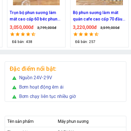
Trọn bộ phun sương làm
Bộ phun sương làm mát
mát cao cấp 60 béc phun
quán cafe cao cấp 70 đầu
bơm Hawin FOG-2703
phun
3,050,000đ
3,220,000đ
3,799,000đ
3,599,000đ
Đã bán: 438
Đã bán: 257
Đặc điểm nổi bật:
Nguồn 24V-29V
warning
Bơm hoạt động êm ái
warning
Bơm chạy liên tục nhiều giờ
warning
Tên sản phẩm
Máy phun sương