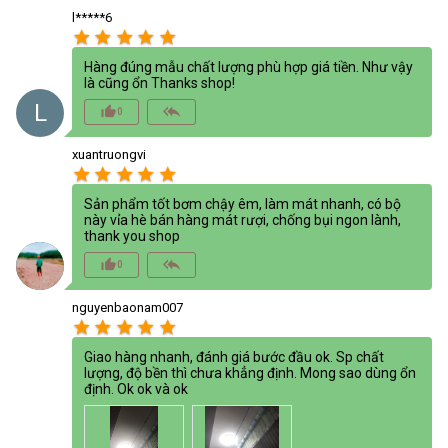
l*****6
star
star
star
star
star
Hàng đúng mẫu chất lượng phù hợp giá tiền. Như vậy
là cũng ổn Thanks shop!
L
thumb_up_alt
reply_all
0
xuantruongvi
star
star
star
star
star
Sản phẩm tốt bơm chậy êm, làm mát nhanh, có bộ
này vỉa hè bán hàng mát rượi, chống bụi ngon lành,
thank you shop
thumb_up_alt
reply_all
0
nguyenbaonam007
star
star
star
star
star
Giao hàng nhanh, đánh giá bước đầu ok. Sp chất
lượng, độ bền thì chưa khẳng định. Mong sao dùng ổn
định. Ok ok và ok