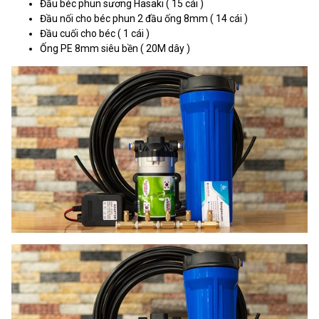
Đầu béc phun sương Hasaki ( 15 cái )
Đầu nối cho béc phun 2 đầu ống 8mm ( 14 cái )
Đầu cuối cho béc ( 1 cái )
Ống PE 8mm siêu bền ( 20M dây )