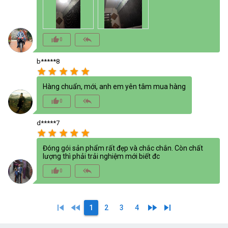
thumb_up_alt
reply_all
0
b*****8
star
star
star
star
star
Hàng chuẩn, mới, anh em yên tâm mua hàng
thumb_up_alt
reply_all
0
d*****7
star
star
star
star
star
Đóng gói sản phẩm rất đẹp và chắc chắn. Còn chất
lượng thì phải trải nghiệm mới biết đc
thumb_up_alt
reply_all
0
skip_previous
fast_rewind
fast_forward
skip_next
1
2
3
4