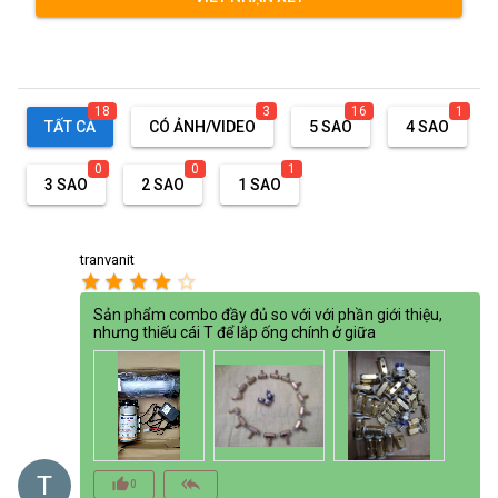
18
3
16
1
TẤT CẢ
CÓ ẢNH/VIDEO
5 SAO
4 SAO
0
0
1
3 SAO
2 SAO
1 SAO
tranvanit
star
star
star
star
star_border
Sản phẩm combo đầy đủ so với với phần giới thiệu,
nhưng thiếu cái T để lắp ống chính ở giữa
T
thumb_up_alt
reply_all
0