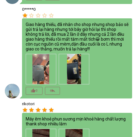
0*****0
star
star_border
star_border
star_border
star_border
Giao hàng thiếu, đã nhắn cho shop nhưng shop bảo sẽ
gửi trả lại hàng nhưng tới bây giờ hỏi lại thì shop
không trả lời, đã mua 2 lần ở đây nhưng cả 2 lần đều
giao hàng thiếu rồi mất tăm mất tích😀 bơm thì mới
còn cục nguồn cũ mèm,dặn đầu cuối là co L nhưng
giao co thẳng, muốn trả lại hàng!!!
thumb_up_alt
reply_all
0
rikotori
star
star
star
star
star
Máy êm khoẻ phun sương mịn khoẻ hàng chất lượng
thank shop nhiều lắm