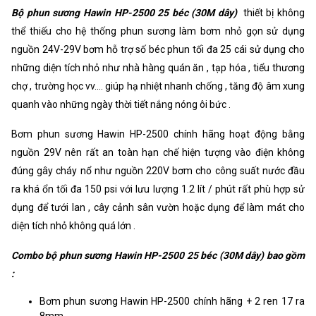
Bộ phun sương Hawin HP-2500 25 béc (30M dây)
thiết bị không
thể thiếu cho hệ thống phun sương làm bơm nhỏ gọn sử dụng
nguồn 24V-29V bơm hỗ trợ số béc phun tối đa 25 cái sử dụng cho
những diện tích nhỏ như nhà hàng quán ăn , tạp hóa , tiểu thương
chợ , trường học vv.... giúp hạ nhiệt nhanh chống , tăng độ âm xung
quanh vào những ngày thời tiết nắng nóng ôi bức .
Bơm phun sương Hawin HP-2500 chính hãng hoạt động bằng
nguồn 29V nên rất an toàn hạn chế hiện tượng vào điện không
đúng gây cháy nổ như nguồn 220V bơm cho công suất nước đầu
ra khá ổn tối đa 150 psi với lưu lượng 1.2 lít / phút rất phù hợp sử
dụng để tưới lan , cây cảnh sân vườn hoặc dụng để làm mát cho
diện tích nhỏ không quá lớn .
Combo bộ phun sương Hawin HP-2500 25 béc (30M dây) bao gồm
:
Bơm phun sương Hawin HP-2500 chính hãng + 2 ren 17 ra
8mm