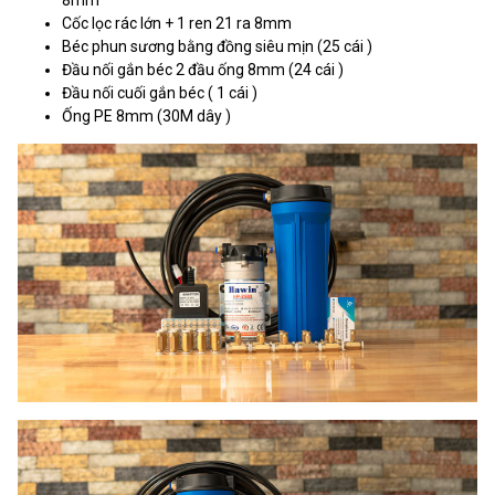
Cốc lọc rác lớn + 1 ren 21 ra 8mm
Béc phun sương bằng đồng siêu mịn (25 cái )
Đầu nối gắn béc 2 đầu ống 8mm (24 cái )
Đầu nối cuối gắn béc ( 1 cái )
Ống PE 8mm (30M dây )