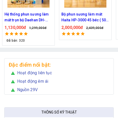
Hệ thống phun sương làm
Bộ phun sương làm mát
mát trọn bộ Daehan DH-
Haita HP-3000 45 béc ( 50M
6017 20 béc
dây )
1,130,000đ
2,000,000đ
1,299,000đ
2,439,000đ
Đã bán: 320
Đặc điểm nổi bật:
Hoạt động liên tục
warning
Hoạt động êm ái
warning
Nguồn 29V
warning
THÔNG SỐ KỸ THUẬT