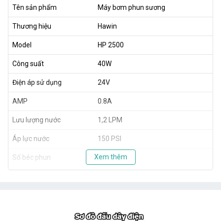
Tên sản phẩm
Máy bơm phun sương
Thương hiệu
Hawin
Model
HP 2500
Công suất
40W
Điện áp sử dụng
24V
AMP
0.8A
Lưu lượng nước
1,2 LPM
Áp lực nước
150 PSI
Xem thêm
Số béc phun
5 - 25 béc
Trọng lượng
1,8 kg
Xuất xứ
Taiwan