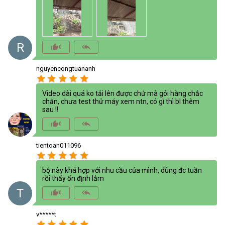
R
thumb_up_alt
reply_all
0
nguyencongtuananh
star
star
star
star
star
Video dài quá ko tải lên được chứ mà gói hàng chắc
chắn, chưa test thử máy xem ntn, có gì thì bl thêm
sau !!
thumb_up_alt
reply_all
0
tientoan011096
star
star
star
star
star
bộ này khá hợp với nhu cầu của mình, dùng đc tuần
rồi thấy ổn định lắm
T
thumb_up_alt
reply_all
0
v*****t
star
star
star
star
star