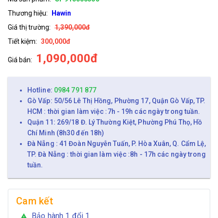
Thương hiệu:
Hawin
Giá thị trường:
1,390,000đ
Tiết kiệm:
300,000đ
1,090,000đ
Giá bán:
Hotline:
0984 791 877
Gò Vấp: 50/56 Lê Thị Hồng, Phường 17, Quận Gò Vấp, TP.
HCM : thời gian làm việc :7h - 19h các ngày trong tuần.
Quận 11: 269/18 Đ. Lý Thường Kiệt, Phường Phú Thọ, Hồ
Chí Minh (8h30 đến 18h)
Đà Nẵng : 41 Đoàn Nguyễn Tuấn, P. Hòa Xuân, Q. Cẩm Lệ,
TP. Đà Nẵng : thời gian làm việc :8h - 17h các ngày trong
tuần.
Cam kết
Bảo hành 1 đổi 1
warning