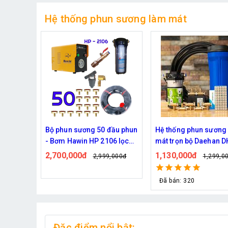
Hệ thống phun sương làm mát
đầu phun
Hệ thống phun sương làm
Bộ phun sương làm m
06 lọc
mát trọn bộ Daehan DH-
Haita HP-3000 45 béc
6017 20 béc
dây )
1,130,000đ
2,000,000đ
,000đ
1,299,000đ
2,439,0
Đã bán: 320
Đặc điểm nổi bật: