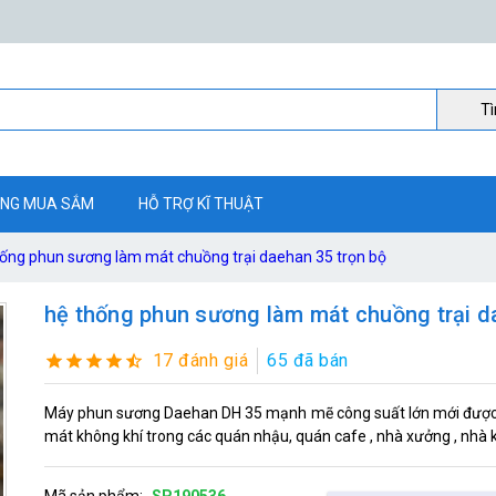
Ti
NG MUA SẮM
HỖ TRỢ KĨ THUẬT
hống phun sương làm mát chuồng trại daehan 35 trọn bộ
hệ thống phun sương làm mát chuồng trại d
17 đánh giá
65 đã bán
Máy phun sương Daehan DH 35 mạnh mẽ công suất lớn mới được n
mát không khí trong các quán nhậu, quán cafe , nhà xưởng , nhà
Mã sản phẩm:
SP190536