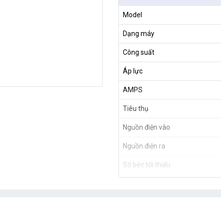
Model
Dạng máy
Công suất
Áp lực
AMPS
Tiêu thụ
Nguồn điện vào
Nguồn điện ra
Số béc tối thiểu
Số béc tối đa
Kích thước