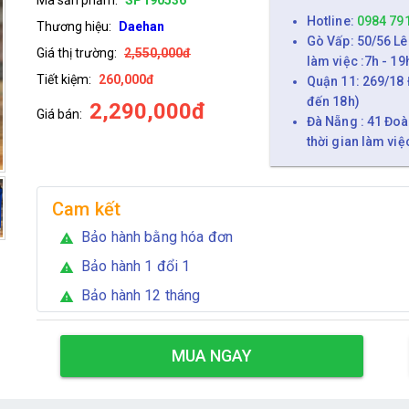
Hotline:
0984 79
Thương hiệu:
Daehan
Gò Vấp: 50/56 Lê
Giá thị trường:
2,550,000đ
làm việc :7h - 19
Tiết kiệm:
260,000đ
Quận 11: 269/18 
đến 18h)
2,290,000đ
Giá bán:
Đà Nẵng : 41 Đoà
thời gian làm việ
Cam kết
Bảo hành bằng hóa đơn
warning
Bảo hành 1 đổi 1
warning
Bảo hành 12 tháng
warning
MUA NGAY