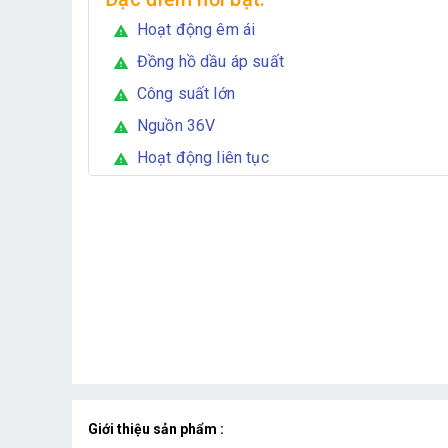
Hoạt động êm ái
warning
Đồng hồ dầu áp suất
warning
Công suất lớn
warning
Nguồn 36V
warning
Hoạt động liên tục
warning
Giới thiệu sản phẩm :