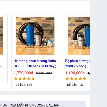
ita
Bộ phun sương Haita HP-
Hệ thống phun sương 5 bé
y )
2900 25 béc ( 30M dây)
( 10m dây )- Bơm Hàn Quố
6017 trọn bộ
1,190,000đ
930,000đ
đ
1,339,000đ
1,079,000đ
Đã bán: 127
Đã bán: 76
THUẬT CỦA MÁY PHUN SƯƠNG DAEHAN