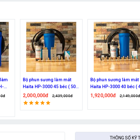
át
Bộ phun sương làm mát
Hệ thống phun sương Ha
 ( 50M
Haita HP-3000 40 béc ( 40M
HP-3000 30 béc ( 30M dâ
dây )
1,920,000đ
1,770,000đ
00đ
2,149,000đ
2,209,000
Đã bán: 539
THÔNG SỐ KỸ 