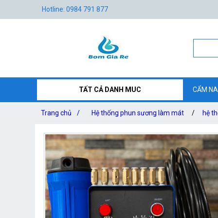
Hotline: 0984 791 877
TẤT CẢ DANH MUC
CẨM NA
Trang chủ
/
Hệ thống phun sương làm mát
/
hệ t