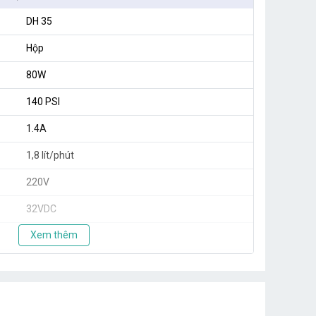
DH 35
Hộp
80W
140 PSI
1.4A
1,8 lít/phút
220V
32VDC
Xem thêm
20 béc
35 béc
32x18x22.5cm