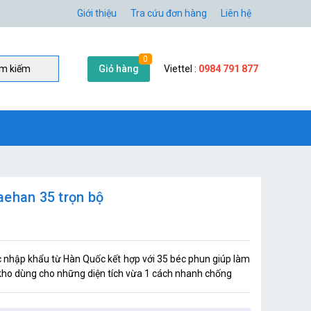
Giới thiệu
Tra cứu đơn hàng
Liên hệ
0
Giỏ hàng
Viettel :
0984 791 877
̀m kiếm
aehan 35 trọn bộ
hập khẩu từ Hàn Quốc kết hợp với 35 béc phun giúp làm
 kho dùng cho những diện tích vừa 1 cách nhanh chống