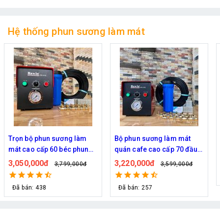
Hệ thống phun sương làm mát
Trọn bộ phun sương làm
Bộ phun sương làm mát
mát cao cấp 60 béc phun
quán cafe cao cấp 70 đầu
bơm Hawin FOG-2703
phun
3,050,000đ
3,220,000đ
3,799,000đ
3,599,000đ
Đã bán: 438
Đã bán: 257