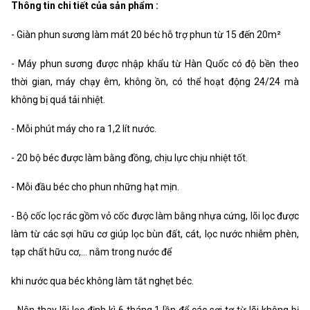
Thông tin chi tiết của sản phẩm :
- Giàn phun sương làm mát 20 béc hỗ trợ phun từ 15 đến 20m²
- Máy phun sương được nhập khẩu từ Hàn Quốc có độ bền theo
thời gian, máy chạy êm, không ồn, có thể hoạt động 24/24 mà
không bị quá tải nhiệt.
- Mỗi phút máy cho ra 1,2 lít nước.
- 20 bộ béc được làm bằng đồng, chịu lực chịu nhiệt tốt.
- Mỗi đầu béc cho phun những hạt mịn.
- Bộ cốc lọc rác gồm vỏ cốc được làm bằng nhựa cứng, lõi lọc được
làm từ các sợi hữu cơ giúp lọc bùn đất, cát, lọc nước nhiễm phèn,
tạp chất hữu cơ,… nằm trong nước để
khi nước qua béc không làm tắt nghẹt béc.
- Nên thay lõi lọc định kì 6 tháng 1 lần để các sợi tơ từ lõi không bị