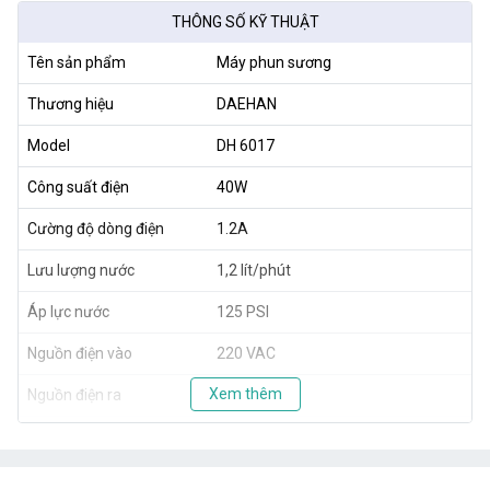
THÔNG SỐ KỸ THUẬT
Tên sản phẩm
Máy phun sương
Thương hiệu
DAEHAN
Model
DH 6017
Công suất điện
40W
Cường độ dòng điện
1.2A
Lưu lượng nước
1,2 lít/phút
Áp lực nước
125 PSI
Nguồn điện vào
220 VAC
Xem thêm
Nguồn điện ra
24 VDC
Xuất xứ
Hàn Quốc