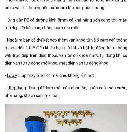
bở ra và trôi theo nguồn nước làm tắc béc phun sương.
- Ống dây PE có đường kính 8mm có khả năng uốn cong tốt, mẫu
mã đẹp, độ bền cao, chống bám rêu mốc.
- Ngoài ra bạn có thể kết hợp thêm van khóa từ và ổ cắm wifi thông
minh : để có thể điều khiển hẹn giờ tắt và bật tự động từ xa bằng
wifi trực tiếp trên điện thoại, van từ để khóa nước tự động khi có
điện van từ tự động mở khóa, mất điện van tự động khóa.
-
Lưu ý
: Lắp máy ở nơi có mái che, không ẩm ướt.
-
Ứng dụng
: Dùng để làm mát các quán ăn, quán cafe sân vườn,
nhà hàng, khách sạn, mái tôn...