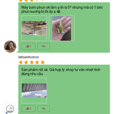
Máy bơm phun ok lắm ạ lẽ ra 5* nhưng mà có 1 béc
phun sương bị lỗi ấy ạ 😭
thumb_up_alt
reply_all
0
lethienthotnot
star
star
star
star
star
Sản phẩm rất ok. Giá hợp lý. shop tư vấn nhiệt tình
đúng nhu cầu
thumb_up_alt
reply_all
0