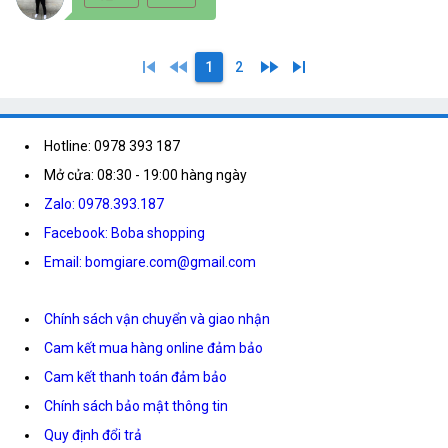
skip_previous
fast_rewind
fast_forward
skip_next
1
2
Hotline: 0978 393 187
Mở cửa: 08:30 - 19:00 hàng ngày
Zalo: 0978.393.187
Facebook: Boba shopping
Email: bomgiare.com@gmail.com
Chính sách vận chuyển và giao nhận
Cam kết mua hàng online đảm bảo
Cam kết thanh toán đảm bảo
Chính sách bảo mật thông tin
Quy định đổi trả