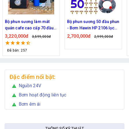
Bộ phun sương 50 đầu phun
Hệ thống phun sương làm
- Bơm Hawin HP 2106 lọc
mát trọn bộ Daehan DH-
rác 50M dây
6017 20 béc
2,700,000đ
1,130,000đ
2,999,000đ
1,299,000đ
Đã bán: 320
Đặc điểm nổi bật:
Nguồn 24V
warning
Bơm hoạt động liên tục
warning
Bơm êm ái
warning
THÔNG SỐ KỸ THUẬT