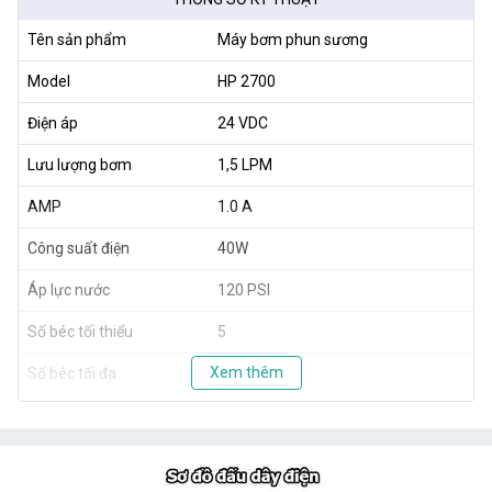
Tên sản phẩm
Máy bơm phun sương
Model
HP 2700
Điện áp
24 VDC
Lưu lượng bơm
1,5 LPM
AMP
1.0 A
Công suất điện
40W
Áp lực nước
120 PSI
Số béc tối thiểu
5
Xem thêm
Số béc tối đa
20
Xuất xứ
Taiwan