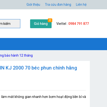
Giới thiệu
Tra cứu đơn hàng
Liên hệ
0
Giỏ hàng
Viettel :
0984 791 877
̀m kiếm
ng bảo hành 12 tháng
N KJ 2000 70 béc phun chính hãng
i làm mát không gian nhanh hơn bơm hoạt động bền bỉ và