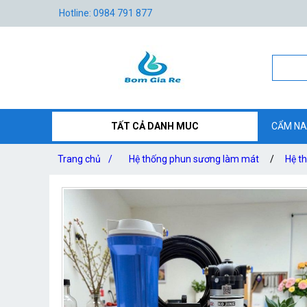
Hotline: 0984 791 877
TẤT CẢ DANH MUC
CẨM NA
Trang chủ
/
Hệ thống phun sương làm mát
/
Hệ t