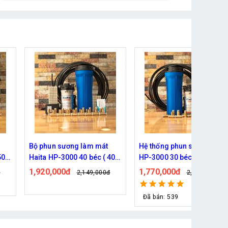
Bộ phun sương làm mát
Hệ thống phun sương Hait
 50M
Haita HP-3000 40 béc ( 40M
HP-3000 30 béc ( 30M dây 
dây )
1,920,000đ
1,770,000đ
đ
2,149,000đ
2,209,000đ
Đã bán: 539