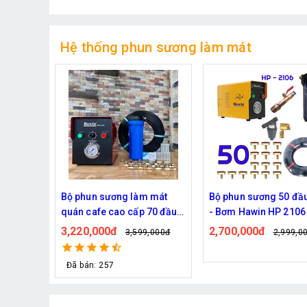
Hệ thống phun sương làm mát
g làm
Bộ phun sương làm mát
Bộ phun sương 50 đầ
c phun
quán cafe cao cấp 70 đầu
- Bơm Hawin HP 2106 
03
phun
rác 50M dây
3,220,000đ
2,700,000đ
,000đ
3,599,000đ
2,999,0
Đã bán: 257