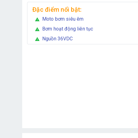
Đặc điểm nổi bật:
Moto bơm siêu êm
warning
Bơm hoạt động liên tục
warning
Nguồn 36VDC
warning