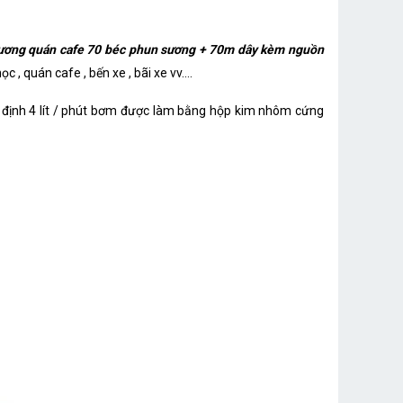
ương quán cafe 70 béc phun sương + 70m dây kèm nguồn
 quán cafe , bến xe , bãi xe vv....
n định 4 lít / phút bơm được làm bằng hộp kim nhôm cứng