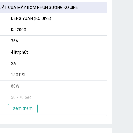
UẬT CỦA MÁY BƠM PHUN SƯƠNG KO JINE
DENG YUAN (KO JINE)
KJ 2000
36V
4 lít/phút
2A
130 PSI
80W
50 - 70 béc
Xem thêm
2.3kg
Taiwan