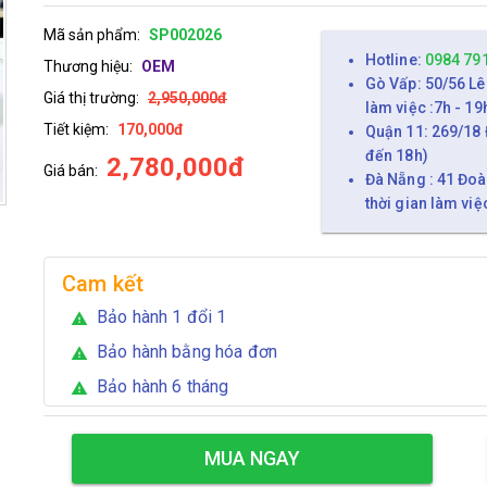
Mã sản phẩm:
SP002026
Hotline:
0984 79
Thương hiệu:
OEM
Gò Vấp: 50/56 Lê
Giá thị trường:
2,950,000đ
làm việc :7h - 19
Tiết kiệm:
170,000đ
Quận 11: 269/18 
đến 18h)
2,780,000đ
Giá bán:
Đà Nẵng : 41 Đoà
thời gian làm việ
Cam kết
Bảo hành 1 đổi 1
warning
Bảo hành bằng hóa đơn
warning
Bảo hành 6 tháng
warning
MUA NGAY