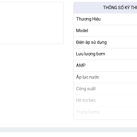
THÔNG SỐ KỸ TH
Thương Hiệu
Model
Điện áp sử dụng
Lưu lượng bơm
AMP
Áp lực nước
Công suất
Hỗ trợ béc
Trọng lượng
Xuất xứ