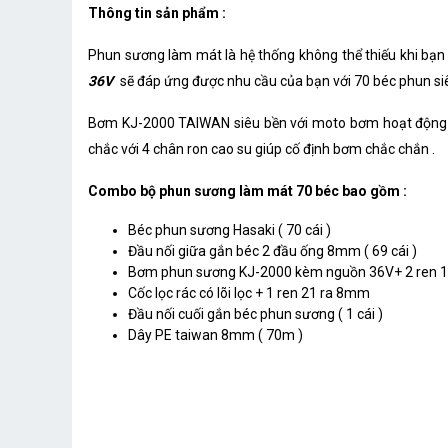
Thông tin sản phẩm :
Phun sương làm mát là hệ thống không thể thiếu khi bạn 
36V
sẽ đáp ứng được nhu cầu của bạn với 70 béc phun siêu
Bơm KJ-2000 TAIWAN siêu bền với moto bơm hoạt động êm 
chắc với 4 chân ron cao su giúp cố định bơm chắc chắn .
Combo bộ phun sương làm mát 70 béc bao gồm :
Béc phun sương Hasaki ( 70 cái )
Đầu nối giữa gắn béc 2 đầu ống 8mm ( 69 cái )
Bơm phun sương KJ-2000 kèm nguồn 36V+ 2 ren 
Cốc lọc rác có lõi lọc + 1 ren 21 ra 8mm
Đầu nối cuối gắn béc phun sương ( 1 cái )
Dây PE taiwan 8mm ( 70m )