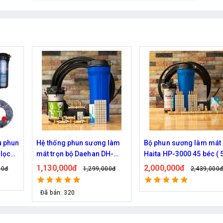
u phun
Hệ thống phun sương làm
Bộ phun sương làm mát
lọc
mát trọn bộ Daehan DH-
Haita HP-3000 45 béc (
6017 20 béc
dây )
1,130,000đ
2,000,000đ
00đ
1,299,000đ
2,439,000
Đã bán: 320