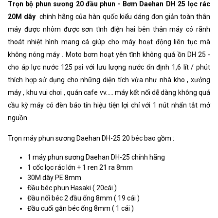
Trọn bộ phun sương 20 đầu phun - Bơm Daehan DH 25 lọc rác
20M dây
chính hãng của hàn quốc kiểu dáng đơn giản toàn thân
máy được nhôm được sơn tĩnh điện hai bên thân máy có rãnh
thoát nhiệt hình mang cá giúp cho máy hoạt động liên tục mà
không nóng máy . Moto bơm hoạt yên tĩnh không quá ồn DH 25 -
cho áp lực nước 125 psi với lưu lượng nước ổn định 1,6 lít / phút
thích hợp sử dụng cho những diện tích vừa như nhà kho , xưởng
máy , khu vui chơi , quán cafe vv..... máy kết nối dễ dàng không quá
cầu kỳ máy có đèn báo tín hiệu tiện lợi chỉ với 1 nút nhấn tắt mở
nguồn
Trọn máy phun sương Daehan DH-25 20 béc bao gồm :
1 máy phun sương Daehan DH-25 chính hãng
1 cốc lọc rác lớn + 1 ren 21 ra 8mm
30M dây PE 8mm
Đầu béc phun Hasaki ( 20cái )
Đầu nối béc 2 đầu ống 8mm ( 19 cái )
Đầu cuối gắn béc ống 8mm ( 1 cái )