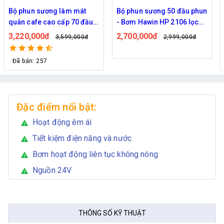
Bộ phun sương 50 đầu phun
Hệ thống phun sương làm
- Bơm Hawin HP 2106 lọc
mát trọn bộ Daehan DH-
rác 50M dây
6017 20 béc
2,700,000đ
1,130,000đ
2,999,000đ
1,299,000đ
Đã bán: 320
Đặc điểm nổi bật:
Hoạt động êm ái
warning
Tiết kiệm điện năng và nước
warning
Bơm hoạt động liên tục không nóng
warning
Nguồn 24V
warning
THÔNG SỐ KỸ THUẬT