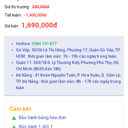
Giá thị trường:
290,000đ
Tiết kiệm:
-1,400,000đ
1,690,000đ
Giá bán:
Hotline:
0984 791 877
Gò Vấp: 50/56 Lê Thị Hồng, Phường 17, Quận Gò Vấp, TP.
HCM : thời gian làm việc :7h - 19h các ngày trong tuần.
Quận 11: 269/18 Đ. Lý Thường Kiệt, Phường Phú Thọ, Hồ
Chí Minh (8h30 đến 18h)
Đà Nẵng : 41 Đoàn Nguyễn Tuấn, P. Hòa Xuân, Q. Cẩm Lệ,
TP. Đà Nẵng : thời gian làm việc :8h - 17h các ngày trong
tuần.
Cam kết
Bảo hành bằng hóa đơn
warning
Bảo hành 1 đổi 1
warning