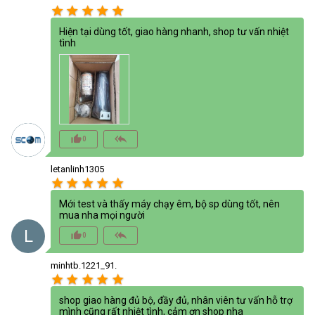
star
star
star
star
star
Hiện tại dùng tốt, giao hàng nhanh, shop tư vấn nhiệt
tình
thumb_up_alt
reply_all
0
letanlinh1305
star
star
star
star
star
Mới test và thấy máy chạy êm, bộ sp dùng tốt, nên
mua nha mọi người
L
thumb_up_alt
reply_all
0
minhtb.1221_91.
star
star
star
star
star
shop giao hàng đủ bộ, đầy đủ, nhân viên tư vấn hỗ trợ
mình cũng rất nhiệt tình, cảm ơn shop nha