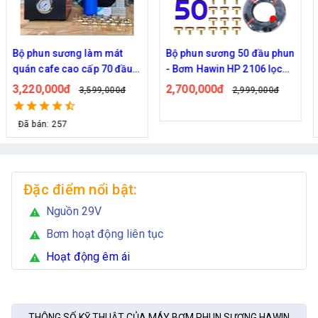
Bộ phun sương làm mát
Bộ phun sương 50 đầu phun
quán cafe cao cấp 70 đầu
- Bơm Hawin HP 2106 lọc
phun
rác 50M dây
3,220,000đ
2,700,000đ
3,599,000đ
2,999,000đ
Đã bán: 257
Đặc điểm nổi bật:
Nguồn 29V
warning
Bơm hoạt động liên tục
warning
Hoạt động êm ái
warning
THÔNG SỐ KỸ THUẬT CỦA MÁY BƠM PHUN SƯƠNG HAWIN