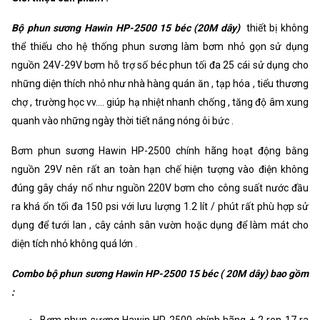
Bộ phun sương Hawin HP-2500 15 béc (20M dây)
thiết bị không
thể thiếu cho hệ thống phun sương làm bơm nhỏ gọn sử dụng
nguồn 24V-29V bơm hỗ trợ số béc phun tối đa 25 cái sử dụng cho
những diện thích nhỏ như nhà hàng quán ăn , tạp hóa , tiểu thương
chợ , trường học vv.... giúp hạ nhiệt nhanh chống , tăng độ âm xung
quanh vào những ngày thời tiết nắng nóng ôi bức .
Bơm phun sương Hawin HP-2500 chính hãng hoạt động bằng
nguồn 29V nên rất an toàn hạn chế hiện tượng vào điện không
đúng gây cháy nổ như nguồn 220V bơm cho công suất nước đầu
ra khá ổn tối đa 150 psi với lưu lượng 1.2 lít / phút rất phù hợp sử
dụng để tưới lan , cây cảnh sân vườn hoặc dụng để làm mát cho
diện tích nhỏ không quá lớn .
Combo bộ phun sương Hawin HP-2500 15 béc ( 20M dây) bao gồm
:
Bơm phun sương Hawin HP-2500 chính hãng + 2 ren 17 ra