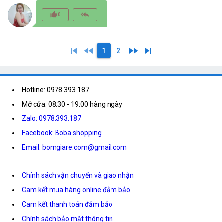
thumb_up_alt
reply_all
0
skip_previous
fast_rewind
fast_forward
skip_next
1
2
Hotline: 0978 393 187
Mở cửa: 08:30 - 19:00 hàng ngày
Zalo: 0978.393.187
Facebook: Boba shopping
Email: bomgiare.com@gmail.com
Chính sách vận chuyển và giao nhận
Cam kết mua hàng online đảm bảo
Cam kết thanh toán đảm bảo
Chính sách bảo mật thông tin