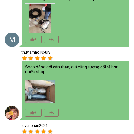
M
thumb_up_alt
reply_all
0
thuylamhq.luxury
star
star
star
star
star
Shop đóng gói cẩn thận, giá cũng tương đối rẻ hơn
nhiều shop
thumb_up_alt
reply_all
0
luyenphan2021
star
star
star
star
star