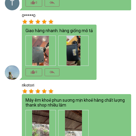
T
thumb_up_alt
reply_all
0
0*****0
star
star
star
star
star
Giao hàng nhanh. hàng giống mô tả
thumb_up_alt
reply_all
0
rikotori
star
star
star
star
star
Máy êm khoẻ phun sương mịn khoẻ hàng chất lượng
thank shop nhiều lắm