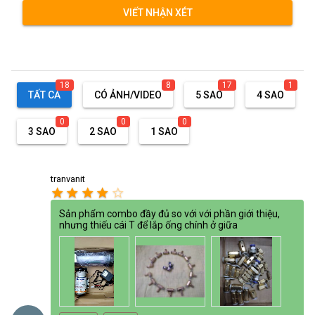
VIẾT NHẬN XÉT
18
8
17
1
TẤT CẢ
CÓ ẢNH/VIDEO
5 SAO
4 SAO
0
0
0
3 SAO
2 SAO
1 SAO
tranvanit
star
star
star
star
star_border
Sản phẩm combo đầy đủ so với với phần giới thiệu,
nhưng thiếu cái T để lắp ống chính ở giữa