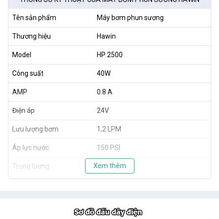
Tên sản phẩm
Máy bơm phun sương
Thương hiệu
Hawin
Model
HP 2500
Công suất
40W
AMP
0.8 A
Điện áp
24V
Lưu lượng bơm
1,2 LPM
Áp lực nước
150 PSI
Xem thêm
Trọng lượng
1,8 kg
Xuất xứ
Taiwan