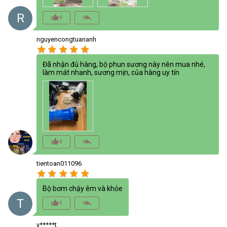
R
thumb_up_alt
reply_all
0
nguyencongtuananh
star
star
star
star
star
Đã nhận đủ hàng, bộ phun sương này nên mua nhé,
làm mát nhanh, sương mịn, của hàng uy tín
thumb_up_alt
reply_all
0
tientoan011096
star
star
star
star
star
Bộ bơm chậy êm và khỏe
T
thumb_up_alt
reply_all
0
v*****t