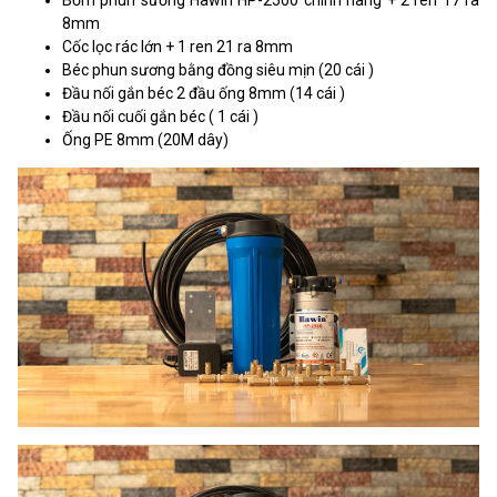
8mm
Cốc lọc rác lớn + 1 ren 21 ra 8mm
Béc phun sương bằng đồng siêu mịn (20 cái )
Đầu nối gắn béc 2 đầu ống 8mm (14 cái )
Đầu nối cuối gắn béc ( 1 cái )
Ống PE 8mm (20M dây)