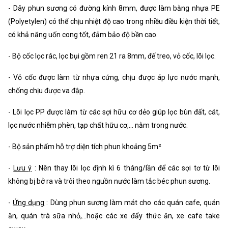
- Dây phun sương có đường kính 8mm, được làm bằng nhựa PE
(Polyetylen) có thể chịu nhiệt độ cao trong nhiều điều kiện thời tiết,
có khả năng uốn cong tốt, đảm bảo độ bền cao.
- Bộ cốc lọc rác, lọc bụi gồm ren 21 ra 8mm, đế treo, vỏ cốc, lõi lọc.
- Vỏ cốc được làm từ nhựa cứng, chịu được áp lực nước mạnh,
chống chịu được va đập.
- Lõi lọc PP được làm từ các sợi hữu cơ dẻo giúp lọc bùn đất, cát,
lọc nước nhiễm phèn, tạp chất hữu cơ,… nằm trong nước.
- Bộ sản phẩm hỗ trợ diện tích phun khoảng 5m²
-
Lưu ý
: Nên thay lõi lọc định kì 6 tháng/lần để các sợi tơ từ lõi
không bị bở ra và trôi theo nguồn nước làm tắc béc phun sương.
-
Ứng dụng
: Dùng phun sương làm mát cho các quán cafe, quán
ăn, quán trà sữa nhỏ,...hoặc các xe đẩy thức ăn, xe cafe take