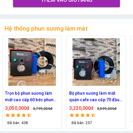
Hệ thống phun sương làm mát
Trọn bộ phun sương làm
Bộ phun sương làm mát
mát cao cấp 60 béc phun
quán cafe cao cấp 70 đầu
bơm Hawin FOG-2703
phun
3,050,000đ
3,220,000đ
3,799,000đ
3,599,000đ
Đã bán: 438
Đã bán: 257