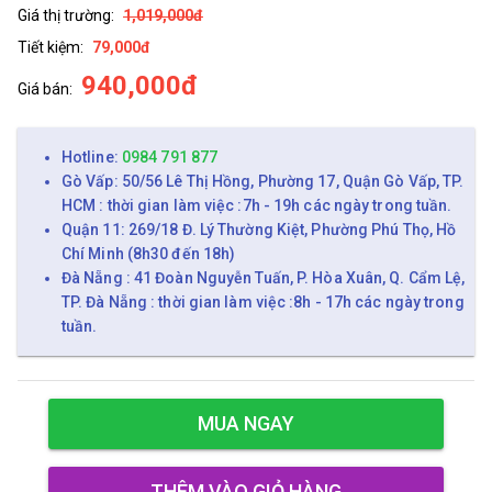
Giá thị trường:
1,019,000đ
Tiết kiệm:
79,000đ
940,000đ
Giá bán:
Hotline:
0984 791 877
Gò Vấp: 50/56 Lê Thị Hồng, Phường 17, Quận Gò Vấp, TP.
HCM : thời gian làm việc :7h - 19h các ngày trong tuần.
Quận 11: 269/18 Đ. Lý Thường Kiệt, Phường Phú Thọ, Hồ
Chí Minh (8h30 đến 18h)
Đà Nẵng : 41 Đoàn Nguyễn Tuấn, P. Hòa Xuân, Q. Cẩm Lệ,
TP. Đà Nẵng : thời gian làm việc :8h - 17h các ngày trong
tuần.
MUA NGAY
THÊM VÀO GIỎ HÀNG