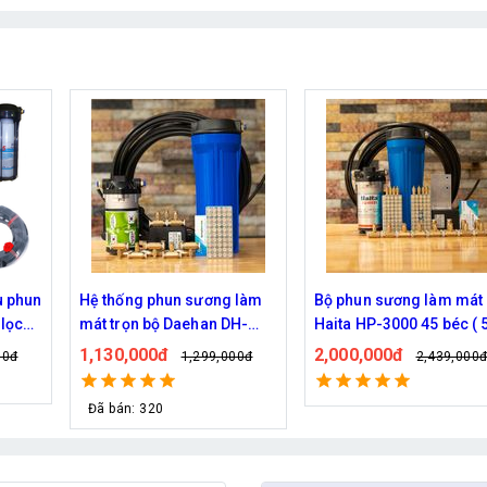
 làm
Bộ phun sương làm mát
Bộ phun sương làm mát
H-
Haita HP-3000 45 béc ( 50M
Haita HP-3000 40 béc (
dây )
dây )
2,000,000đ
1,920,000đ
00đ
2,439,000đ
2,149,000