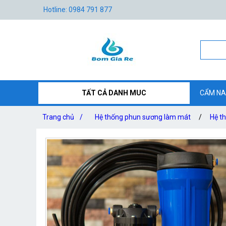
Hotline: 0984 791 877
TẤT CẢ DANH MUC
CẨM NA
Trang chủ
/
Hệ thống phun sương làm mát
/
Hệ t