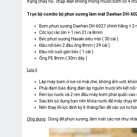
trạng cháy nổ , chập điện không mong muốn bơm có 4 chân
Trọn bộ combo bộ phun sương làm mát Daehan DH-6027
Bơm phun sương Daehan DH-6027 chính hãng + 2 
Cốc lọc rác lớn + 1 ren 21 ra 8mm
Béc phun sương Hasaki siêu mịn ( 30 cái )
Đầu nối béc 2 đầu ống 8mm ( 29 cái )
Đầu nối cuối gắn béc ( 1 cái )
Ống PE 8mm ( 30m dây )
Lưu ý
:
Lắp máy bơm ở nơi có mái che, không ẩm ướt, không 
Phải đảm bảo đúng điện áp nguồn trước khi kết nố
Ren lọc nước và 2 ren đầu máy bơm phải quấn cao 
Sau khi sử dụng bạn nên khóa nước để máy chạy kho
Nên thay lõi lọc định kỳ 6 tháng/lần để các sợi tơ h
Ứng dụng
: Dùng để phun sương, làm mát các nơi như nhà hà