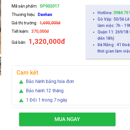
Mã sản phẩm:
SP002017
Hotline:
0984 79
Thương hiệu:
Daehan
Gò Vấp: 50/56 Lê
Giá thị trường:
1,690,000đ
làm việc :7h - 19
Tiết kiệm:
370,000đ
Quận 11: 269/18 
đến 18h)
1,320,000đ
Giá bán:
Đà Nẵng : 41 Đoà
thời gian làm việ
Cam kết
Bảo hành bằng hóa đơn
warning
Bảo hành 12 tháng
warning
1 Đổi 1 trong 7 ngày
warning
MUA NGAY