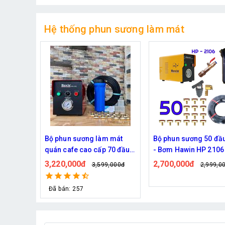
Hệ thống phun sương làm mát
 mát
Bộ phun sương 50 đầu phun
Hệ thống phun sương
 70 đầu
- Bơm Hawin HP 2106 lọc
mát trọn bộ Daehan D
rác 50M dây
6017 20 béc
2,700,000đ
1,130,000đ
,000đ
2,999,000đ
1,299,0
Đã bán: 320