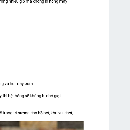
 trong nhiều giờ mà không lo nóng máy
dụng và hư máy bơm
thì hệ thống sẽ không bị nhỏ giọt.
ang trí sương cho hồ bơi, khu vui chơi,....