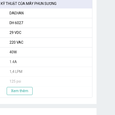
 KỸ THUẬT CỦA MÁY PHUN SƯƠNG
DAEHAN
DH 6027
29 VDC
220 VAC
40W
1.4A
1,4 LPM
125 psi
Xem thêm
10 - 30 béc
Hàn Quốc