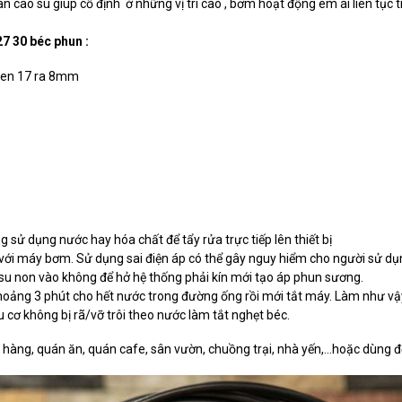
 cao su giúp cố định ở những vị trí cao , bơm hoạt động êm ái liên tục
 30 béc phun :
ren 17 ra 8mm
sử dụng nước hay hóa chất để tẩy rửa trực tiếp lên thiết bị
i với máy bơm. Sử dụng sai điện áp có thể gây nguy hiểm cho người sử 
su non vào không để hở hệ thống phải kín mới tạo áp phun sương.
ảng 3 phút cho hết nước trong đường ống rồi mới tắt máy. Làm như vậy 
ữu cơ không bị rã/vỡ trôi theo nước làm tắt nghẹt béc.
ng, quán ăn, quán cafe, sân vườn, chuồng trại, nhà yến,...hoặc dùng để tr