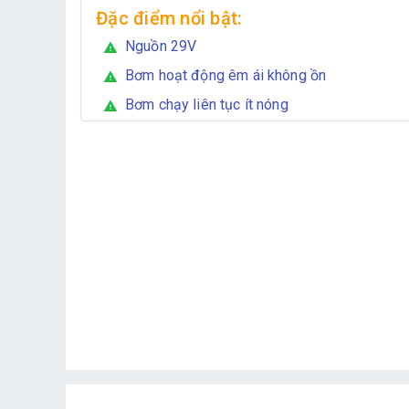
Đặc điểm nổi bật:
Nguồn 29V
warning
Bơm hoạt động êm ái không ồn
warning
Bơm chạy liên tục ít nóng
warning