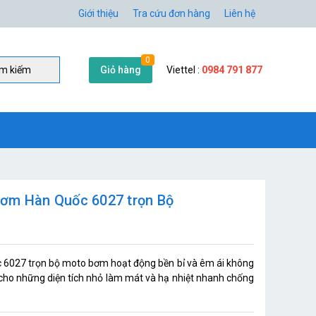
Giới thiệu
Tra cứu đơn hàng
Liên hệ
0
Giỏ hàng
Viettel :
0984 791 877
̀m kiếm
Bơm Hàn Quốc 6027 trọn Bộ
6027 trọn bộ moto bơm hoạt động bền bỉ và êm ái không
. cho những diện tích nhỏ làm mát và hạ nhiệt nhanh chống