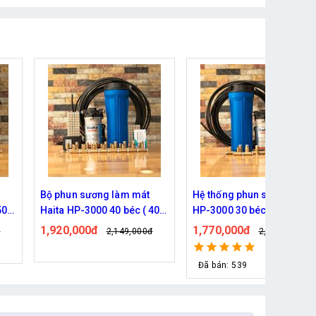
Hệ thống phun sương Haita
Bộ phun sương Haita HP-
 40M
HP-3000 30 béc ( 30M dây )
2900 25 béc ( 30M dây)
1,770,000đ
1,190,000đ
đ
2,209,000đ
1,339,000đ
Đã bán: 539
Đã bán: 127